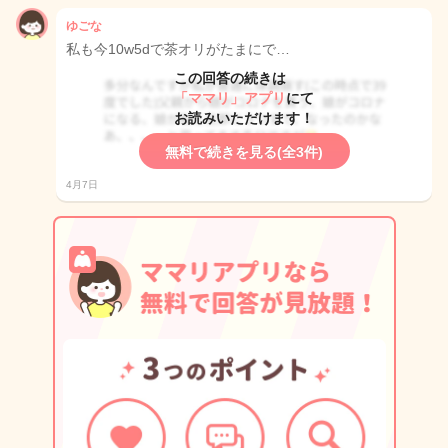
ゆごな
私も今10w5dで茶オリがたまにで…
この回答の続きは
「ママリ」アプリ
にて
お読みいただけます！
無料で続きを見る(全3件)
4月7日