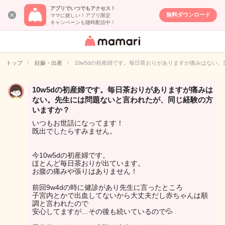
アプリでいつでもアクセス！
無料ダウンロード
ママに嬉しい！アプリ限定
キャンペーンも随時配信中！
女性専用匿名QA
アプリ・情報サ
トップ
妊娠・出産
10w5dの初産婦です。毎日茶おりがありますが痛みはない
イト
10w5dの初産婦です。毎日茶おりがありますが痛みは
ない。先生には問題ないと言われたが、同じ経験の方
いますか？
いつもお世話になってます！
既出でしたらすみません。
今10w5dの初産婦です。
ほとんど毎日茶おりが出ています。
お腹の痛みや張りはありません！
前回9w4dの時に健診があり先生に言ったところ
子宮内とかで出血してないから大丈夫だし赤ちゃんは順
調と言われたので
安心してますが…その後も続いているので💦