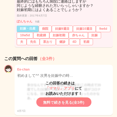
最終的にはもちろん病院に連絡はしますが
同じような経験された方いらっしゃいますか？
妊娠初期にはよくあることでしょうか？
最終更新：2017年4月7日
ぽんちゃん
8歳
妊娠・出産
病院
妊娠9週目
妊娠10週目
9w4d
10w5d
初産婦
妊娠初期
赤ちゃん
妊娠
夫
先生
茶おり
健診
4D
初産
この質問への回答
（全3件）
Ee-chan
初めまして^^ 次男を妊娠中の時…
この回答の続きは
「ママリ」アプリ
にて
お読みいただけます！
無料で続きを見る(全3件)
4月7日