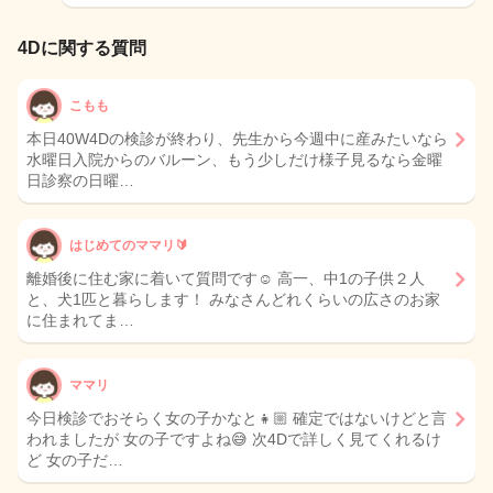
4Dに関する質問
こもも
本日40W4Dの検診が終わり、先生から今週中に産みたいなら
水曜日入院からのバルーン、もう少しだけ様子見るなら金曜
日診察の日曜…
はじめてのママリ🔰
離婚後に住む家に着いて質問です☺︎ 高一、中1の子供２人
と、犬1匹と暮らします！ みなさんどれくらいの広さのお家
に住まれてま…
ママリ
今日検診でおそらく女の子かなと👧🏼 確定ではないけどと言
われましたが 女の子ですよね😅 次4Dで詳しく見てくれるけ
ど 女の子だ…