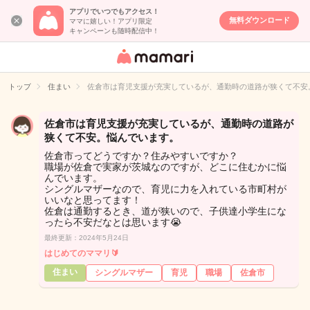
アプリでいつでもアクセス！
無料ダウンロード
ママに嬉しい！アプリ限定
キャンペーンも随時配信中！
女性専用匿名QA
アプリ・情報サ
トップ
住まい
佐倉市は育児支援が充実しているが、通勤時の道路が狭くて不安
イト
佐倉市は育児支援が充実しているが、通勤時の道路が
狭くて不安。悩んでいます。
佐倉市ってどうですか？住みやすいですか？
職場が佐倉で実家が茨城なのですが、どこに住むかに悩
んでいます。
シングルマザーなので、育児に力を入れている市町村が
いいなと思ってます！
佐倉は通勤するとき、道が狭いので、子供達小学生にな
ったら不安だなとは思います😭
最終更新：2024年5月24日
はじめてのママリ🔰
住まい
シングルマザー
育児
職場
佐倉市