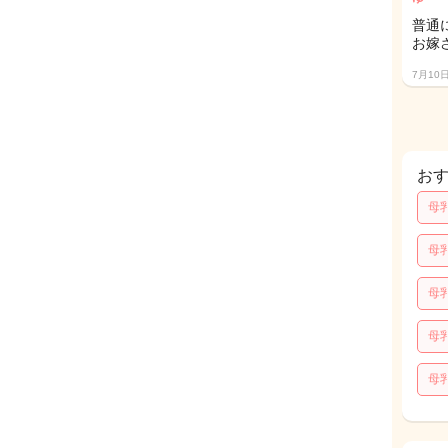
普通
お嫁
7月10
お
母
母
母
母
母