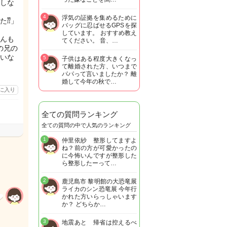
しな
4
浮気の証拠を集めるために
た⁇」
バッグに忍ばせるGPSを探
しています。 おすすめ教え
んも
てください。 音、…
の兄の
いな
5
子供はある程度大きくなっ
て離婚された方、いつまで
パパって言いましたか？ 離
婚して今年の秋で…
に入り
全ての質問ランキング
全ての質問の中で人気のランキング
1
仲里依紗 整形してますよ
ね？前の方が可愛かったの
に今怖いんですが整形した
ら整形したーって…
2
鹿児島市 黎明館の大恐竜展
ライカのシン恐竜展 今年行
かれた方いらっしゃいます
か？ どちらか…
3
地震あと 帰省は控えるべ