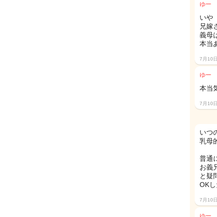
ゆー
いや
兄嫁
義母
本当
7月10
ゆー
本当
7月10
いつ
乳母
普通
お義
と疑
OK
7月10
ゆー