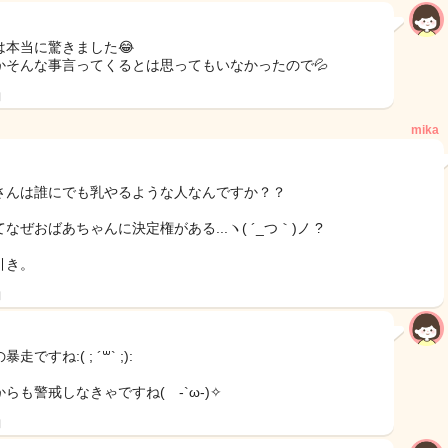
は本当に驚きました😂
かそんな事言ってくるとは思ってもいなかったので💦
日
mika
。
さんは誰にでも乳やるような人なんですか？？
なぜおばあちゃんに決定権がある...ヽ( ´_つ｀)ノ ?
引き。
日
走ですね:( ; ´꒳` ;):
らも警戒しなきゃですね( -`ω-)✧
日