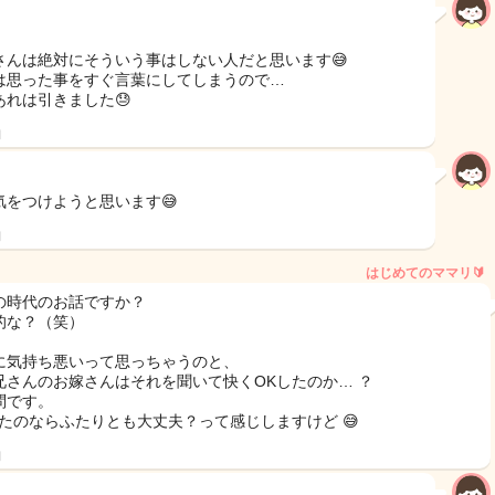
さんは絶対にそういう事はしない人だと思います😅
は思った事をすぐ言葉にしてしまうので…
あれは引きました😓
日
気をつけようと思います😅
日
はじめてのママリ🔰
の時代のお話ですか？
的な？（笑）
に気持ち悪いって思っちゃうのと、
兄さんのお嫁さんはそれを聞いて快くOKしたのか… ？
問です。
したのならふたりとも大丈夫？って感じしますけど 😅
日