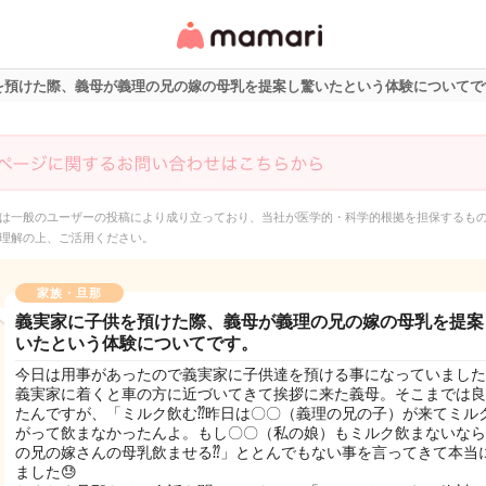
女性専用匿名QAアプ
リ・情報サイト
を預けた際、義母が義理の兄の嫁の母乳を提案し驚いたという体験についてで
は一般のユーザーの投稿により成り立っており、当社が医学的・科学的根拠を担保するも
理解の上、ご活用ください。
家族・旦那
義実家に子供を預けた際、義母が義理の兄の嫁の母乳を提案
いたという体験についてです。
今日は用事があったので義実家に子供達を預ける事になっていました
義実家に着くと車の方に近づいてきて挨拶に来た義母。そこまでは良
たんですが、「ミルク飲む⁇昨日は〇〇（義理の兄の子）が来てミル
がって飲まなかったんよ。もし〇〇（私の娘）もミルク飲まないなら
の兄の嫁さんの母乳飲ませる⁇」ととんでもない事を言ってきて本当
ました😓