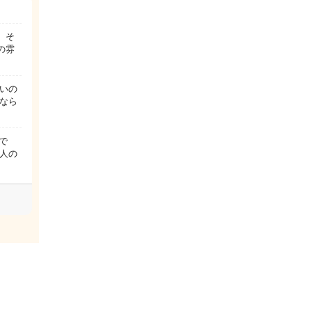
、そ
の雰
いの
なら
で
人の