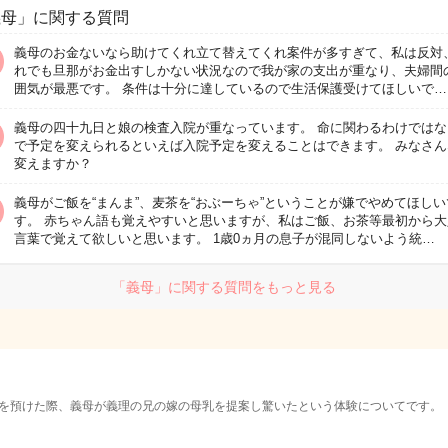
義母」に関する質問
義母のお金ないなら助けてくれ立て替えてくれ案件が多すぎて、私は反対
れでも旦那がお金出すしかない状況なので我が家の支出が重なり、夫婦間
囲気が最悪です。 条件は十分に達しているので生活保護受けてほしいで…
義母の四十九日と娘の検査入院が重なっています。 命に関わるわけではな
で予定を変えられるといえば入院予定を変えることはできます。 みなさん
変えますか？
義母がご飯を“まんま”、麦茶を“おぶーちゃ”ということが嫌でやめてほしい
す。 赤ちゃん語も覚えやすいと思いますが、私はご飯、お茶等最初から大
言葉で覚えて欲しいと思います。 1歳0ヵ月の息子が混同しないよう統…
「義母」に関する質問をもっと見る
を預けた際、義母が義理の兄の嫁の母乳を提案し驚いたという体験についてです。