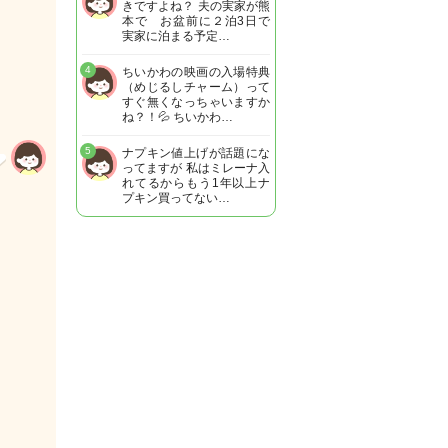
きですよね？ 夫の実家が熊
本で お盆前に２泊3日で
実家に泊まる予定…
4
ちいかわの映画の入場特典
（めじるしチャーム）って
すぐ無くなっちゃいますか
ね？！💦 ちいかわ…
5
ナプキン値上げが話題にな
ってますが 私はミレーナ入
れてるからもう1年以上ナ
プキン買ってない…