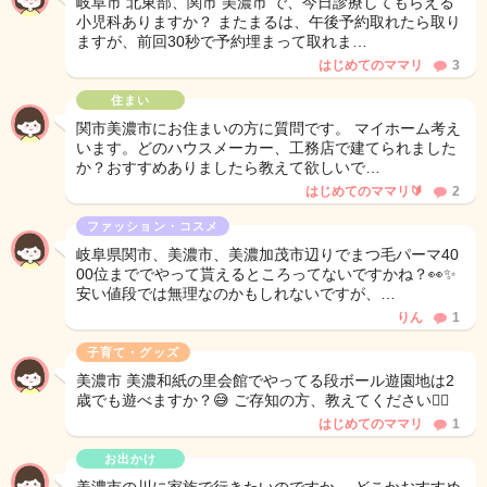
岐阜市 北東部、関市 美濃市 で、今日診療してもらえる
小児科ありますか？ またまるは、午後予約取れたら取り
ますが、前回30秒で予約埋まって取れま…
はじめてのママリ
3
住まい
関市美濃市にお住まいの方に質問です。 マイホーム考え
います。どのハウスメーカー、工務店で建てられました
か？おすすめありましたら教えて欲しいで…
はじめてのママリ🔰
2
ファッション・コスメ
岐阜県関市、美濃市、美濃加茂市辺りでまつ毛パーマ40
00位まででやって貰えるところってないですかね？👀✨
安い値段では無理なのかもしれないですが、…
りん
1
子育て・グッズ
美濃市 美濃和紙の里会館でやってる段ボール遊園地は2
歳でも遊べますか？😅 ご存知の方、教えてください🙇‍♀️
はじめてのママリ
1
お出かけ