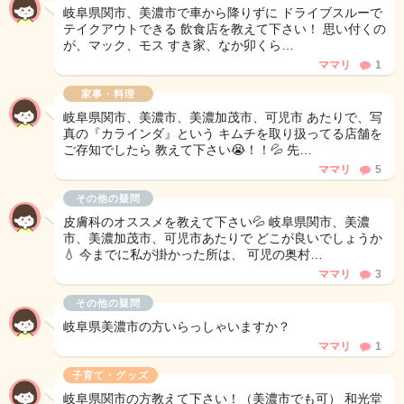
岐阜県関市、美濃市で車から降りずに ドライブスルーで
テイクアウトできる 飲食店を教えて下さい！ 思い付くの
が、マック、モス すき家、なか卯くら…
ママリ
1
家事・料理
岐阜県関市、美濃市、美濃加茂市、可児市 あたりで、写
真の『カラインダ』という キムチを取り扱ってる店舗を
ご存知でしたら 教えて下さい😭！！💦 先…
ママリ
5
その他の疑問
皮膚科のオススメを教えて下さい💦 岐阜県関市、美濃
市、美濃加茂市、可児市あたりで どこが良いでしょうか
💧 今までに私が掛かった所は、 可児の奥村…
ママリ
3
その他の疑問
岐阜県美濃市の方いらっしゃいますか？
ママリ
1
子育て・グッズ
岐阜県関市の方教えて下さい！（美濃市でも可） 和光堂