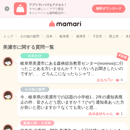
アプリでいつでもアクセス！
無料ダウンロード
ママに嬉しい！アプリ限定
キャンペーンも随時配信中！
女性専用匿名QA
アプリ・情報サ
トップ
その他の疑問
日本
岐阜県
海津市
下呂市
郡上市
本
イト
美濃市に関する質問一覧
未回答
お出かけ
岐阜県美濃市にある森林総合教育センター(morinos)に行
ったことある方いませんか？？ いろいろお聞きしたいの
ですが、、 どろんこになったらシャワ…
おもち𓅿𓈒𓏸
0
その他の疑問
今、岐阜県の美濃市での話題の小学校1，2年の通知表廃
止の件、皆さんどう思いますか？？(^o^) 通知表あった方
が良いと思いますか？なくても良いと思…
あゆあゆちゃん
1
産婦人科・小児科