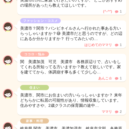
美濃市の川に家族で行きたいのですか、 どこかおすすめ
の場所があったら教えてほしいです。
(^-^*)
1
ファッション・コスメ
美濃市？関市？バンビネイルさんへ行かれた事ある方い
らっしゃいますか？😅 美濃市だと思うのですが、どの辺
にあるか分かりますか？ 行ってみたいの…
はじめてのママリ
1
ココロ・悩み
関 美濃加茂 可児 美濃市 各務原辺りで、占いをし
てくれる所知ってる方いますか？教えて欲しいです。家
を建ててから、体調崩す事も多くて少し心…
あんこ☆
1
住まい
美濃市、関市にお住まいの方いらっしゃいますか？ 来年
どちらかに転居の可能性があり、情報収集しています。
住みやすさや、2歳クラスの保育園の途中…
ママリ
2
家事・料理
岐阜県 関市、美濃市、美濃加茂市、岐阜市北部、各務原