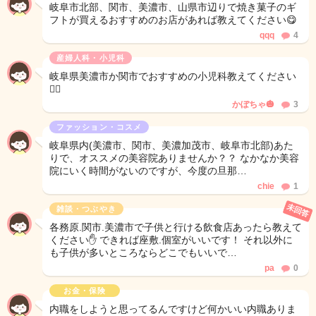
岐阜市北部、関市、美濃市、山県市辺りで焼き菓子のギ
フトが買えるおすすめのお店があれば教えてください😋
qqq
4
産婦人科・小児科
岐阜県美濃市か関市でおすすめの小児科教えてください
🙇‍♂️
かぼちゃ🎃
3
ファッション・コスメ
岐阜県内(美濃市、関市、美濃加茂市、岐阜市北部)あた
りで、オススメの美容院ありませんか？？ なかなか美容
院にいく時間がないのですが、今度の旦那…
chie
1
未回答
雑談・つぶやき
各務原.関市.美濃市で子供と行ける飲食店あったら教えて
ください✋ できれば座敷.個室がいいです！ それ以外に
も子供が多いところならどこでもいいで…
pa
0
お金・保険
内職をしようと思ってるんですけど何かいい内職ありま