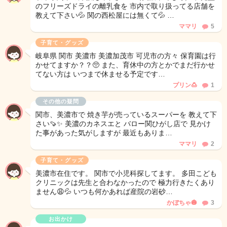
のフリーズドライの離乳食を 市内で取り扱ってる店舗を
教えて下さい💦 関の西松屋には無くて💦 …
ママリ
5
子育て・グッズ
岐阜県 関市 美濃市 美濃加茂市 可児市の方々 保育園は行
かせてますか？？🥺 また、育休中の方とかでまだ行かせ
てない方は いつまで休ませる予定です…
プリン🍮
1
その他の疑問
関市、美濃市で 焼き芋が売っているスーパーを 教えて下
さい🍠✨ 美濃のカネスエと バロー関ひがし店で 見かけ
た事があった気がしますが 最近もありま…
ママリ
2
子育て・グッズ
美濃市在住です。 関市で小児科探してます。 多田こども
クリニックは先生と合わなかったので 極力行きたくあり
ません😩💦 いつも何かあれば産院の岩砂…
かぼちゃ🎃
3
お出かけ