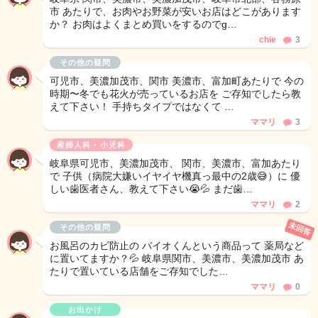
市 あたりで、お肉やお野菜が安いお店はどこがあります
か？ お肉はよくまとめ買いをするのでg…
chie
3
その他の疑問
可児市、美濃加茂市、関市 美濃市、富加町あたりで 今の
時期〜冬でも花火が売っているお店を ご存知でしたら教
えて下さい！ 手持ちタイプではなくて …
ママリ
3
産婦人科・小児科
岐阜県可児市、美濃加茂市、 関市、美濃市、富加あたり
で 子供（病院大嫌いイヤイヤ機真っ最中の2歳😅）に 優
しい歯医者さん、教えて下さい😭💦 まだ歯…
ママリ
2
未回答
その他の疑問
お風呂のカビ防止の バイオくんという商品って 薬局など
に置いてますか？💦 岐阜県関市、美濃市、美濃加茂市 あ
たりで置いている店舗をご存知でした…
ママリ
0
お出かけ