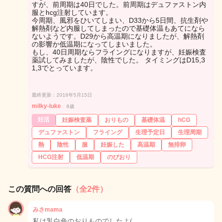
すが、前周期は40日でした。前周期はデュファストン内
服とhcg注射しています。
今周期、風邪をひいてしまい、D33から5日間、抗生剤や
解熱剤など内服してしまったので基礎体温もあてになら
ないようです。D29から高温期になりましたが、解熱剤
の影響か低温期になってしまいました。
もし、40日周期ならフライングになりますが、妊娠検査
薬試してみましたが、陰性でした。 タイミングはD15,3
1,3でとっています。
最終更新：2016年5月15日
milky-luke
8歳
妊活
妊娠検査薬
おりもの
基礎体温
hCG
デュファストン
フライング
生理予定日
生理周期
熱
陰性
服
妊娠した
高温期
無排卵
HCG注射
低温期
のびおり
この質問への回答
（全2件）
みさmama
私は乳白色のおりものでしたよ(…