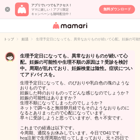
アプリでいつでもアクセス！
無料ダウンロード
ママに嬉しい！アプリ限定
キャンペーンも随時配信中！
女性専用匿名QA
アプリ・情報サ
トップ
妊活
生理予定日になっても、異常なおりものが続いて心配。妊娠の可能
イト
生理予定日になっても、異常なおりものが続いて心
配。妊娠の可能性や生理不順の原因は？受診を検討
中。周期が乱れており、妊娠検査は陰性。症状につい
てアドバイスを。
生理予定日になっても、のびおりや乳白色の塊のような
おりものです。
妊娠した時のおりものってどんな感じなのでしょうか？
妊娠の可能性はありますか？
生理不順になってしまったのでしょうか？
ネットで調べると無排卵月経でもそのようなおりものに
なるとありまったので心配になっています。
早々に受診しようと思っていますが、色々不安です。
これまでの経過は以下です。
今周期、通院をお休みしています。今日でD41です。
hcg注射で生理周期が狂ってしまっており、元々25日で