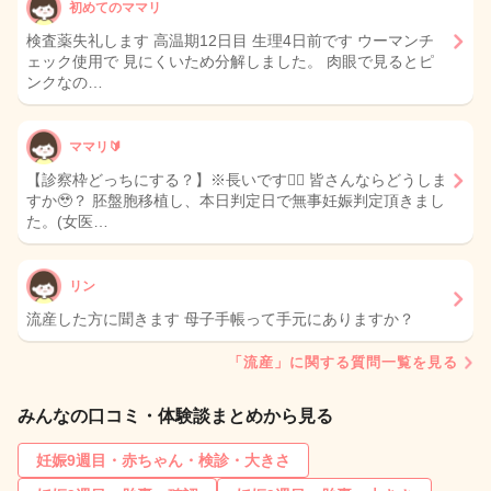
初めてのママリ
検査薬失礼します 高温期12日目 生理4日前です ウーマンチ
ェック使用で 見にくいため分解しました。 肉眼で見るとピ
ンクなの…
ママリ🔰
【診察枠どっちにする？】※長いです🙇‍♀️ 皆さんならどうしま
すか🥹？ 胚盤胞移植し、本日判定日で無事妊娠判定頂きまし
た。(女医…
リン
流産した方に聞きます 母子手帳って手元にありますか？
「流産」に関する質問一覧を見る
みんなの口コミ・体験談まとめから見る
妊娠9週目・赤ちゃん・検診・大きさ