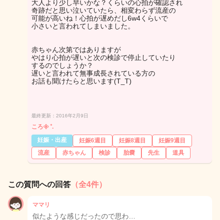
大人より少し早いかな？くらいの心拍が確認され
奇跡だと思い泣いていたら、相変わらず流産の
可能が高いね！心拍が遅めだし6w4くらいで
小さいと言われてしまいました。
赤ちゃん次第ではありますが
やはり心拍が遅いと次の検診で停止していたり
するのでしょうか？
遅いと言われて無事成長されている方の
お話も聞けたらと思います(T_T)
最終更新：2016年2月9日
ころ𖧷 ⁺.
妊娠・出産
妊娠6週目
妊娠8週目
妊娠9週目
流産
赤ちゃん
検診
胎嚢
先生
道具
この質問への回答
（全4件）
ママリ
似たような感じだったので思わ…