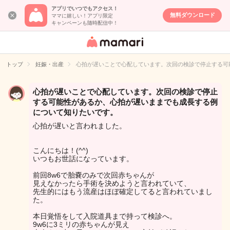
アプリでいつでもアクセス！
無料ダウンロード
ママに嬉しい！アプリ限定
キャンペーンも随時配信中！
女性専用匿名QA
アプリ・情報サ
トップ
妊娠・出産
心拍が遅いことで心配しています。次回の検診で停止する可
イト
心拍が遅いことで心配しています。次回の検診で停止
する可能性があるか、心拍が遅いままでも成長する例
について知りたいです。
心拍が遅いと言われました。
こんにちは！(^^)
いつもお世話になっています。
前回8w6で胎嚢のみで次回赤ちゃんが
見えなかったら手術を決めようと言われていて、
先生的にはもう流産はほぼ確定してると言われていまし
た。
本日覚悟をして入院道具まで持って検診へ。
9w6に3ミリの赤ちゃんが見え