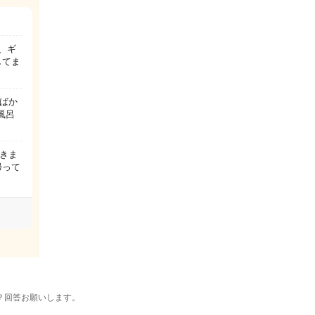
、ギ
してま
ばか
風呂
きま
帰って
？回答お願いします。