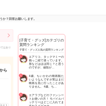
うか？回答お願いします。
[子育て・グッズ]カテゴリの
質問ランキング
のではあり
子育て・グッズ人気の質問ランキング
1
エアリコ、タックマミーの
抱っこ紐で迷っています。
形などはほほ同じ？と思う
のですが、値段が…
から
2
4歳、ちいかわの映画観た
いようなんですが実はまだ
映画を見に行ったことがあ
りません。 4歳、ち…
3
エアラブなどのファンシー
トお使いの方！ モバイルバ
ッテリーはどこに入れてま
に入り
1
すか？ ベビーカ…