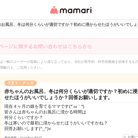
女性専用匿名QAアプ
リ・情報サイト
のお風呂、冬は何分くらいが適切ですか？初めに浸からせたほうがいいでしょ
は一般のユーザーの投稿により成り立っており、当社が医学的・科学的根拠を担保するも
理解の上、ご活用ください。
子育て・グッズ
赤ちゃんのお風呂、冬は何分くらいが適切ですか？初めに浸
せたほうがいいでしょうか？回答お願いします。
現在４ヶ月の娘を育てるママです(*´ω｀*)
皆さんは赤ちゃんのお風呂に浸かる時間は
何分くらいですか？
冬は寒いので最初に浸からせたほうがいいですかね？
回答お願いします(^_^)v
お気
最終更新：2015年11月5日