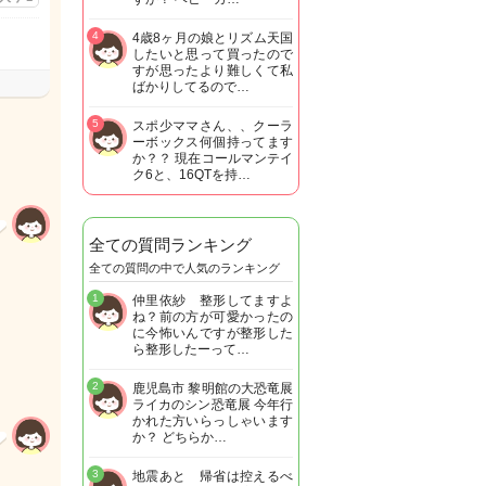
4
4歳8ヶ月の娘とリズム天国
したいと思って買ったので
すが思ったより難しくて私
ばかりしてるので…
5
スポ少ママさん、、クーラ
ーボックス何個持ってます
か？？ 現在コールマンテイ
ク6と、16QTを持…
全ての質問ランキング
全ての質問の中で人気のランキング
1
仲里依紗 整形してますよ
ね？前の方が可愛かったの
に今怖いんですが整形した
ら整形したーって…
2
鹿児島市 黎明館の大恐竜展
ライカのシン恐竜展 今年行
かれた方いらっしゃいます
か？ どちらか…
3
地震あと 帰省は控えるべ