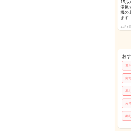
15
湯気
機の
ます
11月5
お
赤
赤
赤
赤
赤