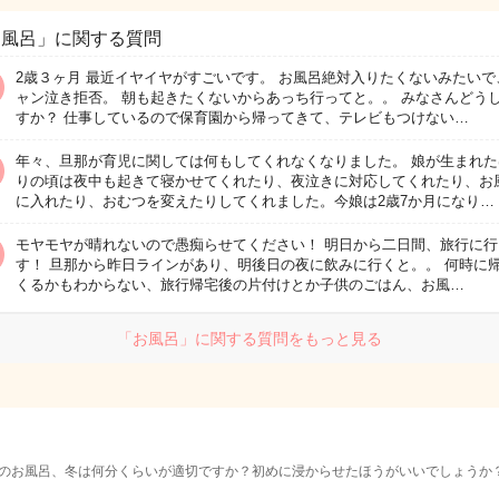
お風呂」に関する質問
2歳３ヶ月 最近イヤイヤがすごいです。 お風呂絶対入りたくないみたいで
ャン泣き拒否。 朝も起きたくないからあっち行ってと。。 みなさんどう
すか？ 仕事しているので保育園から帰ってきて、テレビもつけない…
年々、旦那が育児に関しては何もしてくれなくなりました。 娘が生まれた
りの頃は夜中も起きて寝かせてくれたり、夜泣きに対応してくれたり、お
に入れたり、おむつを変えたりしてくれました。今娘は2歳7か月になり…
モヤモヤが晴れないので愚痴らせてください！ 明日から二日間、旅行に行
す！ 旦那から昨日ラインがあり、明後日の夜に飲みに行くと。。 何時に
くるかもわからない、旅行帰宅後の片付けとか子供のごはん、お風…
「お風呂」に関する質問をもっと見る
のお風呂、冬は何分くらいが適切ですか？初めに浸からせたほうがいいでしょうか