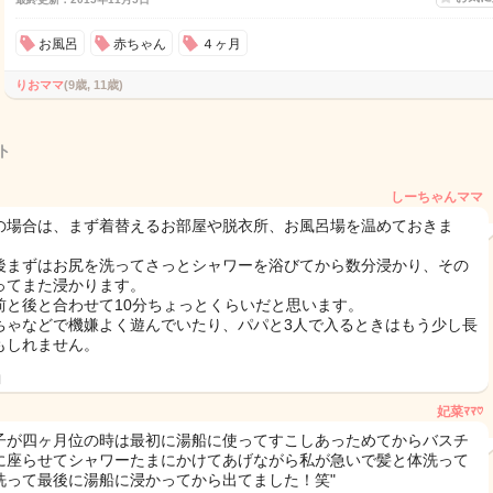
お風呂
赤ちゃん
４ヶ月
りおママ
(9歳, 11歳)
ト
しーちゃんママ
の場合は、まず着替えるお部屋や脱衣所、お風呂場を温めておきま
後まずはお尻を洗ってさっとシャワーを浴びてから数分浸かり、その
ってまた浸かります。
前と後と合わせて10分ちょっとくらいだと思います。
ちゃなどで機嫌よく遊んでいたり、パパと3人で入るときはもう少し長
もしれません。
日
妃菜ﾏﾏ♡
子が四ヶ月位の時は最初に湯船に使ってすこしあっためてからバスチ
に座らせてシャワーたまにかけてあげながら私が急いで髪と体洗って
洗って最後に湯船に浸かってから出てました！笑"