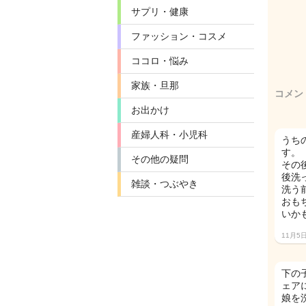
サプリ・健康
ファッション・コスメ
ココロ・悩み
家族・旦那
コメン
お出かけ
産婦人科・小児科
うち
す。
その他の疑問
その
後洗
雑談・つぶやき
洗う
おも
いか
11月5
下の
ェア
娘を