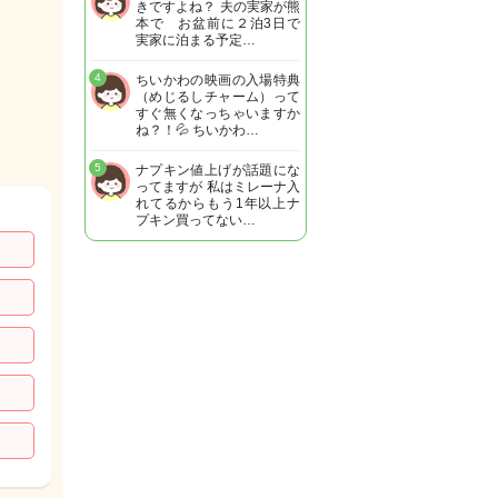
きですよね？ 夫の実家が熊
本で お盆前に２泊3日で
実家に泊まる予定…
4
ちいかわの映画の入場特典
（めじるしチャーム）って
すぐ無くなっちゃいますか
ね？！💦 ちいかわ…
5
ナプキン値上げが話題にな
ってますが 私はミレーナ入
れてるからもう1年以上ナ
プキン買ってない…