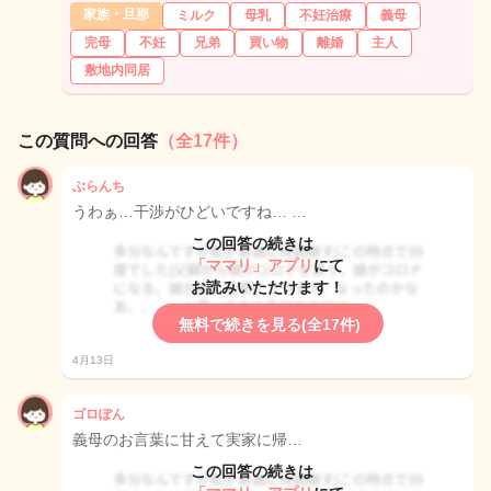
家族・旦那
ミルク
母乳
不妊治療
義母
完母
不妊
兄弟
買い物
離婚
主人
敷地内同居
この質問への回答
（全17件）
ぶらんち
うわぁ…干渉がひどいですね… …
この回答の続きは
「ママリ」アプリ
にて
お読みいただけます！
無料で続きを見る(全17件)
4月13日
ゴロぽん
義母のお言葉に甘えて実家に帰…
この回答の続きは