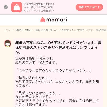
アプリでいつでもアクセス！
無料ダウンロード
ママに嬉しい！アプリ限定
キャンペーンも随時配信中！
女性専用匿名QA
アプリ・情報サ
トップ
家族・旦那
義母の言葉に悩み、心が疲れている女性がいます。育児や同
イト
義母の言葉に悩み、心が疲れている女性がいます。育
児や同居のストレスをどう解消すればよいでしょう
か。
我が家は敷地内同居です。
義母のことで、悩んでます。
「ミルクもっと飲みたがってるよ？かわいそう。」
「母乳の方が楽なのに」
完母で育てたかったけど、出なかったんです。義母も知
ってます。
「兄弟いないとかわいそう。」
うちの子はまだ２ヶ月。
不妊治療７年でさずかったこです。義母も不妊治療して
たことは知ってます。