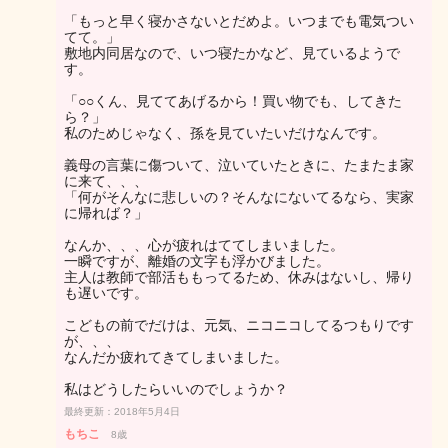
「もっと早く寝かさないとだめよ。いつまでも電気つい
てて。」
敷地内同居なので、いつ寝たかなど、見ているようで
す。
「○○くん、見ててあげるから！買い物でも、してきた
ら？」
私のためじゃなく、孫を見ていたいだけなんです。
義母の言葉に傷ついて、泣いていたときに、たまたま家
に来て、、、
「何がそんなに悲しいの？そんなにないてるなら、実家
に帰れば？」
なんか、、、心が疲れはててしまいました。
一瞬ですが、離婚の文字も浮かびました。
主人は教師で部活ももってるため、休みはないし、帰り
も遅いです。
こどもの前でだけは、元気、ニコニコしてるつもりです
が、、、
なんだか疲れてきてしまいました。
私はどうしたらいいのでしょうか？
最終更新：2018年5月4日
もちこ
8歳