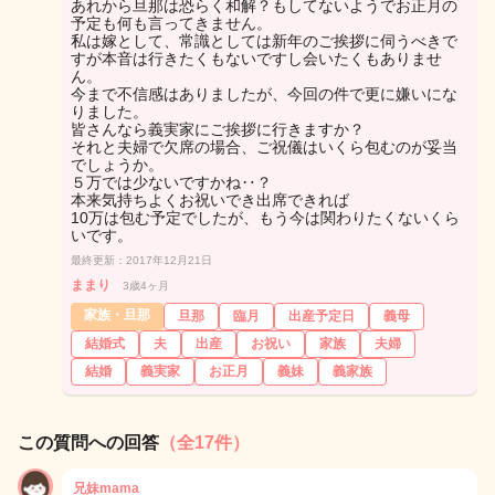
あれから旦那は恐らく和解？もしてないようでお正月の
予定も何も言ってきません。
私は嫁として、常識としては新年のご挨拶に伺うべきで
すが本音は行きたくもないですし会いたくもありませ
ん。
今まで不信感はありましたが、今回の件で更に嫌いにな
りました。
皆さんなら義実家にご挨拶に行きますか？
それと夫婦で欠席の場合、ご祝儀はいくら包むのが妥当
でしょうか。
５万では少ないですかね‥？
本来気持ちよくお祝いでき出席できれば
10万は包む予定でしたが、もう今は関わりたくないくら
いです。
最終更新：2017年12月21日
ままり
3歳4ヶ月
家族・旦那
旦那
臨月
出産予定日
義母
結婚式
夫
出産
お祝い
家族
夫婦
結婚
義実家
お正月
義妹
義家族
この質問への回答
（全17件）
兄妹mama