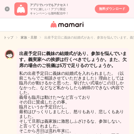
アプリでいつでもアクセス！
無料ダウンロード
ママに嬉しい！アプリ限定
キャンペーンも随時配信中！
女性専用匿名QA
アプリ・情報サ
トップ
家族・旦那
出産予定日に義妹の結婚式があり、参加を悩んでいます。義
イト
出産予定日に義妹の結婚式があり、参加を悩んでいま
す。義実家への挨拶は行くべきでしょうか。また、欠
席の場合のご祝儀は5万で足りるのでしょうか。
私の出産予定日に義妹の結婚式を入れられました。（以
前こちらでご相談させていただきました）理由としては
臨月のが動けるかと思った、挙げたい式場がこの日しか
なかった、などなど私からしたら納得のできない内容で
した。
義母も臨月は動けた〜など言っており
その日に賛成したとの事。
臨月というか予定日だし。
最初はびっくりしましたし、怒りもあり、悲しくもあり
ました。
そして旦那は義家族に激怒しふざけるな、参加しない。
と言ってくれました。
そこから月日は流れ年末に。