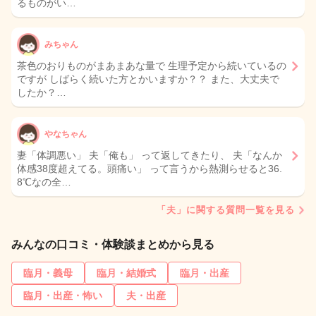
るものがい…
みちゃん
茶色のおりものがまあまあな量で 生理予定から続いているの
ですが しばらく続いた方とかいますか？？ また、大丈夫で
したか？…
やなちゃん
妻「体調悪い」 夫「俺も」 って返してきたり、 夫「なんか
体感38度超えてる。頭痛い」 って言うから熱測らせると36.
8℃なの全…
「夫」に関する質問一覧を見る
みんなの口コミ・体験談まとめから見る
臨月・義母
臨月・結婚式
臨月・出産
臨月・出産・怖い
夫・出産