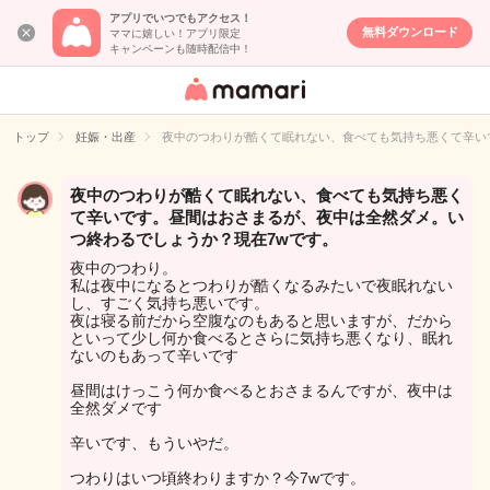
アプリでいつでもアクセス！
無料ダウンロード
ママに嬉しい！アプリ限定
キャンペーンも随時配信中！
女性専用匿名QA
アプリ・情報サ
トップ
妊娠・出産
夜中のつわりが酷くて眠れない、食べても気持ち悪くて辛い
イト
夜中のつわりが酷くて眠れない、食べても気持ち悪く
て辛いです。昼間はおさまるが、夜中は全然ダメ。い
つ終わるでしょうか？現在7wです。
夜中のつわり。
私は夜中になるとつわりが酷くなるみたいで夜眠れない
し、すごく気持ち悪いです。
夜は寝る前だから空腹なのもあると思いますが、だから
といって少し何か食べるとさらに気持ち悪くなり、眠れ
ないのもあって辛いです
昼間はけっこう何か食べるとおさまるんですが、夜中は
全然ダメです
辛いです、もういやだ。
つわりはいつ頃終わりますか？今7wです。