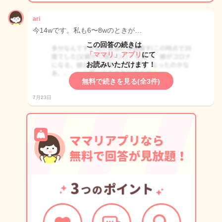
ari
今14wです。私も6〜8wのときが…
この回答の続きは
「ママリ」アプリ
にて
お読みいただけます！
無料で続きを見る(全3件)
7月23日