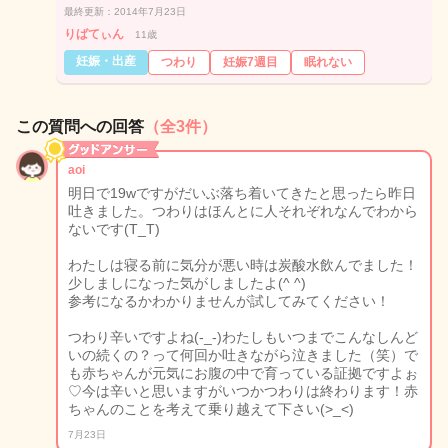
最終更新：2014年7月23日
りばてぃん
11歳
妊娠・出産
つわり
妊娠7週目
眠れない
この質問への回答
（全3件）
aoi
明日で19wですがだいぶ落ち着いてきたと思ったら昨日
吐きました。つわりはほんとに人それぞれなんでわから
ないです(T_T)
わたしは寝る前に気分が悪い時は炭酸水飲んでました！
少しましになった気がしましたよ(^ ^)
参考になるかわかりませんが試してみてください！
つわり辛いですよね(-_-)わたしもいつまでこんなしんど
いの続くの？って何回か吐きながら泣きました（笑）で
も赤ちゃんが元気にお腹の中で育っている証拠ですよぉ
♡今は辛いと思いますがいつかつわりは終わります！赤
ちゃんのことを考えて乗り越えて下さい(>_<)
7月23日