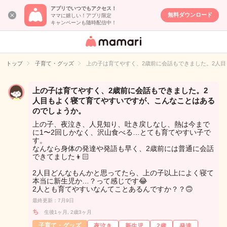
アプリでいつでもアクセス！
無料ダウンロード
ママに嬉しい！アプリ限定
キャンペーンも随時配信中！
女性専用匿名QA
アプリ・情報サ
トップ
子育て・グッズ
上の子は育てやすく、2歳前に会話もできました。2人
イト
上の子は育てやすく、2歳前に会話もできました。2
人目もよく寝て育てやすいですが、こんなことはある
のでしょうか。
上の子、夜泣き、人見知り、吐き戻しなし、熱は今まで
に1〜2回しかなく、沢山食べる…とても育てやすい子で
す。
なんなら身体の発達や発語も早く、2歳前には普通に会話
できてました👦🏻
2人目どんなもんかと思ってたら、上の子以上によく寝て
本当に新生児か…？って感じです😂
2人とも育てやすいなんてことあるんですか？？🙃
最終更新：7月9日
ち
生後1ヶ月, 2歳3ヶ月
子育て・グッズ
夜泣き
新生児
2歳
発達