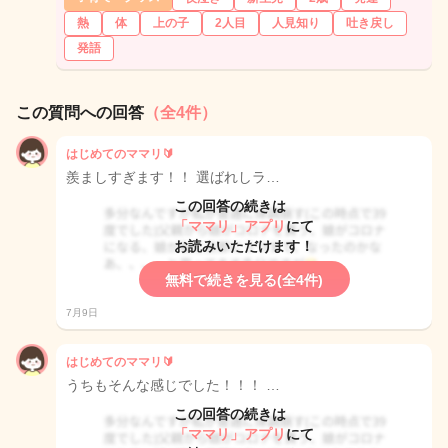
熱
体
上の子
2人目
人見知り
吐き戻し
発語
この質問への回答
（全4件）
はじめてのママリ🔰
羨ましすぎます！！ 選ばれしラ…
この回答の続きは
「ママリ」アプリ
にて
お読みいただけます！
無料で続きを見る(全4件)
7月9日
はじめてのママリ🔰
うちもそんな感じでした！！！ …
この回答の続きは
「ママリ」アプリ
にて