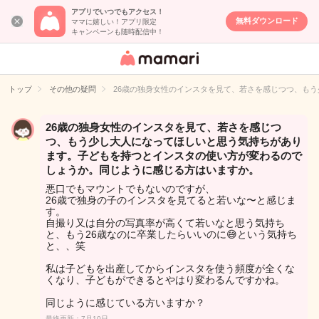
アプリでいつでもアクセス！
無料ダウンロード
ママに嬉しい！アプリ限定
キャンペーンも随時配信中！
女性専用匿名QA
アプリ・情報サ
トップ
その他の疑問
26歳の独身女性のインスタを見て、若さを感じつつ、も
イト
26歳の独身女性のインスタを見て、若さを感じつ
つ、もう少し大人になってほしいと思う気持ちがあり
ます。子どもを持つとインスタの使い方が変わるので
しょうか。同じように感じる方はいますか。
悪口でもマウントでもないのですが、
26歳で独身の子のインスタを見てると若いな〜と感じま
す。
自撮り又は自分の写真率が高くて若いなと思う気持ち
と、もう26歳なのに卒業したらいいのに😅という気持ち
と、、笑
私は子どもを出産してからインスタを使う頻度が全くな
くなり、子どもができるとやはり変わるんですかね。
同じように感じている方いますか？
最終更新：7月10日