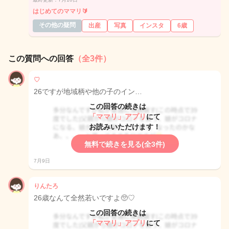
はじめてのママリ🔰
その他の疑問
出産
写真
インスタ
6歳
この質問への回答
（全3件）
♡
26ですが地域柄や他の子のイン…
この回答の続きは
「ママリ」アプリ
にて
お読みいただけます！
無料で続きを見る(全3件)
7月9日
りんたろ
26歳なんて全然若いですよ🥺♡
この回答の続きは
「ママリ」アプリ
にて