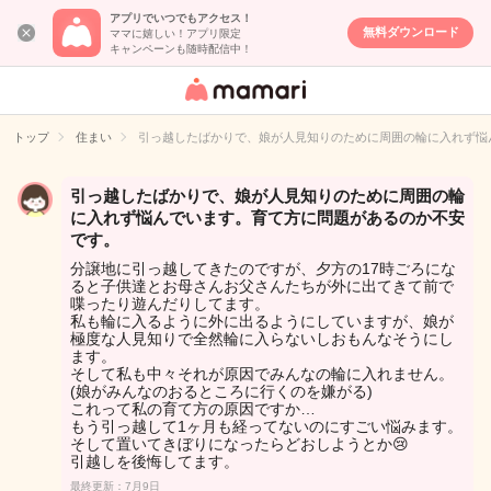
アプリでいつでもアクセス！
無料ダウンロード
ママに嬉しい！アプリ限定
キャンペーンも随時配信中！
女性専用匿名QA
アプリ・情報サ
トップ
住まい
引っ越したばかりで、娘が人見知りのために周囲の輪に入れず悩
イト
引っ越したばかりで、娘が人見知りのために周囲の輪
に入れず悩んでいます。育て方に問題があるのか不安
です。
分譲地に引っ越してきたのですが、夕方の17時ごろにな
ると子供達とお母さんお父さんたちが外に出てきて前で
喋ったり遊んだりしてます。
私も輪に入るように外に出るようにしていますが、娘が
極度な人見知りで全然輪に入らないしおもんなそうにし
ます。
そして私も中々それが原因でみんなの輪に入れません。
(娘がみんなのおるところに行くのを嫌がる)
これって私の育て方の原因ですか…
もう引っ越して1ヶ月も経ってないのにすごい悩みます。
そして置いてきぼりになったらどおしようとか😢
引越しを後悔してます。
最終更新：7月9日