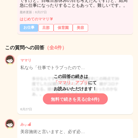
ですけど。日曜旦那休みの日も考えたんですけど、結局
急に仕事になったりすることもあって。難しいです。。
最終更新：6月27日
はじめてのママリ🔰
お仕事
旦那
保育園
美容
この質問への回答
（全4件）
ママリ
私なら「仕事でトラブったので…
この回答の続きは
「ママリ」アプリ
にて
お読みいただけます！
無料で続きを見る(全4件)
6月27日
みぃ🍎
美容施術と言いますと、必ず必…