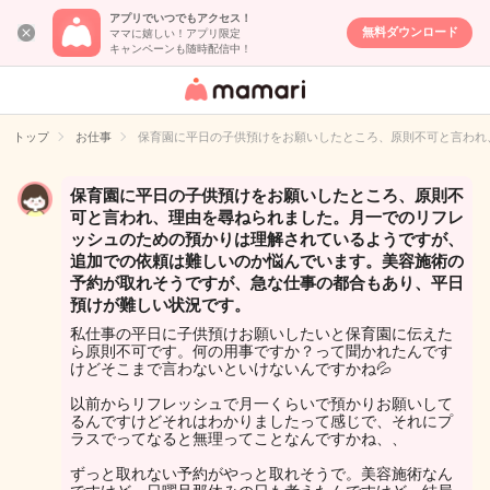
アプリでいつでもアクセス！
無料ダウンロード
ママに嬉しい！アプリ限定
キャンペーンも随時配信中！
女性専用匿名QA
アプリ・情報サ
トップ
お仕事
保育園に平日の子供預けをお願いしたところ、原則不可と言われ
イト
保育園に平日の子供預けをお願いしたところ、原則不
可と言われ、理由を尋ねられました。月一でのリフレ
ッシュのための預かりは理解されているようですが、
追加での依頼は難しいのか悩んでいます。美容施術の
予約が取れそうですが、急な仕事の都合もあり、平日
預けが難しい状況です。
私仕事の平日に子供預けお願いしたいと保育園に伝えた
ら原則不可です。何の用事ですか？って聞かれたんです
けどそこまで言わないといけないんですかね💦
以前からリフレッシュで月一くらいで預かりお願いして
るんですけどそれはわかりましたって感じで、それにプ
ラスでってなると無理ってことなんですかね、、
ずっと取れない予約がやっと取れそうで。美容施術なん