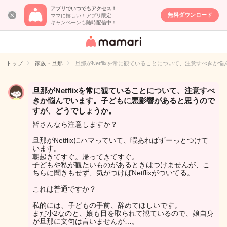
アプリでいつでもアクセス！
無料ダウンロード
ママに嬉しい！アプリ限定
キャンペーンも随時配信中！
女性専用匿名QA
アプリ・情報サ
トップ
家族・旦那
旦那がNetflixを常に観ていることについて、注意すべき
イト
旦那がNetflixを常に観ていることについて、注意すべ
きか悩んでいます。子どもに悪影響があると思うので
すが、どうでしょうか。
皆さんなら注意しますか？
旦那がNetflixにハマっていて、暇あればずーっとつけて
います。
朝起きてすぐ。帰ってきてすぐ。
子どもや私が観たいものがあるときはつけませんが、こ
ちらに聞きもせず、気がつけばNetflixがついてる。
これは普通ですか？
私的には、子どもの手前、辞めてほしいです。
まだ小2なのと、娘も目を取られて観ているので、娘自身
が旦那に文句は言いませんが…。