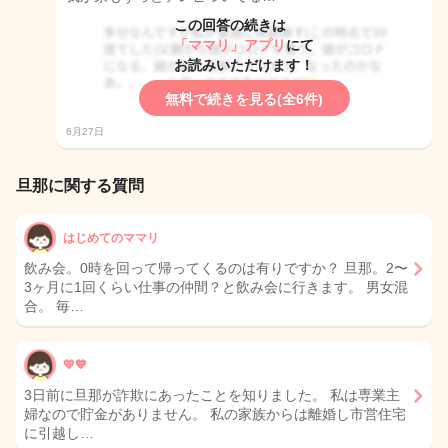
この回答の続きは
「ママリ」アプリ
にて
お読みいただけます！
無料で続きを見る(全6件)
6月27日
旦那に関する質問
はじめてのママリ
飲み会。0時を回って帰ってくるのは有りですか？ 旦那。2〜
3ヶ月に1回くらい仕事の仲間？と飲み会に行きます。 男女混
合。 毎…
💛💙
3日前に旦那が詐欺にあったことを知りました。 私は専業主
婦なので貯金がありません。 私の家族からは離婚し市営住宅
に引越し…