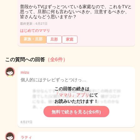
普段からTVはずっとついている家庭なので、これをTVと
思って、旦那に何も言わないべきか、注意するべきか、
皆さんならどう思いますか？
最終更新：6月27日
はじめてのママリ
家族・旦那
旦那
家庭
この質問への回答
（全6件）
mizu
個人的にはテレビずっとつけっ…
この回答の続きは
「ママリ」アプリ
にて
お読みいただけます！
無料で続きを見る(全6件)
6月27日
ラティ