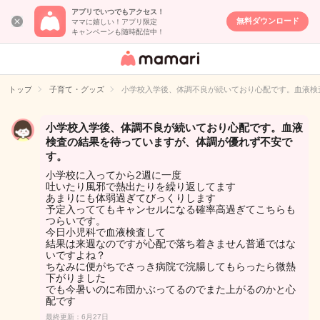
アプリでいつでもアクセス！
無料ダウンロード
ママに嬉しい！アプリ限定
キャンペーンも随時配信中！
女性専用匿名QA
アプリ・情報サ
トップ
子育て・グッズ
小学校入学後、体調不良が続いており心配です。血液検
イト
小学校入学後、体調不良が続いており心配です。血液
検査の結果を待っていますが、体調が優れず不安で
す。
小学校に入ってから2週に一度
吐いたり風邪で熱出たりを繰り返してます
あまりにも体弱過ぎてびっくりします
予定入っててもキャンセルになる確率高過ぎてこちらも
つらいです。
今日小児科で血液検査して
結果は来週なのですが心配で落ち着きません普通ではな
いですよね？
ちなみに便がちでさっき病院で浣腸してもらったら微熱
下がりました
でも今暑いのに布団かぶってるのでまた上がるのかと心
配です
最終更新：6月27日