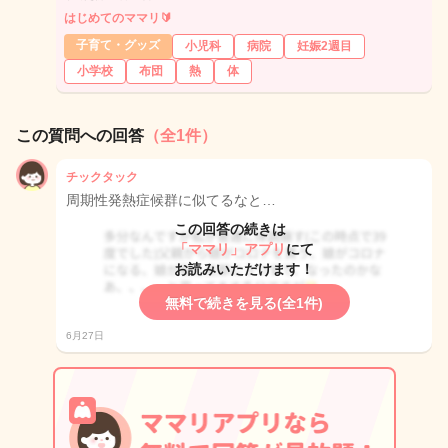
はじめてのママリ🔰
子育て・グッズ
小児科
病院
妊娠2週目
小学校
布団
熱
体
この質問への回答
（全1件）
チックタック
周期性発熱症候群に似てるなと…
この回答の続きは
「ママリ」アプリ
にて
お読みいただけます！
無料で続きを見る(全1件)
6月27日