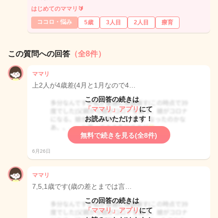
はじめてのママリ🔰
ココロ・悩み
5歳
3人目
2人目
療育
この質問への回答
（全8件）
ママリ
上2人が4歳差(4月と1月なので4…
この回答の続きは
「ママリ」アプリ
にて
お読みいただけます！
無料で続きを見る(全8件)
6月26日
ママリ
7,5,1歳です(歳の差とまでは言…
この回答の続きは
「ママリ」アプリ
にて