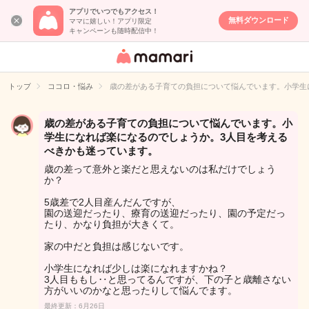
アプリでいつでもアクセス！
無料ダウンロード
ママに嬉しい！アプリ限定
キャンペーンも随時配信中！
女性専用匿名QA
アプリ・情報サ
トップ
ココロ・悩み
歳の差がある子育ての負担について悩んでいます。小学生
イト
歳の差がある子育ての負担について悩んでいます。小
学生になれば楽になるのでしょうか。3人目を考える
べきかも迷っています。
歳の差って意外と楽だと思えないのは私だけでしょう
か？
5歳差で2人目産んだんですが、
園の送迎だったり、療育の送迎だったり、園の予定だっ
たり、かなり負担が大きくて。
家の中だと負担は感じないです。
小学生になれば少しは楽になれますかね？
3人目ももし‥と思ってるんですが、下の子と歳離さない
方がいいのかなと思ったりして悩んでます。
最終更新：6月26日