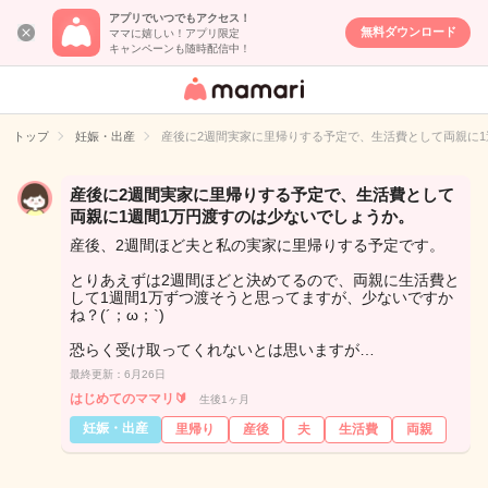
アプリでいつでもアクセス！
無料ダウンロード
ママに嬉しい！アプリ限定
キャンペーンも随時配信中！
女性専用匿名QA
アプリ・情報サ
トップ
妊娠・出産
産後に2週間実家に里帰りする予定で、生活費として両親に1
イト
産後に2週間実家に里帰りする予定で、生活費として
両親に1週間1万円渡すのは少ないでしょうか。
産後、2週間ほど夫と私の実家に里帰りする予定です。
とりあえずは2週間ほどと決めてるので、両親に生活費と
して1週間1万ずつ渡そうと思ってますが、少ないですか
ね？(´；ω；`)
恐らく受け取ってくれないとは思いますが…
最終更新：6月26日
はじめてのママリ🔰
生後1ヶ月
妊娠・出産
里帰り
産後
夫
生活費
両親