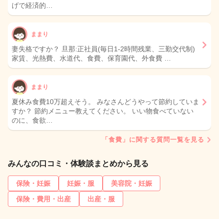
げで経済的…
ままり
妻失格ですか？ 旦那:正社員(毎日1-2時間残業、三勤交代制)
家賃、光熱費、水道代、食費、保育園代、外食費 …
ままり
夏休み食費10万超えそう。 みなさんどうやって節約していま
すか？ 節約メニュー教えてください。 いい物食べていない
のに、食欲…
「食費」に関する質問一覧を見る
みんなの口コミ・体験談まとめから見る
保険・妊娠
妊娠・服
美容院・妊娠
保険・費用・出産
出産・服