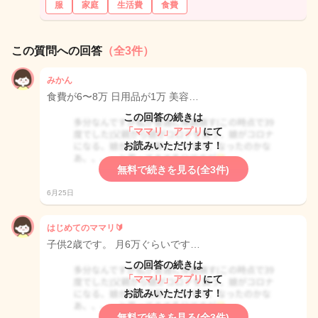
服
家庭
生活費
食費
この質問への回答
（全3件）
みかん
食費が6〜8万 日用品が1万 美容…
この回答の続きは
「ママリ」アプリ
にて
お読みいただけます！
無料で続きを見る(全3件)
6月25日
はじめてのママリ🔰
子供2歳です。 月6万ぐらいです…
この回答の続きは
「ママリ」アプリ
にて
お読みいただけます！
無料で続きを見る(全3件)