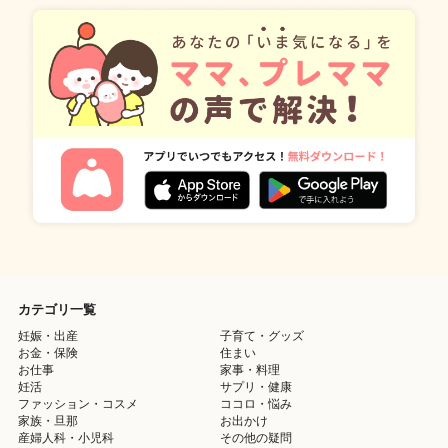
カテゴリ一覧
妊娠・出産
子育て・グッズ
お金・保険
住まい
お仕事
家事・料理
妊活
サプリ・健康
ファッション・コスメ
ココロ・悩み
家族・旦那
お出かけ
産婦人科・小児科
その他の疑問