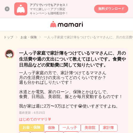
アプリでいつでもアクセス！
無料ダウンロード
ママに嬉しい！アプリ限定
キャンペーンも随時配信中！
女性専用匿名QA
アプリ・情報サ
トップ
お金・保険
一人っ子家庭で家計簿をつけているママさんに、月の生活費
イト
一人っ子家庭で家計簿をつけているママさんに、月の
生活費や週の支出について教えてほしいです。食費や
日用品などの変動費に関して知りたいです。
一人っ子家庭の方で、家計簿つけてるママさん
月の生活費だけの支出ってどのくらいですか？
週も分かればしりたいです！
水道とか電気、家のローン、保険とかはなしで、
食費、日用品、美容院、服とか毎月変動するものです！
我が家は週に2万〜3万ほどです😭使いすぎですよね。
最終更新：6月25日
はじめてのママリ🔰
お金・保険
保険
一人っ子
美容院
家計簿