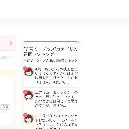
[子育て・グッズ]カテゴリの
質問ランキング
のではあり
子育て・グッズ人気の質問ランキング
1
4歳、ちいかわの映画観た
いようなんですが実はまだ
映画を見に行ったことがあ
りません。 4歳、ち…
2
エアリコ、タックマミーの
抱っこ紐で迷っています。
形などはほほ同じ？と思う
のですが、値段が…
に入り
3
エアラブなどのファンシー
トお使いの方！ モバイルバ
ッテリーはどこに入れてま
すか？ ベビーカ…