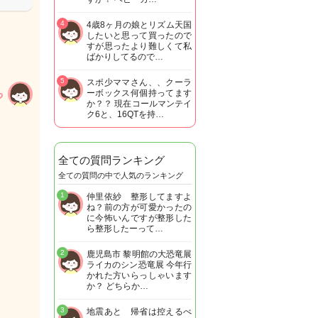
4
4歳8ヶ月の娘とリズム天国
したいと思って買ったので
すが思ったより難しくて私
ばかりしてるので…
5
スポ少ママさん、、クーラ
ーボックス何個持ってます
か？？ 現在コールマンテイ
ク6と、16QTを持…
全ての質問ランキング
全ての質問の中で人気のランキング
1
仲里依紗 整形してますよ
ね？前の方が可愛かったの
に今怖いんですが整形した
ら整形したーって…
2
鹿児島市 黎明館の大恐竜展
ライカのシン恐竜展 今年行
かれた方いらっしゃいます
か？ どちらか…
3
地震あと 帰省は控えるべ