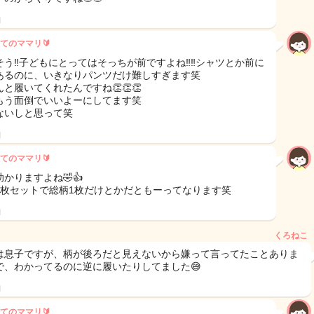
日
てのママリ🔰
そう‼︎子どもにとってはそっちが前ですよね‼︎‼︎シャツとか前に
あるのに、いきなりパンツだけ難しすぎます笑
と履いてくれたんですね👏👏👏
もう面倒でいいよーにしてます笑
ないしと思って笑
日
てのママリ🔰
かりますよね🤣👍
3枚セットで総柄1枚だけとかだともーってなります笑
日
くろねこ
は息子ですが、柄が後ろだと見えないから嫌って言ってたことありま
で、わかってるのに逆に履いたりしてました😅
日
てのママリ🔰