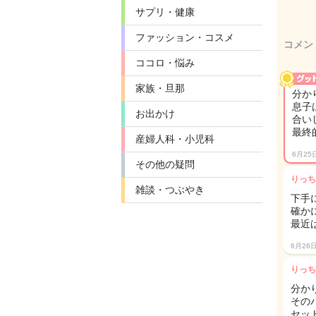
サプリ・健康
ファッション・コスメ
コメン
ココロ・悩み
家族・旦那
分かり
息子
お出かけ
合い
最終
産婦人科・小児科
6月25
その他の疑問
りっち
雑談・つぶやき
下手
確か
最近
6月26
りっち
分かり
その
セッ