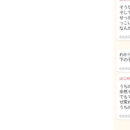
そう
そし
せっ
っこ
なん
6月25
わか
下の
6月25
はじめ
うち
全然そ
でも
ぜ変
うち
6月25