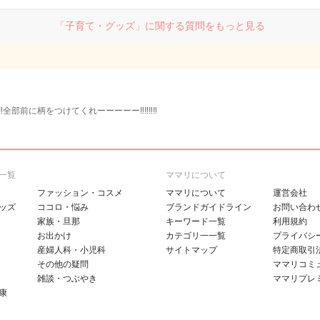
「子育て・グッズ」に関する質問をもっと見る
︎‼︎全部前に柄をつけてくれーーーーー‼︎‼︎‼︎‼︎
一覧
ママリについて
ファッション・コスメ
ママリについて
運営会社
ッズ
ココロ・悩み
ブランドガイドライン
お問い合わ
家族・旦那
キーワード一覧
利用規約
お出かけ
カテゴリ一一覧
プライバシ
産婦人科・小児科
サイトマップ
特定商取引
その他の疑問
ママリコミ
雑談・つぶやき
ママリプレ
康