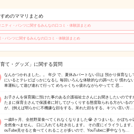
すすめのママリまとめ
タニティ・パンツに関するみんなの口コミ・体験談まとめ
産・パンツに関するみんなの口コミ・体験談まとめ
子育て・グッズ」に関する質問
なんかつかれました。。 年少 で、夏休みパートない日は 預かり保育なしで
にいるとテレビばっかになるし 毎回いろんな体験的なの調べたり 慣れな
車運転して遊び連れて行って めちゃくちゃ疲れながらやってて 思…
お子さんを保育園に預けた事のある介護福祉士さんにお聞きしたいのです
たまに保育士さんで保護者に対してびっくりする態度取られる方がいるの
が、(例えば明らかに不機嫌な顔をする。呆れた顔をする。キツい言い方…
一歳8ヶ月、全然野菜食べてくれなくなりました😭 さつまいも、かぼちゃ
全然食べません。 口に入れても吐き出します。 その度にイライラします、
ouTube見せると食べてくれることが多いので、YouTubeに夢中なうち…