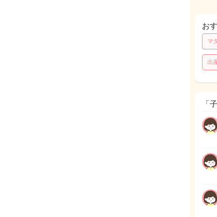
お
マ
出
「