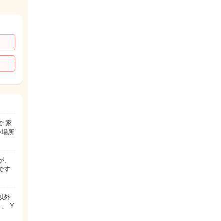
 家
い場所
が、
です
以外
、 Y