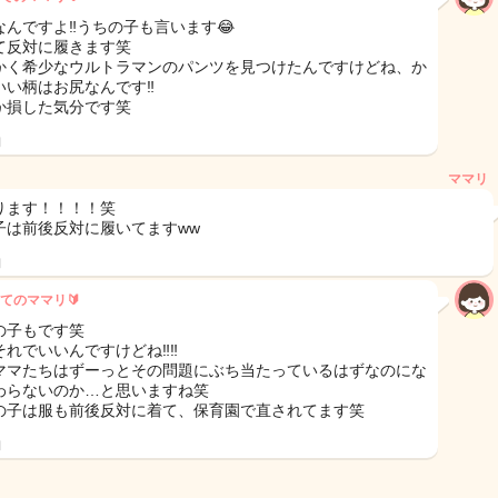
なんですよ‼︎うちの子も言います😂
て反対に履きます笑
かく希少なウルトラマンのパンツを見つけたんですけどね、か
いい柄はお尻なんです‼︎
か損した気分です笑
日
ママリ
ります！！！！笑
子は前後反対に履いてますww
日
てのママリ🔰
の子もです笑
れでいいんですけどね‼︎‼︎
ママたちはずーっとその問題にぶち当たっているはずなのにな
わらないのか…と思いますね笑
の子は服も前後反対に着て、保育園で直されてます笑
日