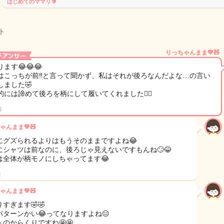
はじめてのママリ🔰
ト
りっちゃんまま💚🧸
ます😂😂😂
はこっちが前‼️と言って聞かず、私はそれが後ろなんだよな…の言い
しました🤣
的には諦めて後ろを柄にして履いてくれました😮‍💨
日
ゃんまま💚🧸
にグズられるよりはもうそのままですよね😂
にシャツは前なのに、後ろじゃ見えないですもんね🙄😂
は全体が柄モノにしちゃってます😂
日
ゃんまま💚🧸
すぎます🤣🤣
パターンかい😂ってなりますよね😑
トのからくりですね🤩🤩