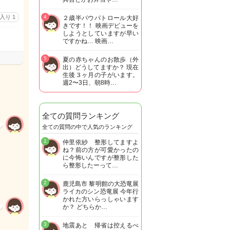
に入り
1
4
２歳半パウパトロール大好
きです！！ 映画デビューを
しようとしていますが早い
ですかね… 映画…
5
夏の赤ちゃんのお散歩（外
出）どうしてますか？ 現在
生後３ヶ月の子がいます。
週2〜3日、朝8時…
全ての質問ランキング
全ての質問の中で人気のランキング
1
仲里依紗 整形してますよ
ね？前の方が可愛かったの
に今怖いんですが整形した
ら整形したーって…
2
鹿児島市 黎明館の大恐竜展
ライカのシン恐竜展 今年行
かれた方いらっしゃいます
か？ どちらか…
3
地震あと 帰省は控えるべ