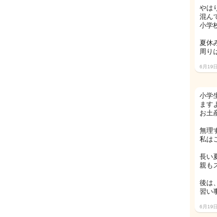
やは
混ん
小学
夏休
周り
6月19
小学
ます
お土
無理
私は
長い
親も
後は
習い
6月19