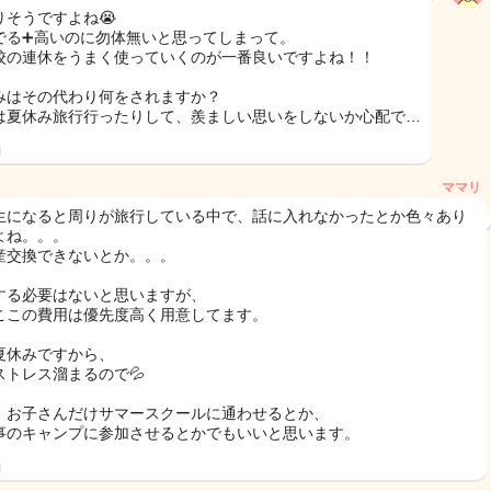
りそうですよね😭
でる➕高いのに勿体無いと思ってしまって。
校の連休をうまく使っていくのが一番良いですよね！！
みはその代わり何をされますか？
は夏休み旅行行ったりして、羨ましい思いをしないか心配で…
日
ママリ
生になると周りが旅行している中で、話に入れなかったとか色々あり
よね。。。
産交換できないとか。。。
する必要はないと思いますが、
ここの費用は優先度高く用意してます。
夏休みですから、
ストレス溜まるので💦
、お子さんだけサマースクールに通わせるとか、
事のキャンプに参加させるとかでもいいと思います。
日