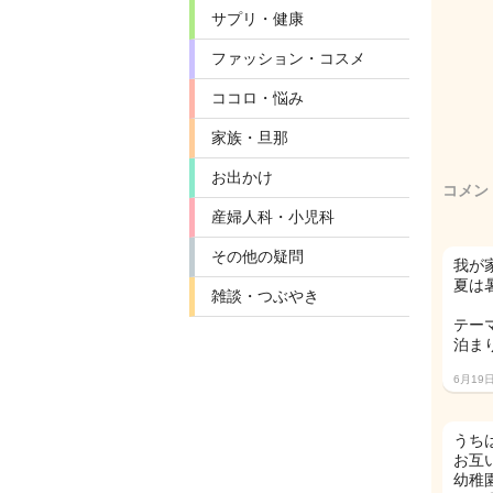
サプリ・健康
ファッション・コスメ
ココロ・悩み
家族・旦那
お出かけ
コメン
産婦人科・小児科
その他の疑問
我が
夏は
雑談・つぶやき
テー
泊ま
6月19
うち
お互
幼稚