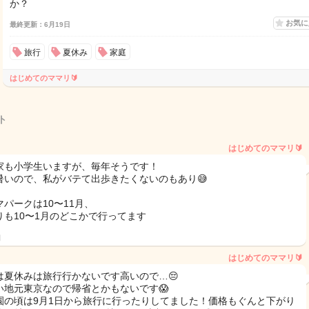
か？
お気
最終更新：6月19日
旅行
夏休み
家庭
はじめてのママリ🔰
ト
はじめてのママリ🔰
家も小学生いますが、毎年そうです！
暑いので、私がバテて出歩きたくないのもあり😅
マパークは10〜11月、
りも10〜1月のどこかで行ってます
日
はじめてのママリ🔰
は夏休みは旅行行かないです高いので…😔
い地元東京なので帰省とかもないです😱
園の頃は9月1日から旅行に行ったりしてました！価格もぐんと下がり