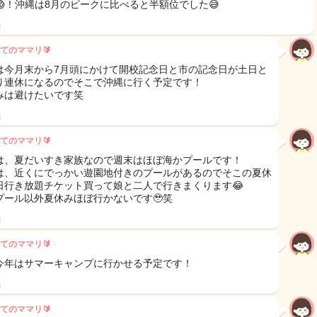
😱！沖縄は8月のピークに比べると半額位でした😅
日
てのママリ🔰
は今月末から7月頭にかけて開校記念日と市の記念日が土日と
り連休になるのでそこで沖縄に行く予定です！
みは避けたいです笑
日
てのママリ🔰
は、夏だいすき家族なので週末はほぼ海かプールです！
は、近くにでっかい遊園地付きのプールがあるのでそこの夏休
日行き放題チケット買って娘と二人で行きまくります😂
プール以外夏休みほぼ行かないです🥹笑
日
てのママリ🔰
今年はサマーキャンプに行かせる予定です！
日
てのママリ🔰