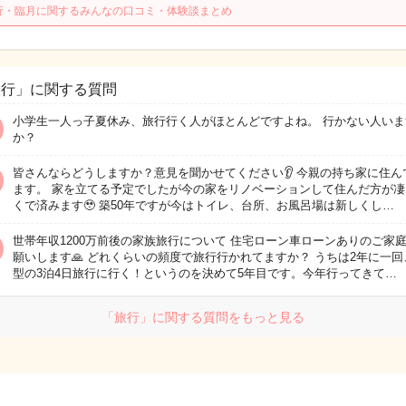
行・臨月に関するみんなの口コミ・体験談まとめ
旅行」に関する質問
小学生一人っ子夏休み、旅行行く人がほとんどですよね。 行かない人いま
か？
皆さんならどうしますか？意見を聞かせてください👂 今親の持ち家に住ん
ます。 家を立てる予定でしたが今の家をリノベーションして住んだ方が凄
くで済みます🥹 築50年ですが今はトイレ、台所、お風呂場は新しくし…
世帯年収1200万前後の家族旅行について 住宅ローン車ローンありのご家
願いします🙏 どれくらいの頻度で旅行行かれてますか？ うちは2年に一回
型の3泊4日旅行に行く！というのを決めて5年目です。今年行ってきて…
「旅行」に関する質問をもっと見る