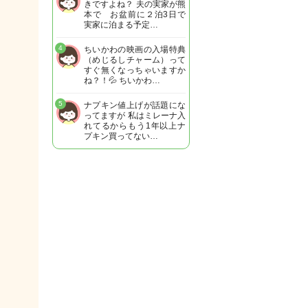
きですよね？ 夫の実家が熊
本で お盆前に２泊3日で
実家に泊まる予定…
4
ちいかわの映画の入場特典
（めじるしチャーム）って
すぐ無くなっちゃいますか
ね？！💦 ちいかわ…
5
ナプキン値上げが話題にな
ってますが 私はミレーナ入
れてるからもう1年以上ナ
プキン買ってない…