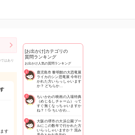
[お出かけ]カテゴリの
質問ランキング
のではあり
お出かけ人気の質問ランキング
1
鹿児島市 黎明館の大恐竜展
ライカのシン恐竜展 今年行
かれた方いらっしゃいます
か？ どちらか…
す
2
ちいかわの映画の入場特典
（めじるしチャーム）って
すぐ無くなっちゃいますか
ね？！💦 ちいかわ…
3
大阪の堺市の大浜公園プー
ルにこの数年で行かれた方
いらっしゃいますか？ 混み
ます
具合とかお弁当や…