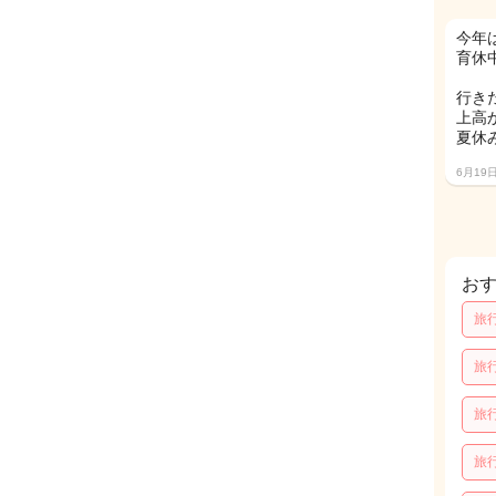
今年
育休
行き
上高
夏休
6月19
お
旅
旅
旅
旅