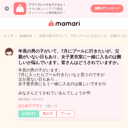
アプリでいつでもアクセス！
無料ダウンロード
ママに嬉しい！アプリ限定
キャンペーンも随時配信中！
女性専用匿名QA
アプリ・情報サ
トップ
お出かけ
年長の男の子がいて、7月にプールに行きたいが、父親がいな
イト
年長の男の子がいて、7月にプールに行きたいが、父
親がいない日もあり、女子更衣室に一緒に入るのは難
しいか悩んでいます。皆さんはどうされていますか。
年長の男の子がいます。
7月に入ったらプール行きたいなと思うのですが
父が居ない日もあり…
女子更衣室にもう一緒に入るのは厳しいですか💦
みなさんどうされているんでしょうか🥹
最終更新：6月18日
はじめてママリ
5歳7ヶ月
お出かけ
男の子
プール