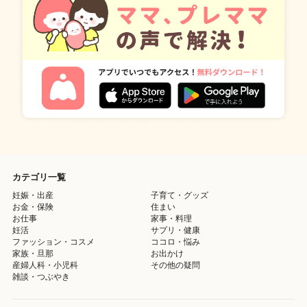
カテゴリ一覧
妊娠・出産
子育て・グッズ
お金・保険
住まい
お仕事
家事・料理
妊活
サプリ・健康
ファッション・コスメ
ココロ・悩み
家族・旦那
お出かけ
産婦人科・小児科
その他の疑問
雑談・つぶやき