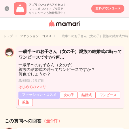
アプリでいつでもアクセス！
無料ダウンロード
ママに嬉しい！アプリ限定
キャンペーンも随時配信中！
女性専用匿名QA
アプリ・情報サ
トップ
ファッション・コスメ
一歳半〜のお子さん（女の子）親族の結婚式の時
イト
一歳半〜のお子さん（女の子）親族の結婚式の時って
ワンピースですか?何…
一歳半〜のお子さん（女の子）
親族の結婚式の時ってワンピースですか？
何色でしょうか？
最終更新：6月17日
はじめてのママリ
ファッション・コスメ
女の子
結婚式
ワンピース
親族
この質問への回答
（全1件）