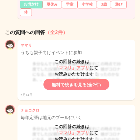
お出かけ
夏休み
学童
小学校
3歳
遊び
体
この質問への回答
（全2件）
ママリ
うちも親子向けイベントに参加…
この回答の続きは
「ママリ」アプリ
にて
お読みいただけます！
無料で続きを見る(全2件)
6月14日
チョコクロ
毎年定番は地元のプールにいく …
この回答の続きは
「ママリ」アプリ
にて
お読みいただけます！