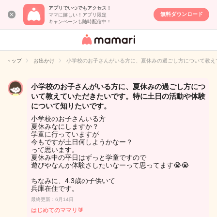
アプリでいつでもアクセス！
無料ダウンロード
ママに嬉しい！アプリ限定
キャンペーンも随時配信中！
女性専用匿名QA
アプリ・情報サ
トップ
お出かけ
小学校のお子さんがいる方に、夏休みの過ごし方について教え
イト
小学校のお子さんがいる方に、夏休みの過ごし方につ
いて教えていただきたいです。特に土日の活動や体験
について知りたいです。
小学校のお子さんいる方
夏休みなにしますか？
学童に行っていますが
今もですが土日何しようかなー？
って思います。
夏休み中の平日はずっと学童ですので
遊びやなんか体験さしたいなーって思ってます😭😭
ちなみに、4.3歳の子供いて
兵庫在住です。
最終更新：6月14日
はじめてのママリ🔰