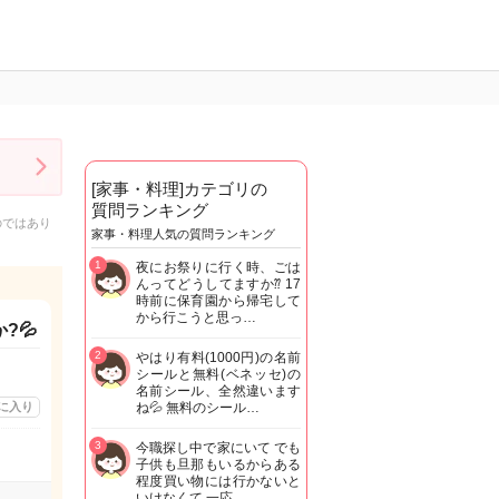
[家事・料理]カテゴリの
質問ランキング
のではあり
家事・料理人気の質問ランキング
1
夜にお祭りに行く時、ごは
んってどうしてますか⁇ 17
時前に保育園から帰宅して
から行こうと思っ…
?💦
2
やはり有料(1000円)の名前
シールと無料(ベネッセ)の
名前シール、全然違います
に入り
ね💦 無料のシール…
3
今職探し中で家にいて でも
子供も旦那もいるからある
程度買い物には行かないと
いけなくて 一応…