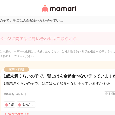
女性専用匿名QAアプ
リ・情報サイト
いの子で、朝ごはん全然食べない子ってい…
は一般のユーザーの投稿により成り立っており、当社が医学的・科学的根拠を担保するも
理解の上、ご活用ください。
家事・料理
1歳未満くらいの子で、朝ごはん全然食べない子っていますか
1歳未満くらいの子で、朝ごはん全然食べない子っていますか？💦
お気
最終更新：6月14日
1歳
食べない
はじめてのママリ🔰