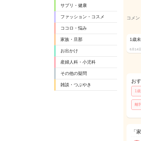
サプリ・健康
ファッション・コスメ
コメン
ココロ・悩み
家族・旦那
1歳
6月14
お出かけ
産婦人科・小児科
その他の疑問
お
雑談・つぶやき
1
離
「