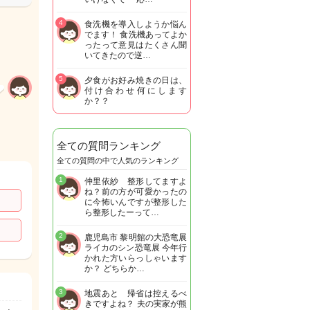
4
食洗機を導入しようか悩ん
でます！ 食洗機あってよか
ったって意見はたくさん聞
いてきたので逆…
5
夕食がお好み焼きの日は、
付け合わせ何にします
か？？
全ての質問ランキング
全ての質問の中で人気のランキング
1
仲里依紗 整形してますよ
ね？前の方が可愛かったの
に今怖いんですが整形した
ら整形したーって…
2
鹿児島市 黎明館の大恐竜展
ライカのシン恐竜展 今年行
かれた方いらっしゃいます
か？ どちらか…
3
地震あと 帰省は控えるべ
きですよね？ 夫の実家が熊