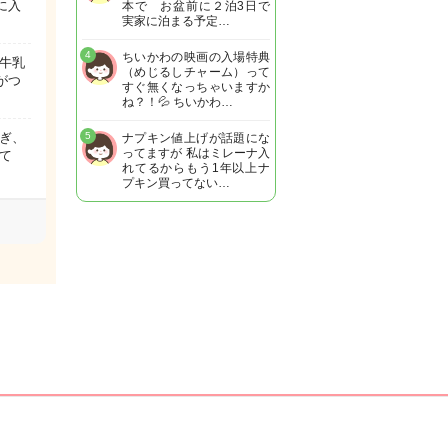
に入
本で お盆前に２泊3日で
実家に泊まる予定…
4
ちいかわの映画の入場特典
牛乳
（めじるしチャーム）って
がつ
すぐ無くなっちゃいますか
ね？！💦 ちいかわ…
ぎ、
5
ナプキン値上げが話題にな
ってますが 私はミレーナ入
て
れてるからもう1年以上ナ
プキン買ってない…