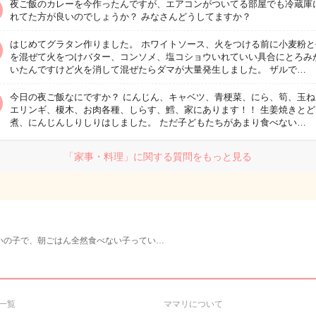
夜ご飯のカレーを今作ったんですが、エアコンがついてる部屋でも冷蔵庫
れてた方が良いのでしょうか？ みなさんどうしてますか？
はじめてグラタン作りました。 ホワイトソース、火をつける前に小麦粉と
を混ぜて火をつけバター、コンソメ、塩コショウいれていい具合にとろみ
いたんですけど火を消して混ぜたらダマが大量発生しました。 ザルで…
今日の夜ご飯なにですか？ にんじん、キャベツ、青梗菜、にら、筍、玉ね
エリンギ、榎木、お肉各種、しらす、鱈、家にあります！！ 生姜焼きとど
煮、にんじんしりしりはしました。 ただ子どもたちがあまり食べない…
「家事・料理」に関する質問をもっと見る
いの子で、朝ごはん全然食べない子ってい…
一覧
ママリについて