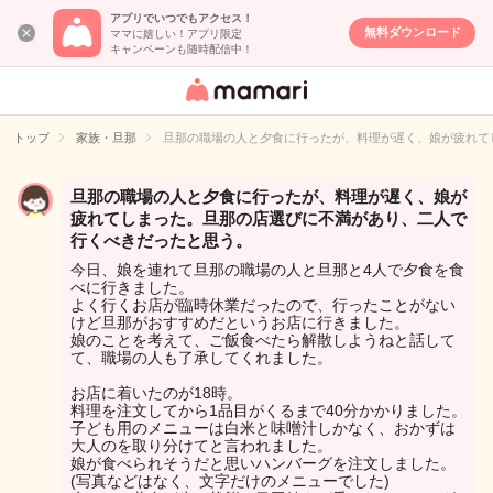
アプリでいつでもアクセス！
無料ダウンロード
ママに嬉しい！アプリ限定
キャンペーンも随時配信中！
女性専用匿名QA
アプリ・情報サ
トップ
家族・旦那
旦那の職場の人と夕食に行ったが、料理が遅く、娘が疲れて
イト
旦那の職場の人と夕食に行ったが、料理が遅く、娘が
疲れてしまった。旦那の店選びに不満があり、二人で
行くべきだったと思う。
今日、娘を連れて旦那の職場の人と旦那と4人で夕食を食
べに行きました。
よく行くお店が臨時休業だったので、行ったことがない
けど旦那がおすすめだというお店に行きました。
娘のことを考えて、ご飯食べたら解散しようねと話して
て、職場の人も了承してくれました。
お店に着いたのが18時。
料理を注文してから1品目がくるまで40分かかりました。
子ども用のメニューは白米と味噌汁しかなく、おかずは
大人のを取り分けてと言われました。
娘が食べられそうだと思いハンバーグを注文しました。
(写真などはなく、文字だけのメニューでした)