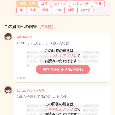
家族・旦那
旦那
おすすめ
ストレッチ
写真
体
洗濯
職場
ご飯
料理
おかず
この質問への回答
（全2件）
みいmama
いや、、ほんと、、何故2人で飲…
この回答の続きは
「ママリ」アプリ
にて
お読みいただけます！
無料で続きを見る(全2件)
6月11日
はじめてのママリ🔰
1歳の子連れてるのに よるの外…
この回答の続きは
「ママリ」アプリ
にて
お読みいただけます！