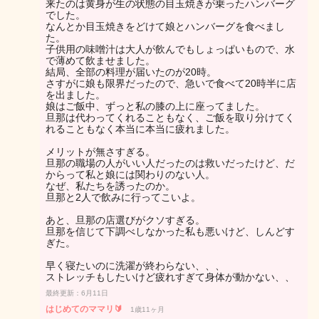
来たのは黄身が生の状態の目玉焼きが乗ったハンバーグ
でした。
なんとか目玉焼きをどけて娘とハンバーグを食べまし
た。
子供用の味噌汁は大人が飲んでもしょっぱいもので、水
で薄めて飲ませました。
結局、全部の料理が届いたのが20時。
さすがに娘も限界だったので、急いで食べて20時半に店
を出ました。
娘はご飯中、ずっと私の膝の上に座ってました。
旦那は代わってくれることもなく、ご飯を取り分けてく
れることもなく本当に本当に疲れました。
メリットが無さすぎる。
旦那の職場の人がいい人だったのは救いだったけど、だ
からって私と娘には関わりのない人。
なぜ、私たちを誘ったのか。
旦那と2人で飲みに行ってこいよ。
あと、旦那の店選びがクソすぎる。
旦那を信じて下調べしなかった私も悪いけど、しんどす
ぎた。
早く寝たいのに洗濯が終わらない、、、
ストレッチもしたいけど疲れすぎて身体が動かない、、
最終更新：6月11日
はじめてのママリ🔰
1歳11ヶ月