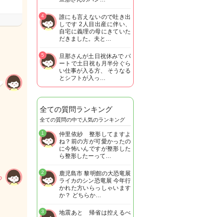
4
誰にも言えないので吐き出
しです 2人目出産に伴い、
自宅に義理の母にきていた
だきました。夫と…
5
旦那さんが土日祝休みで パ
ートで土日祝も月半分ぐら
い仕事が入る方、 そうなる
とシフトが入っ…
全ての質問ランキング
全ての質問の中で人気のランキング
1
仲里依紗 整形してますよ
ね？前の方が可愛かったの
に今怖いんですが整形した
ら整形したーって…
2
鹿児島市 黎明館の大恐竜展
ライカのシン恐竜展 今年行
かれた方いらっしゃいます
か？ どちらか…
3
地震あと 帰省は控えるべ