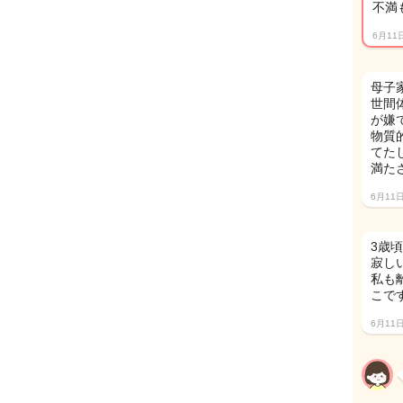
不満
6月11
母子
世間
が嫌
物質
てた
満た
6月11
3歳
寂し
私も
こです
6月11