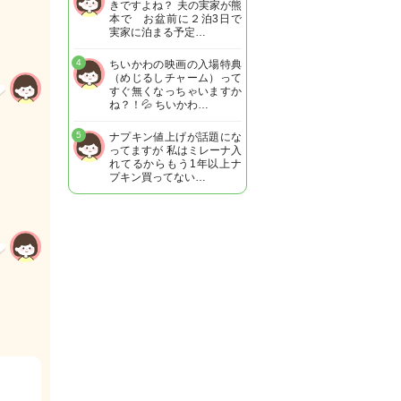
きですよね？ 夫の実家が熊
本で お盆前に２泊3日で
実家に泊まる予定…
4
ちいかわの映画の入場特典
（めじるしチャーム）って
すぐ無くなっちゃいますか
ね？！💦 ちいかわ…
5
ナプキン値上げが話題にな
ってますが 私はミレーナ入
れてるからもう1年以上ナ
プキン買ってない…