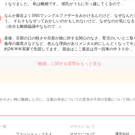
くなりました。 私は離婚です。 彼氏がうちに引っ越してくるので…
なんか最近よくSNSでシングルファザーをみかけるんだけど、なぜなんだ
う。 そもそもなぜっておかしいのかもしれないけど、なぜなのか気になる
（自分も離婚協議中なもので…）
産後、旦那の口の軽さや旦那が娘に対する関心のなさ、育児のいいとこ取
義母の腹黒さなどなど、色んな理由がありメンタル的にしんどくなって今
約2年半年実家で別居してます。 面会はここ最近は月一回車の中３０分…
「離婚」に関する質問をもっと見る
が小さい時に離婚した方に、父親の存在についての意見や子供の言動について伺い
一覧
ママリについて
ファッション・コスメ
ママリについて
運営会社