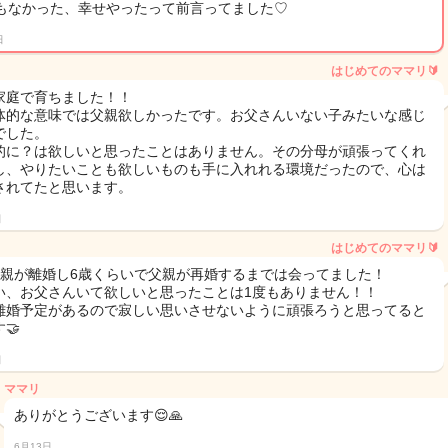
もなかった、幸せやったって前言ってました♡
日
はじめてのママリ🔰
家庭で育ちました！！
体的な意味では父親欲しかったです。お父さんいない子みたいな感じ
でした。
的に？は欲しいと思ったことはありません。その分母が頑張ってくれ
し、やりたいことも欲しいものも手に入れれる環境だったので、心は
されてたと思います。
日
はじめてのママリ🔰
頃親が離婚し6歳くらいで父親が再婚するまでは会ってました！
い、お父さんいて欲しいと思ったことは1度もありません！！
離婚予定があるので寂しい思いさせないように頑張ろうと思ってると
🤝
日
ママリ
ありがとうございます😌🙏
6月13日