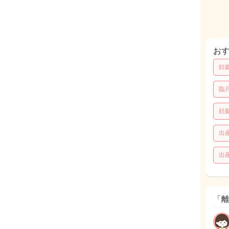
お
妊
臨
妊
出
出
「