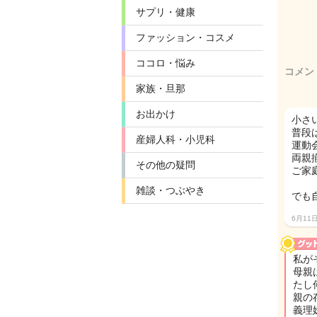
サプリ・健康
ファッション・コスメ
ココロ・悩み
コメン
家族・旦那
お出かけ
小さ
普段
産婦人科・小児科
運動
両親
その他の疑問
ご家
雑談・つぶやき
でも
6月11
私が
母親
たし
親の
義理