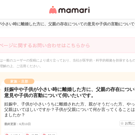
女性専用匿名QAアプ
リ・情報サイト
が小さい時に離婚した方に、父親の存在についての意見や子供の言動について
は一般のユーザーの投稿により成り立っており、当社が医学的・科学的根拠を担保するも
理解の上、ご活用ください。
家族・旦那
妊娠中や子供が小さい時に離婚した方に、父親の存在につい
意見や子供の言動について伺いたいです。
妊娠中、子供が小さいうちに離婚された方、親がそうだった方、やっ
父親はいてほしいですか？子供が父親について何か言ってくることは
ましたか？
お気
最終更新：6月13日