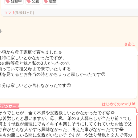
妊娠中
父親
離婚
ママリ
(生後11ヶ月)
ト
さあこ
い頃から母子家庭で育ちました☺️
は特に寂しいとかなかったですが、
会の時等母と妹と私の3人だったので、
揃っていて祖父母まで来ていたりする
庭を見てるとお弁当の時とかちょっと寂しかったです🥺
自分は寂しいとか言わなかったです🥺
日
はじめてのママリ🔰
そうでしたが、全く不満や父親欲しいとかなかったです😊🌻
は苦労したと思いますが、母、私、弟の３人暮らしが当たり前？でし
何より母親が無理にでもイキイキ楽しそうにしてくれていたお陰で父
存在がどんな人かすら興味なかった、考えた事がなかったです😂
妹もお腹にいる間に父親がいない子ですが、やはり母親と２人で何の