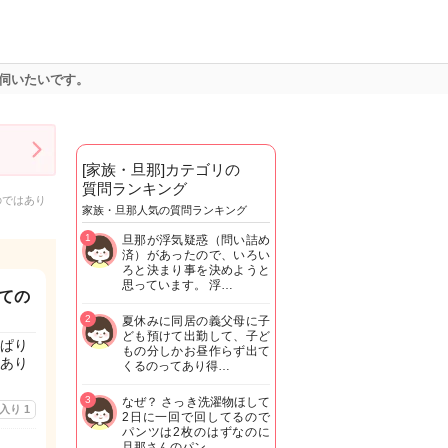
伺いたいです。
[家族・旦那]カテゴリの
質問ランキング
のではあり
家族・旦那人気の質問ランキング
1
旦那が浮気疑惑（問い詰め
済）があったので、いろい
ろと決まり事を決めようと
思っています。 浮…
ての
2
夏休みに同居の義父母に子
ども預けて出勤して、子ど
ぱり
もの分しかお昼作らず出て
あり
くるのってあり得…
3
なぜ？ さっき洗濯物ほして
に入り
1
2日に一回で回してるので
パンツは2枚のはずなのに
旦那さんのパン…