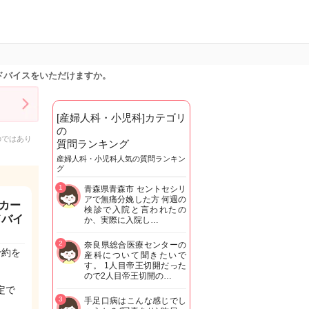
ドバイスをいただけますか。
[産婦人科・小児科]カテゴリ
の
のではあり
質問ランキング
産婦人科・小児科人気の質問ランキン
グ
1
青森県青森市 セントセシリ
アで無痛分娩した方 何週の
カー
検診で入院と言われたの
ドバイ
か、実際に入院し…
2
奈良県総合医療センターの
予約を
産科について聞きたいで
す。 1人目帝王切開だった
ので2人目帝王切開の…
定で
3
手足口病はこんな感じでし