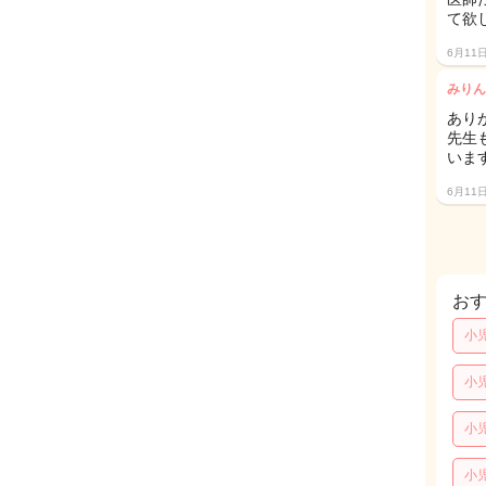
て欲
6月11
みりん
あり
先生
いま
6月11
お
小
小
小
小