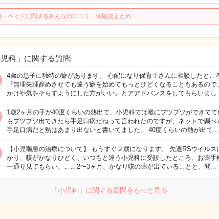
産・ベッドに関するみんなの口コミ・体験談まとめ
小児科」に関する質問
4歳の息子に独特の癖があります。 心配になり保育士さんに相談したとこ
『無理矢理辞めさせても違う癖を始めてもっとひどくなることもあるので
かけや気をそらすようにした方がいい』とアアドバンスをしてもらいまし
1歳2ヶ月の子が40度くらいの熱出て、小児科では喉にプツプツができてて
もプツプツ出てきたら手足口病だねって言われたのですが、ネットで調べ
手足口病だと熱はあまり出ないと書いてました。 40度くらいの熱が出て…
【小児喘息の治療について】 もうすぐ２歳になります。 先週RSウイルス
かり、咳がかなりひどく、いつもと違う小児科に受診したところ、お薬手
一通り見てもらい、ここ2〜3ヶ月、かなり咳の薬が出ていることと、問…
「小児科」に関する質問をもっと見る