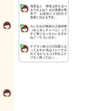
3
地震あと 帰省は控えるべ
きですよね？ 夫の実家が熊
本で お盆前に２泊3日で
実家に泊まる予定…
4
ちいかわの映画の入場特典
（めじるしチャーム）って
すぐ無くなっちゃいますか
ね？！💦 ちいかわ…
5
ナプキン値上げが話題にな
ってますが 私はミレーナ入
れてるからもう1年以上ナ
プキン買ってない…