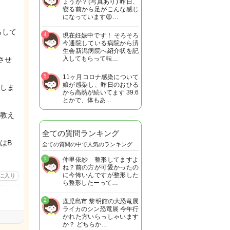
ょうか？(写真あり) 昨日、
寝る前から足がこんな感じ
になっています😫…
ろして
4
現在妊娠中です！ そろそろ
今通院している病院から済
生会新潟病院へ紹介状を記
入してもらって転…
させ
5
11ヶ月コロナ感染について
娘が感染し、昨日のおひる
しま
から高熱が続いてます 39.6
とかで、体もあ…
教え
全ての質問ランキング
はB
全ての質問の中で人気のランキング
1
仲里依紗 整形してますよ
ね？前の方が可愛かったの
に今怖いんですが整形した
に入り
ら整形したーって…
2
鹿児島市 黎明館の大恐竜展
ライカのシン恐竜展 今年行
かれた方いらっしゃいます
か？ どちらか…