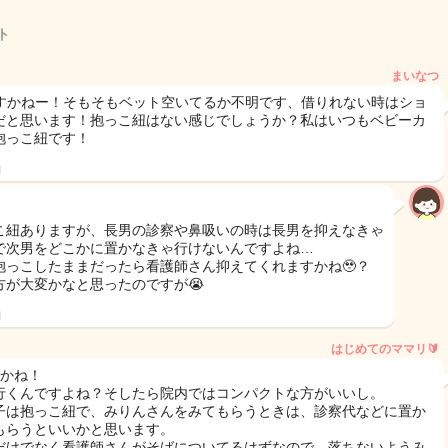
ト
まいなつ
⃣ですかねー！そもそもベット空いてるか不明です、借りれない時はショ
だと思います！抱っこ紐はない感じでしょうか？私はいつもベビーカ
抱っこ紐です！
日
こ紐ありますが、長男の診察や鼻吸いの時は長男を抑えなきゃ
で次男をどこかに置かなきゃ行けないんですよね…
抱っこしたままだったら看護師さん抑えてくれますかね🥹？
方が大変かなと思ったのですが😭
日
はじめてのママリ🔰
すかね！
行くんですよね？そしたら院内ではコンパクトな方がいいし。
子は抱っこ紐で、みりんさんをみてもらうときは、診察代などに置か
もらうといいかと思います。
だけでなく看護師さんがそばについてるはずなので、落ちないようみ