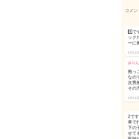
コメン
1️
ック
ーに
6月11
みりん
抱っ
なの
次男
その
6月11
2で
車で
下の
せて
医師