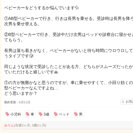
ベビーカーをどうするか悩んでいます💦
①AB型ベビーカーで行き、行きは長男を乗せる。受診時は長男を降
次男を乗せ替える。
②B型ベビーカーで行き、受診中だけ次男はベッドや診察台に寝かせ
てもらう。
長男は落ち着きがなく、ベビーカーがないと待ち時間にウロウロして
うタイプです🥲
同じような状況で受診したことがある方、どちらがスムーズだったか
ていただけると嬉しいです🙏
①の方が無難かなと思うのですが、車に乗せやすくて、小回り効くの
型ベビーカーなんですよね…
どう思いますか？
お気
最終更新：6月11日
小児科
車
3歳
ベッド
男
みりん
(生後3ヶ月, 3歳2ヶ月)