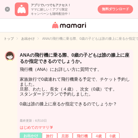
アプリでいつでもアクセス！
無料ダウンロード
ママに嬉しい！アプリ限定
キャンペーンも随時配信中！
女性専用匿名QA
アプリ・情報サ
トップ
お出かけ
ANAの飛行機に乗る際、0歳の子どもは誰の膝上に座るか指定
イト
ANAの飛行機に乗る際、0歳の子どもは誰の膝上に座
るか指定できるのでしょうか。
飛行機（ANA）にお詳しい方に質問です。
家族旅行で0歳連れて飛行機乗る予定で、チケット予約し
ました。
旦那、わたし、長女（４歳）、次女（0歳）です。
スタンダードプランで予約しました。
0歳は誰の膝上に座るか指定できるのでしょうか？
最終更新：6月10日
はじめてのママリ🔰
お出かけ
旅行
旦那
飛行機
4歳
0歳