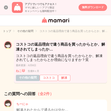
アプリでいつでもアクセス！
無料ダウンロード
ママに嬉しい！アプリ限定
キャンペーンも随時配信中！
女性専用匿名QA
アプリ・情報サ
トップ
その他の疑問
コストコの返品理由で違う商品を買ったからとか、解…
イト
コストコの返品理由で違う商品を買ったからとか、解
凍されてしまったか…
コストコの返品理由で違う商品を買ったからとか、解凍
されてしまったからとか理由になりますか？笑
最終更新：6月8日
ねこ🐱
生後8ヶ月
その他の疑問
コストコ
解凍
この質問への回答
（全2件）
ちーにゃ
解凍されたからで通るかは分か…