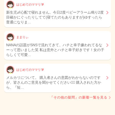
はじめてのママリ🔰
新生児👶心配で寝れません。今日2度ベビーアラーム鳴り2度
目確かにぐったりしてて(寝てたのもありますが)ゆすったら
普通になりま…
ままりぃ
NANAの話題がSNSで流れてきて、ハチと幸子嫌われてるな
ーって思いました笑 私は意外とハチと幸子好きです！女の子
らしくて可愛…
はじめてのママリ🔰
メルカリについて。 購入者さんの意図がわからないのです
が、皆さんのご意見を聞かせてください🙇‍♀️ 購入された方か
ら、『短…
「その他の疑問」の新着一覧を見る