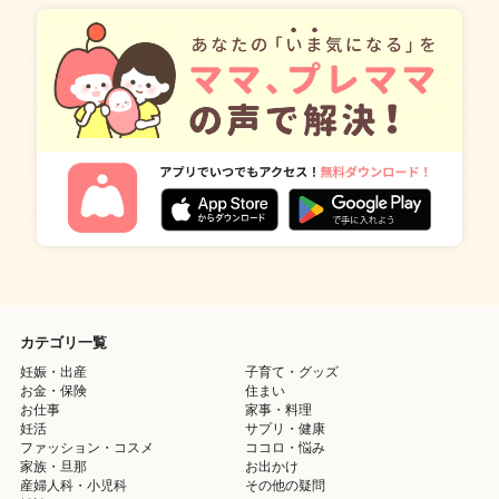
カテゴリ一覧
妊娠・出産
子育て・グッズ
お金・保険
住まい
お仕事
家事・料理
妊活
サプリ・健康
ファッション・コスメ
ココロ・悩み
家族・旦那
お出かけ
産婦人科・小児科
その他の疑問