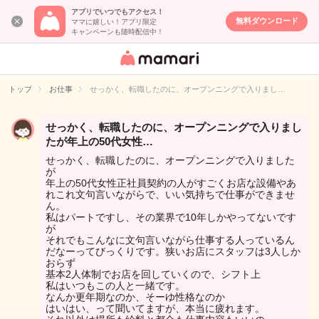
アプリでいつでもアクセス！
無料ダウンロード
ママに嬉しい！アプリ限定
キャンペーンも随時配信中！
女性専用匿名QA
アプリ・情報サ
トップ
お仕事
せっかく、転職したのに、オープンニングで入りまし…
イト
せっかく、転職したのに、オープンニングで入りまし
たが年上の50代女性…
せっかく、転職したのに、オープンニングで入りました
が
年上の50代女性正社員契約の人がすごくお店な設備やあ
れこれ文句言いながらで、いい気持ちで仕事ができませ
ん。
私はパートですし、その業界で10年しかやってないです
が
それでもこんなに文句言いながら仕事する人っているん
だなーってびっくりです。狭いお店にスタッフは3人しか
おらず
基本2人体制でお店を回していくので、シフト上
私はいつもこの人と一緒です。
なんか更年期なのか、そーゆ性格なのか
はいはい、って聞いてますが、本当に疲れます。