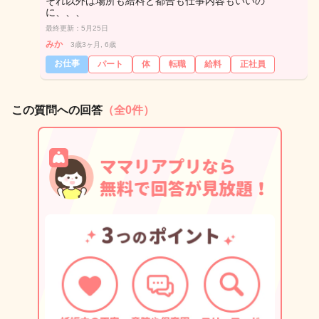
それ以外は場所も給料と都合も仕事内容もいいの
に、、、
最終更新：5月25日
みか
3歳3ヶ月, 6歳
お仕事
パート
体
転職
給料
正社員
この質問への回答
（全0件）