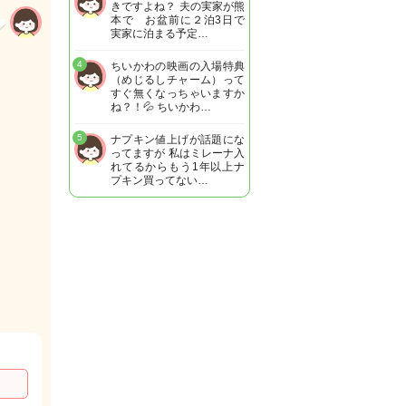
きですよね？ 夫の実家が熊
本で お盆前に２泊3日で
実家に泊まる予定…
4
ちいかわの映画の入場特典
（めじるしチャーム）って
すぐ無くなっちゃいますか
ね？！💦 ちいかわ…
5
ナプキン値上げが話題にな
ってますが 私はミレーナ入
れてるからもう1年以上ナ
プキン買ってない…