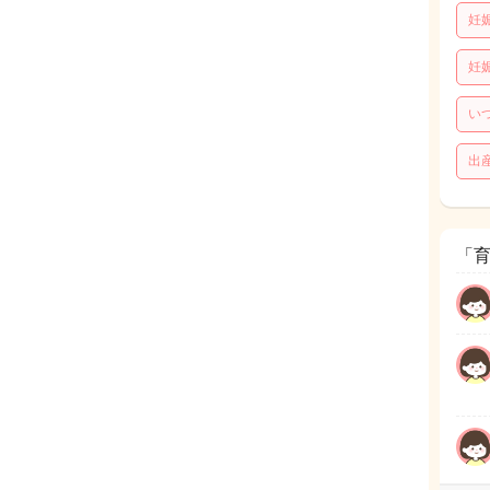
妊
妊
い
出
「