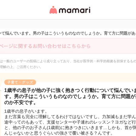
女性専用匿名QAアプ
リ・情報サイト
いて悩んでいます。男の子はこういうものなのでしょうか。育て方に問題があ
は一般のユーザーの投稿により成り立っており、当社が医学的・科学的根拠を担保するも
理解の上、ご活用ください。
子育て・グッズ
1歳半の息子が他の子に強く抱きつく行動について悩んでい
す。男の子はこういうものなのでしょうか。育て方に問題が
のか不安です。
1歳半の息子がいます。
まだ言葉も完全に理解してるわけではないですし、力加減もまだ学ん
途中ってのもあって、支援センターや子連れのレッスン？ヨガなど行
と、他の子のお子さん(1歳前)に抱きつきにいきます…しかも、首が
んじゃないかと思うぐらいの強さで覆い被さる？んです。