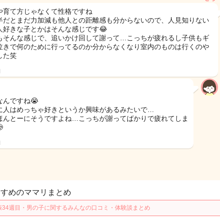
や育て方じゃなくて性格ですね
半だとまだ力加減も他人との距離感も分からないので、人見知りない
人好きな子とかはそんな感じです😂
もそんな感じで、追いかけ回して謝って…こっちが疲れるし子供もギ
泣きで何のために行ってるのか分からなくなり室内のものは行くのや
した笑
日
なんですね😭
に人はめっちゃ好きというか興味があるみたいで…
ほんとーにそうですよね…こっちが謝ってばかりで疲れてしま

日
すすめのママリまとめ
娠34週目・男の子に関するみんなの口コミ・体験談まとめ