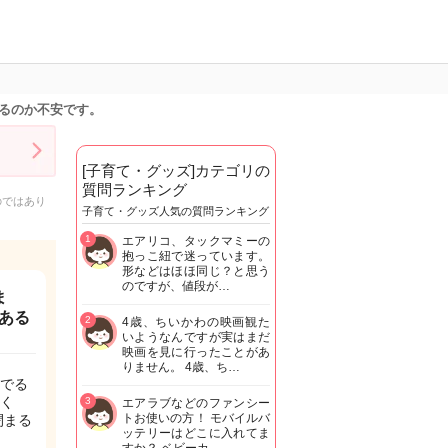
るのか不安です。
[子育て・グッズ]カテゴリの
質問ランキング
のではあり
子育て・グッズ人気の質問ランキング
1
エアリコ、タックマミーの
抱っこ紐で迷っています。
形などはほほ同じ？と思う
のですが、値段が…
ま
ある
2
4歳、ちいかわの映画観た
いようなんですが実はまだ
映画を見に行ったことがあ
りません。 4歳、ち…
でる
く
3
エアラブなどのファンシー
トお使いの方！ モバイルバ
閉まる
ッテリーはどこに入れてま