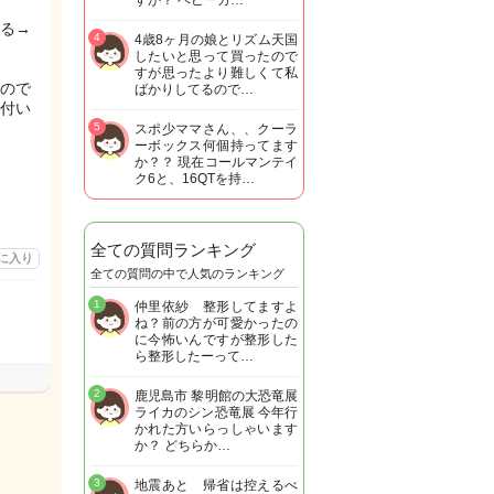
すか？ ベビーカ…
る→
4
4歳8ヶ月の娘とリズム天国
したいと思って買ったので
すが思ったより難しくて私
ので
ばかりしてるので…
付い
5
スポ少ママさん、、クーラ
ーボックス何個持ってます
か？？ 現在コールマンテイ
ク6と、16QTを持…
全ての質問ランキング
に入り
全ての質問の中で人気のランキング
1
仲里依紗 整形してますよ
ね？前の方が可愛かったの
に今怖いんですが整形した
ら整形したーって…
2
鹿児島市 黎明館の大恐竜展
ライカのシン恐竜展 今年行
かれた方いらっしゃいます
か？ どちらか…
3
地震あと 帰省は控えるべ