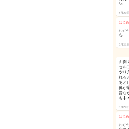
💦
5月20
はじめ
わか
💦
5月21
面倒
セル
やり
れる
あと
鼻が
昔な
も中
5月20
はじめ
わか