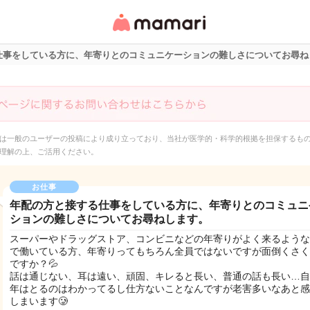
女性専用匿名QAアプ
リ・情報サイト
仕事をしている方に、年寄りとのコミュニケーションの難しさについてお尋ね
は一般のユーザーの投稿により成り立っており、当社が医学的・科学的根拠を担保するも
理解の上、ご活用ください。
お仕事
年配の方と接する仕事をしている方に、年寄りとのコミュニ
ションの難しさについてお尋ねします。
スーパーやドラッグストア、コンビニなどの年寄りがよく来るような
で働いている方、年寄りってもちろん全員ではないですが面倒くさく
ですか？💦
話は通じない、耳は遠い、頑固、キレると長い、普通の話も長い…自
年はとるのはわかってるし仕方ないことなんですが老害多いなあと感
しまいます🥲