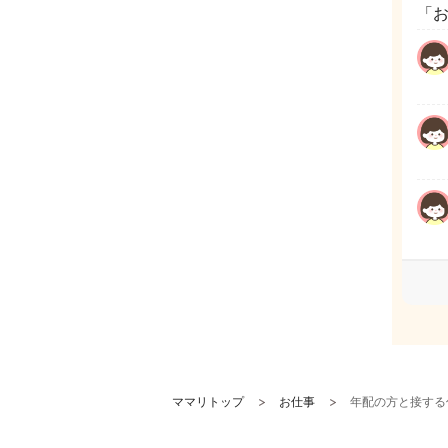
「
ママリトップ
お仕事
年配の方と接する