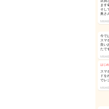
店員
ます
そし
奥さ
5月20
今で
スマ
良い
たです
5月20
はじめ
スマ
ドを
でレ
5月20