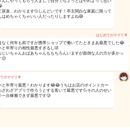
さんにやってもらう人まじで自分でちょっとはやれよって思い

て尿臭…わかります💦しんどいです！亭主関白な家庭に限って
んはめちゃくちゃいい人だったりしますよね😅
日
はじめてのママリ🔰
はなく何年も前ですが携帯ショップで働いてたときまあ最悪でした😂
ホと年寄りの相性最悪すぎるし🤣
おじいちゃんおばあちゃんももちろんいますが面倒な人の方が多かっ
😥
日
てのママリ🔰
ホと年寄り最悪！わかります😂😂うちはお店のポイントカー
わざわざアプリで作ろうとする客いて最悪です💦その人のせい
ジ一台稼働できず最悪です🥲
日