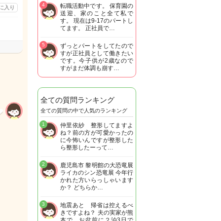
4
転職活動中です。 保育園の
に入り
送迎、家のこと全て私で
す。 現在は9-17のパートし
てます。 正社員で…
5
ずっとパートをしてたので
すが正社員として働きたい
です。今子供が2歳なので
すがまだ体調も崩す…
全ての質問ランキング
全ての質問の中で人気のランキング
1
仲里依紗 整形してますよ
ね？前の方が可愛かったの
に今怖いんですが整形した
ら整形したーって…
2
鹿児島市 黎明館の大恐竜展
ライカのシン恐竜展 今年行
かれた方いらっしゃいます
か？ どちらか…
3
地震あと 帰省は控えるべ
きですよね？ 夫の実家が熊
本で お盆前に２泊3日で