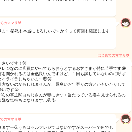
日
てのママリ🔰
ります😭私も本当によろしいですか？って何回も確認します
日
はじめてのママリ🔰
くさいです！笑
フレジなのに店員にやってもらおうとするお客さまが特に苦手です😂
方を聞かれるのは全然良いんですけど、１回も試していないのに呼ば
とイライラしちゃいます😇笑
仕方ないのかもしれませんが、尿臭いお年寄りの方とかもいたりして
辛いです😭
がらの亭主関白おじさんが妻にきつく当たっている姿を見せられるの
々嫌な気持ちになります…😖💦
日
てのママリ🔰
りますー💦うちはセルフレジではないですがスーパーで何でも