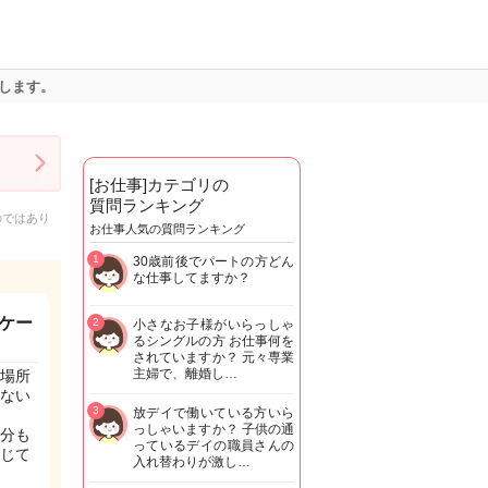
します。
[お仕事]カテゴリの
質問ランキング
のではあり
お仕事人気の質問ランキング
1
30歳前後でパートの方どん
な仕事してますか？
ケー
2
小さなお子様がいらっしゃ
るシングルの方 お仕事何を
されていますか？ 元々専業
主婦で、離婚し…
場所
ない
3
放デイで働いている方いら
っしゃいますか？ 子供の通
分も
っているデイの職員さんの
じて
入れ替わりが激し…