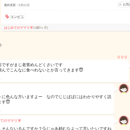
お気
最終更新：5月21日
コンビニ
はじめてのママリ🔰
(1歳0ヶ月)
ト
りりり
店ですがまじ老害めんどくさいです
頼んでこんなに食べれないとか言ってきます😇
日
トに色んな方いますよー なのでじじばばにはわかりやすく説
す😇
日
てのママリ🔰
…そんないるんですか？💦じゃあ頼むなよって言いたいですね