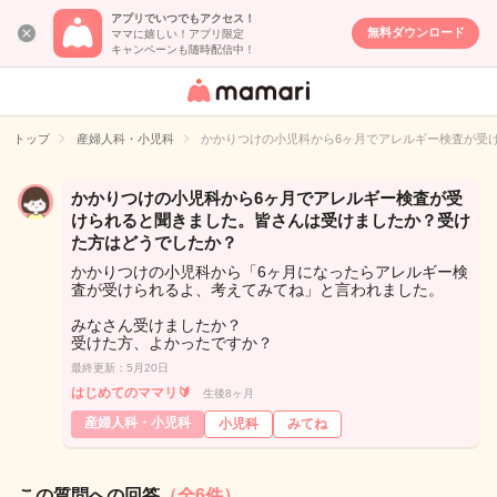
アプリでいつでもアクセス！
無料ダウンロード
ママに嬉しい！アプリ限定
キャンペーンも随時配信中！
女性専用匿名QA
アプリ・情報サ
トップ
産婦人科・小児科
かかりつけの小児科から6ヶ月でアレルギー検査が受
イト
かかりつけの小児科から6ヶ月でアレルギー検査が受
けられると聞きました。皆さんは受けましたか？受け
た方はどうでしたか？
かかりつけの小児科から「6ヶ月になったらアレルギー検
査が受けられるよ、考えてみてね」と言われました。
みなさん受けましたか？
受けた方、よかったですか？
最終更新：5月20日
はじめてのママリ🔰
生後8ヶ月
産婦人科・小児科
小児科
みてね
この質問への回答
（全6件）