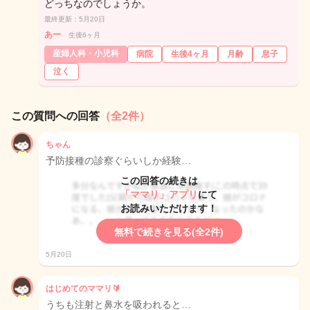
どっちなのでしょうか。
最終更新：5月20日
あー
生後6ヶ月
産婦人科・小児科
病院
生後4ヶ月
月齢
息子
泣く
この質問への回答
（全2件）
ちゃん
予防接種の診察ぐらいしか経験…
この回答の続きは
「ママリ」アプリ
にて
お読みいただけます！
無料で続きを見る(全2件)
5月20日
はじめてのママリ🔰
うちも注射と鼻水を吸われると…