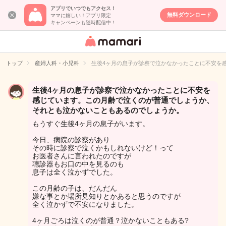
アプリでいつでもアクセス！
無料ダウンロード
ママに嬉しい！アプリ限定
キャンペーンも随時配信中！
女性専用匿名QA
アプリ・情報サ
トップ
産婦人科・小児科
生後4ヶ月の息子が診察で泣かなかったことに不安を
イト
生後4ヶ月の息子が診察で泣かなかったことに不安を
感じています。この月齢で泣くのが普通でしょうか、
それとも泣かないこともあるのでしょうか。
もうすぐ生後4ヶ月の息子がいます。
今日、病院の診察があり
その時に診察で泣くかもしれないけど！って
お医者さんに言われたのですが
聴診器もお口の中を見るのも
息子は全く泣かずでした。
この月齢の子は、だんだん
嫌な事とか場所見知りとかあると思うのですが
全く泣かずで不安になりました。
4ヶ月ごろは泣くのが普通？泣かないこともある?