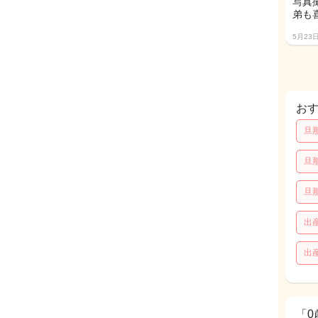
写真
弟も
5月23
お
旦
旦
旦
出
出
「0