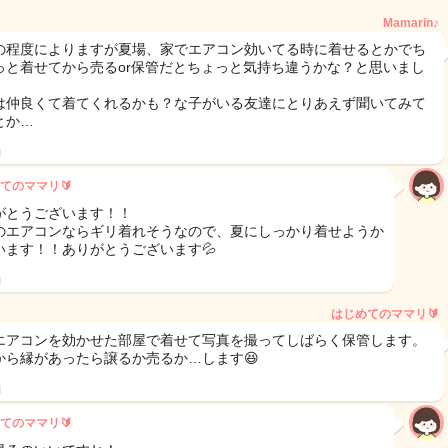
Mamarin♪
の程度によりますが夏場、家でエアコン効いてる時に着せるとかでち
っと着せてから売るor保管だとちょっと気持ち違うかな？と思いまし
は仲良くて着てくれるかも？な子がいる友達にとりあえず聞いてみて
とか…
日
てのママリ🔰
がとうございます！！
のエアコンならギリ着れそうなので、夏にしっかり着せようか
います！！ありがとうございます💦
日
はじめてのママリ🔰
エアコンを効かせた部屋で着せて写真を撮ってしばらく保管します。
から縁があったら譲るか売るか…します😆
日
てのママリ🔰