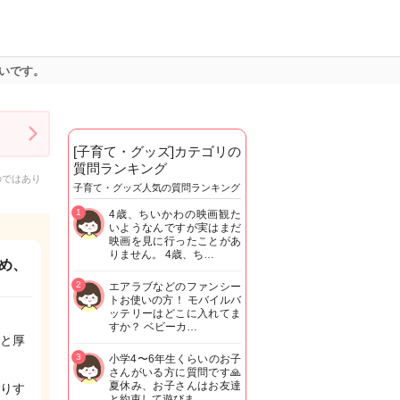
いです。
[子育て・グッズ]カテゴリの
質問ランキング
のではあり
子育て・グッズ人気の質問ランキング
1
4歳、ちいかわの映画観た
いようなんですが実はまだ
映画を見に行ったことがあ
りません。 4歳、ち…
め、
2
エアラブなどのファンシー
トお使いの方！ モバイルバ
ッテリーはどこに入れてま
すか？ ベビーカ…
と厚
3
小学4〜6年生くらいのお子
さんがいる方に質問です🙏
夏休み、お子さんはお友達
りす
と約束して遊びま…