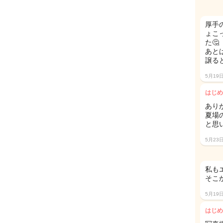
厚手
ょこ
た🤔
あと
譲る
5月19
はじめ
あり
夏場
と思
5月23
私も
そこ
5月19
はじめ