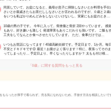
同居していて、お盆になると、義母が息子に掃除しなさいとか料理を手伝
さいとか親戚きたらお茶だししなさいとか言われるのですが、０歳と２歳
をいつも私ばかりめんどみをしないといけないし、実家にもお盆のとき…
10歳の男の子です。 今年に入って、骨挫傷と骨折 2回やっています。 感
もあり、好き嫌いも激しく 発達障害もありこだわりも強いです。 ご飯も
工夫をしてなんとか食べさせたりしています。 ただ、食事だけでは…
いつもお世話になってます！40歳高齢妊婦です。予定日まで、1か月。毎
不安とドキドキです😊 最近！お腹がよく張ります！特に、夜張ってその
ってしまったり… 予定日より、早くなったりしますか？ 太もも付け根…
「0歳」に関する質問をもっと見る
をもらったが厚手で着られず、売る気になれないため、手放す方法を相談したいで