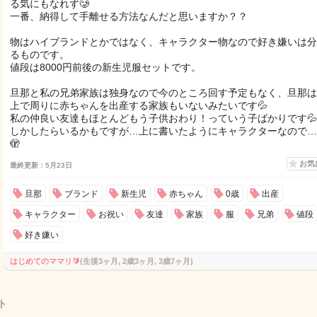
る気にもなれず🥲
一番、納得して手離せる方法なんだと思いますか？？
物はハイブランドとかではなく、キャラクター物なので好き嫌いは分
るものです。
値段は8000円前後の新生児服セットです。
旦那と私の兄弟家族は独身なので今のところ回す予定もなく、旦那は
上で周りに赤ちゃんを出産する家族もいないみたいです💦
私の仲良い友達もほとんどもう子供おわり！っていう子ばかりです💦
しかしたらいるかもですが…上に書いたようにキャラクターなので…
🫣
お気
最終更新：5月23日
旦那
ブランド
新生児
赤ちゃん
0歳
出産
キャラクター
お祝い
友達
家族
服
兄弟
値段
好き嫌い
はじめてのママリ🔰
(生後3ヶ月, 2歳3ヶ月, 3歳7ヶ月)
ト