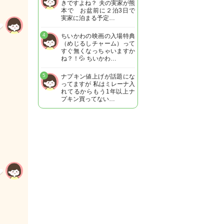
きですよね？ 夫の実家が熊
本で お盆前に２泊3日で
実家に泊まる予定…
4
ちいかわの映画の入場特典
（めじるしチャーム）って
すぐ無くなっちゃいますか
ね？！💦 ちいかわ…
5
ナプキン値上げが話題にな
ってますが 私はミレーナ入
れてるからもう1年以上ナ
プキン買ってない…