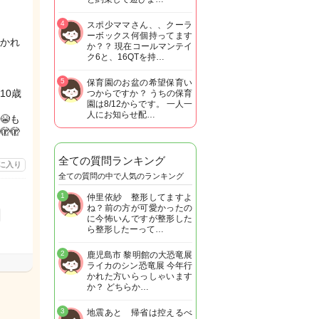
4
スポ少ママさん、、クーラ
ーボックス何個持ってます
かれ
か？？ 現在コールマンテイ
ク6と、16QTを持…
5
保育園のお盆の希望保育い
10歳
つからですか？ うちの保育
園は8/12からです。 一人一
人にお知らせ配…
😭も
🫣
全ての質問ランキング
に入り
全ての質問の中で人気のランキング
1
仲里依紗 整形してますよ
ね？前の方が可愛かったの
に今怖いんですが整形した
ら整形したーって…
2
鹿児島市 黎明館の大恐竜展
ライカのシン恐竜展 今年行
かれた方いらっしゃいます
か？ どちらか…
3
地震あと 帰省は控えるべ