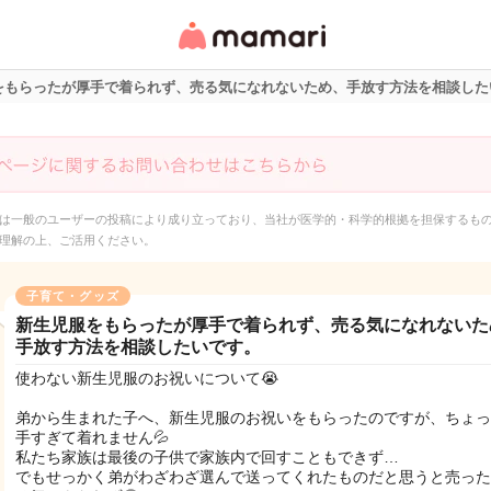
女性専用匿名QAアプ
リ・情報サイト
をもらったが厚手で着られず、売る気になれないため、手放す方法を相談した
は一般のユーザーの投稿により成り立っており、当社が医学的・科学的根拠を担保するも
理解の上、ご活用ください。
子育て・グッズ
新生児服をもらったが厚手で着られず、売る気になれないた
手放す方法を相談したいです。
使わない新生児服のお祝いについて😭
弟から生まれた子へ、新生児服のお祝いをもらったのですが、ちょっ
手すぎて着れません💦
私たち家族は最後の子供で家族内で回すこともできず…
でもせっかく弟がわざわざ選んで送ってくれたものだと思うと売った