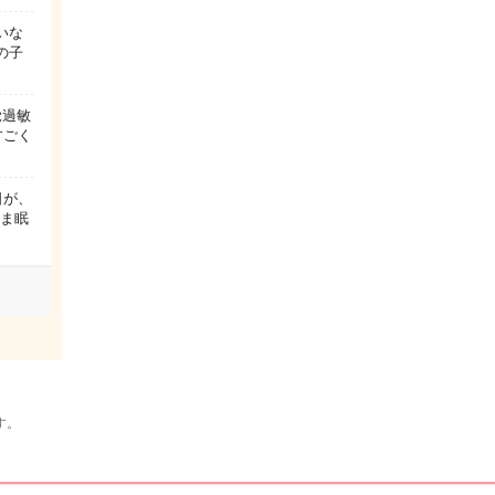
いな
の子
覚過敏
すごく
日が、
まま眠
す。