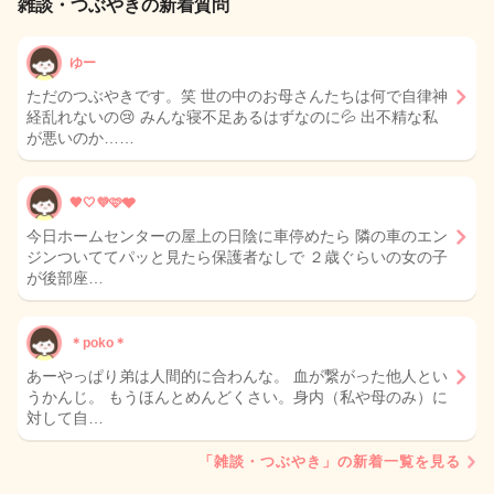
雑談・つぶやきの新着質問
ゆー
ただのつぶやきです。笑 世の中のお母さんたちは何で自律神
経乱れないの😢 みんな寝不足あるはずなのに💦 出不精な私
が悪いのか……
🖤🤍💜🩷🩶
今日ホームセンターの屋上の日陰に車停めたら 隣の車のエン
ジンついててパッと見たら保護者なしで ２歳ぐらいの女の子
が後部座…
＊poko＊
あーやっぱり弟は人間的に合わんな。 血が繋がった他人とい
うかんじ。 もうほんとめんどくさい。身内（私や母のみ）に
対して自…
「雑談・つぶやき」の新着一覧を見る