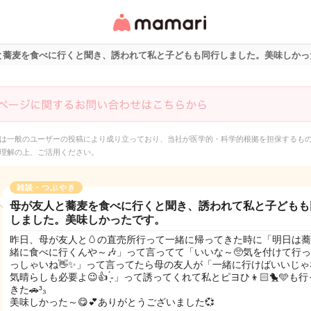
女性専用匿名QAアプ
リ・情報サイト
と蕎麦を食べに行くと聞き、誘われて私と子どもも同行しました。美味しかっ
は一般のユーザーの投稿により成り立っており、当社が医学的・科学的根拠を担保するも
理解の上、ご活用ください。
雑談・つぶやき
母が友人と蕎麦を食べに行くと聞き、誘われて私と子どもも
しました。美味しかったです。
昨日、母が友人と🥚の直売所行って一緒に帰ってきた時に「明日は
緒に食べに行くんや～🎶」って言ってて「いいな～🥺気を付けて行
っしゃいね👋✨」って言ってたら母の友人が「一緒に行けばいいじゃな
気晴らしも必要よ😉👍 ̖́-‬」って誘ってくれて私とピヨひ👦🏻🐤🩵も
きた🚗³₃
美味しかった～😋💕ありがとうございました💞