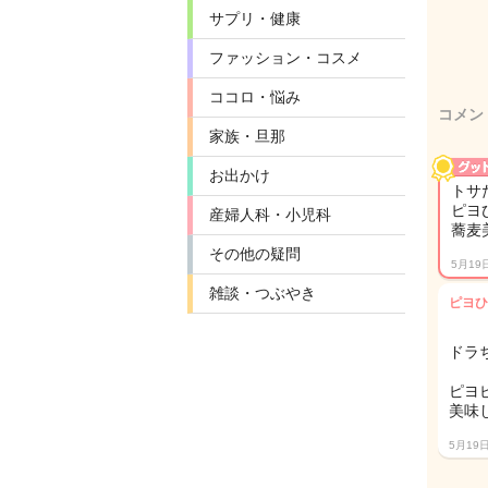
サプリ・健康
ファッション・コスメ
ココロ・悩み
コメン
家族・旦那
お出かけ
トサ
ピヨ
産婦人科・小児科
蕎麦
その他の疑問
5月19
雑談・つぶやき
ピヨひ
ドラち
ピヨピ
美味
5月19