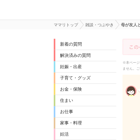
ママリトップ
雑談・つぶやき
母が友人
新着の質問
解決済みの質問
※本ページ
妊娠・出産
ません。ご
子育て・グッズ
お金・保険
住まい
お仕事
家事・料理
妊活