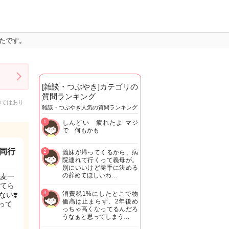
たです。
[雑談・つぶやき]カテゴリの
質問ランキング
のではあり
雑談・つぶやき人気の質問ランキング
1
しんどい 疲れたよ マジ
で 何もかも
同行
2
義妹が帰ってくるから、病
院連れて行くって義母が。
別にいいけど勝手に決める
の辞めてほしいわ…
蕎麦一
ってら
3
消費税1%にしたとこで物
い❣️
価高は止まらず、2年後め
行って
っちゃ高くなってるんだろ
うなぁと思ってしまう…