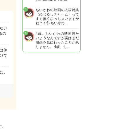
4
ちいかわの映画の入場特典
（めじるしチャーム）って
すぐ無くなっちゃいますか
ね？！💦 ちいかわ…
ない
るの
5
4歳、ちいかわの映画観た
いようなんですが実はまだ
映画を見に行ったことがあ
りません。 4歳、ち…
は休
けて
のに、
。
す。