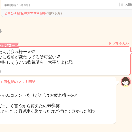
お気
最終更新：5月20日
ピヨひ👦🏻🐤🩵のママ👩🏻🩷
(3歳2ヶ月)
ト
ドラちゃん♡
たんお疲れ様ー☺️🩷
ひに名前が変わってる😚可愛い💕
美味しそうだね😋気晴らし大事だよね🥰
日
🏻🐤🩵のママ👩🏻🩷
ゃんコメントありがとう❣️お疲れ様～☕𓈒𓏸︎︎︎︎
ヨよく言うから変えたのꉂꉂ🤭‎笑
しかったよ😋✌️凄く暑かったけど行けて良かった🙌✨
日