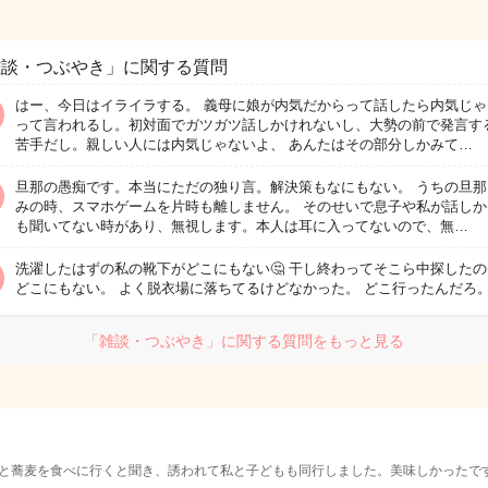
雑談・つぶやき」に関する質問
はー、今日はイライラする。 義母に娘が内気だからって話したら内気じゃ
って言われるし。初対面でガツガツ話しかけれないし、大勢の前で発言す
苦手だし。親しい人には内気じゃないよ、 あんたはその部分しかみて…
旦那の愚痴です。本当にただの独り言。解決策もなにもない。 うちの旦那
みの時、スマホゲームを片時も離しません。 そのせいで息子や私が話しか
も聞いてない時があり、無視します。本人は耳に入ってないので、無…
洗濯したはずの私の靴下がどこにもない🤔 干し終わってそこら中探した
どこにもない。 よく脱衣場に落ちてるけどなかった。 どこ行ったんだろ
「雑談・つぶやき」に関する質問をもっと見る
と蕎麦を食べに行くと聞き、誘われて私と子どもも同行しました。美味しかったで