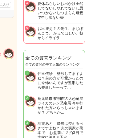
4
夏休みらしいお出かけ全然
に入り
してないしやれてないし思
いつかないしつまらん母親
で申し訳ない😂
5
お出迎え？の先生、まじぽ
んこつ。 かえてほしい。朝
からイライラ
全ての質問ランキング
全ての質問の中で人気のランキング
1
仲里依紗 整形してますよ
ね？前の方が可愛かったの
に今怖いんですが整形した
ら整形したーって…
2
鹿児島市 黎明館の大恐竜展
ライカのシン恐竜展 今年行
かれた方いらっしゃいます
か？ どちらか…
3
地震あと 帰省は控えるべ
きですよね？ 夫の実家が熊
本で お盆前に２泊3日で
実家に泊まる予定…