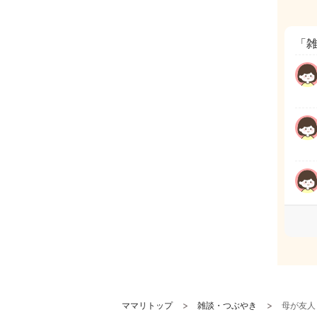
「
ママリトップ
雑談・つぶやき
母が友人