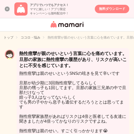
アプリでいつでもアクセス！
無料ダウンロード
ママに嬉しい！アプリ限定
キャンペーンも随時配信中！
女性専用匿名QA
アプリ・情報サ
トップ
ココロ・悩み
熱性痙攣が親のせいという言葉に心を痛めています。旦那
イト
熱性痙攣が親のせいという言葉に心を痛めています。
旦那の家族に熱性痙攣の履歴があり、リスクが高いこ
とに不安を感じています。
熱性痙攣は親のせいというSNSの呟きを見て辛いです
旦那が幼少期に3回熱性痙攣してるらしく
旦那の甥っ子も1回してます。旦那の家族三兄弟の中で旦
那だけなって
姪っ子3人はなってないらしく
でも男の子やから息子も遺伝するだろうととは思ってま
す
熱性痙攣家族歴があればリスクは4倍と医者してる友達に
聞きましたが4倍ってかなりのリスクですよね。
熱性痙攣は親のせい。すごく引っかかります😭