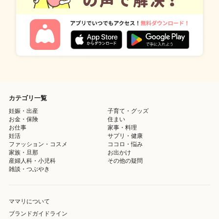
カテゴリ一覧
妊娠・出産
子育て・グッズ
お金・保険
住まい
お仕事
家事・料理
妊活
サプリ・健康
ファッション・コスメ
ココロ・悩み
家族・旦那
お出かけ
産婦人科・小児科
その他の疑問
雑談・つぶやき
ママリについて
ブランドガイドライン