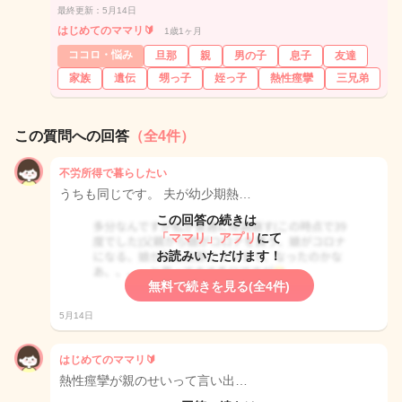
最終更新：5月14日
はじめてのママリ🔰
1歳1ヶ月
ココロ・悩み
旦那
親
男の子
息子
友達
家族
遺伝
甥っ子
姪っ子
熱性痙攣
三兄弟
この質問への回答
（全4件）
不労所得で暮らしたい
うちも同じです。 夫が幼少期熱…
この回答の続きは
「ママリ」アプリ
にて
お読みいただけます！
無料で続きを見る(全4件)
5月14日
はじめてのママリ🔰
熱性痙攣が親のせいって言い出…