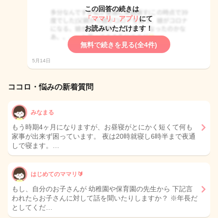
この回答の続きは
「ママリ」アプリ
にて
お読みいただけます！
無料で続きを見る(全4件)
5月14日
ココロ・悩みの新着質問
みなまる
もう時期4ヶ月になりますが、お昼寝がとにかく短くて何も
家事が出来ず困っています。 夜は20時就寝し6時半まで夜通
しで寝ます。…
はじめてのママリ🔰
もし、自分のお子さんが 幼稚園や保育園の先生から 下記言
われたらお子さんに対して話を聞いたりしますか？ ※年長だ
としてくだ…