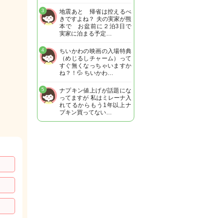
3
地震あと 帰省は控えるべ
きですよね？ 夫の実家が熊
本で お盆前に２泊3日で
実家に泊まる予定…
4
ちいかわの映画の入場特典
（めじるしチャーム）って
すぐ無くなっちゃいますか
ね？！💦 ちいかわ…
5
ナプキン値上げが話題にな
ってますが 私はミレーナ入
れてるからもう1年以上ナ
プキン買ってない…