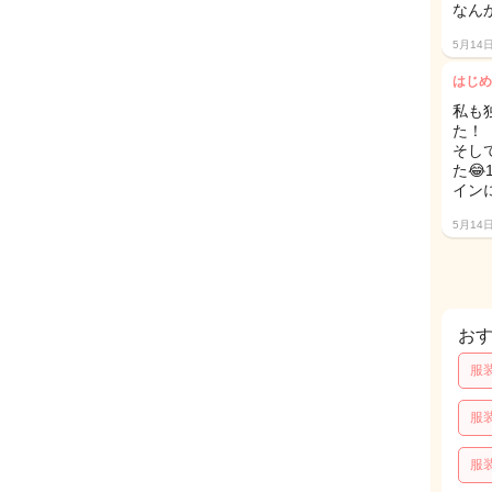
なん
5月14
はじめ
私も
た！
そし
た
イン
5月14
お
服
服
服