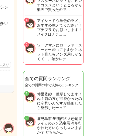
マスターパレットを、ピン
ナコスメというところから
シン
楽天で買ったので…
4
アイシャドウ単色のラメ、
多い
おすすめ教えてください！
プチプラでお願いします！
メイクはナチュ…
5
ワークマンにローファース
ニーカー置いてますか？ ネ
ット見たらメンズ用しかな
くて…。確かレデ…
に入り
全ての質問ランキング
全ての質問の中で人気のランキング
1
仲里依紗 整形してますよ
ね？前の方が可愛かったの
に今怖いんですが整形した
ら整形したーって…
2
鹿児島市 黎明館の大恐竜展
ライカのシン恐竜展 今年行
かれた方いらっしゃいます
か？ どちらか…