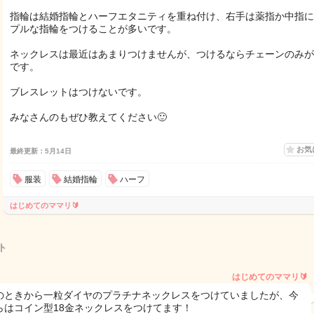
指輪は結婚指輪とハーフエタニティを重ね付け、右手は薬指か中指に
プルな指輪をつけることが多いです。
ネックレスは最近はあまりつけませんが、つけるならチェーンのみが
です。
ブレスレットはつけないです。
みなさんのもぜひ教えてください🙂
お気
最終更新：5月14日
服装
結婚指輪
ハーフ
はじめてのママリ🔰
ト
はじめてのママリ🔰
のときから一粒ダイヤのプラチナネックレスをつけていましたが、今
らはコイン型18金ネックレスをつけてます！