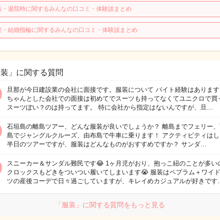
装・退院時に関するみんなの口コミ・体験談まとめ
産・結婚指輪に関するみんなの口コミ・体験談まとめ
服装」に関する質問
旦那が今日建設業の会社に面接です。服装について バイト経験はあります
ちゃんとした会社での面接は初めてでスーツも持ってなくてユニクロで買
スーツぽい？のは持ってます。 特に会社から指定はないんですが、旦…
石垣島の離島ツアー、どんな服装が良いでしょうか？ 離島までフェリー、
島でジャングルクルーズ、由布島で牛車に乗ります！ アクティビティはし
半日のツアーですが、服装はどんなものがおすすめですか？ サンダ…
スニーカー＆サンダル難民です😂 1ヶ月児がおり、抱っこ紐のことが多い
クロックスもどきをついつい履いてしまいます😭 服装はペプラム＋ワイ
ツの産後コーデで日々過ごしていますが、キレイめカジュアルが好きです
「服装」に関する質問をもっと見る