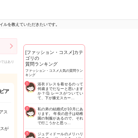
イルを教えていただきたいです。
[ファッション・コスメ]カテ
ゴリの
のではあり
質問ランキング
ファッション・コスメ人気の質問ラン
キング
1
浴衣ドレスを着せるのって
何歳までだなーと思います
ピア
か？🤔 レースがついてい
て、下が膝丈スカー…
2
私の弟の結婚式が10月にあ
アス
ります。 年長の息子は幼稚
園の制服があるので、それ
で行こうかと思っ…
スが
3
ジュディドールのメリハリ