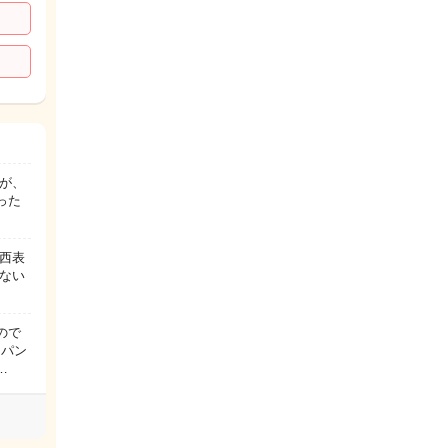
が、
った
西表
ない
ので
ドパン
…