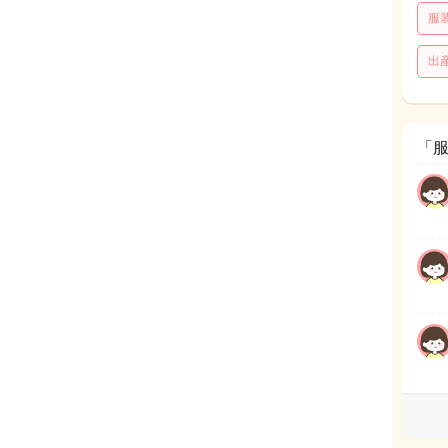
服
出
「