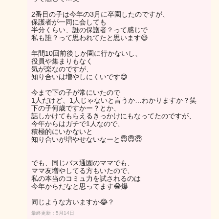
2番目の子は今年の3月に卒園したのですが、
保護者が一同に会しても
半分くらい、誰の保護者？って感じで…
私も誰？って思われてたと思います😅
年間10回前後しか園に行かないし、
役員や集まりもなく
気が楽なのですが、
知り合いは増やしにくいです😅
今まで下の子が常にいたので
1人だけど、1人じゃないと言うか…わかりますか？笑
下の子何歳ですかー？とか、
話しかけてもらえるきっかけにもなってたのですが、
今年からはガチで1人なので、
積極的にいかないと
知り合いが増やせないなーと😇😇😇
でも、同じバス通園のママでも、
ママ友増やしてる方もいたので、
私の本当のコミュ力を試されるのは
今年からだなと思ってます😂爆
同じような方いますか😂？
最終更新：5月14日