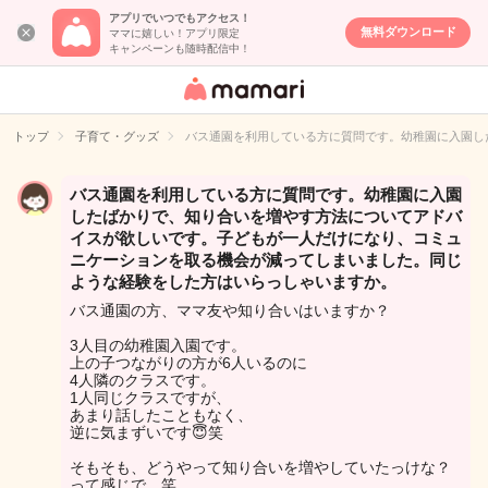
アプリでいつでもアクセス！
無料ダウンロード
ママに嬉しい！アプリ限定
キャンペーンも随時配信中！
女性専用匿名QA
アプリ・情報サ
トップ
子育て・グッズ
バス通園を利用している方に質問です。幼稚園に入園し
イト
バス通園を利用している方に質問です。幼稚園に入園
したばかりで、知り合いを増やす方法についてアドバ
イスが欲しいです。子どもが一人だけになり、コミュ
ニケーションを取る機会が減ってしまいました。同じ
ような経験をした方はいらっしゃいますか。
バス通園の方、ママ友や知り合いはいますか？
3人目の幼稚園入園です。
上の子つながりの方が6人いるのに
4人隣のクラスです。
1人同じクラスですが、
あまり話したこともなく、
逆に気まずいです😇笑
そもそも、どうやって知り合いを増やしていたっけな？
って感じで…笑