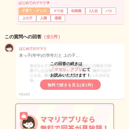
はじめてのママリ🔰
子育て・グッズ
ママ友
幼稚園
3人目
バス
上の子
入園
通園
この質問への回答
（全1件）
はじめてのママリ
末っ子(年中)の学年だと 上の子…
この回答の続きは
「ママリ」アプリ
にて
お読みいただけます！
無料で続きを見る(全1件)
5月14日