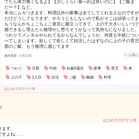
てたら体力無くなるよ】【少しくらい食べれば良いのに】【ご飯ま
だ〜？】など。
本当にムカつきます。料理以外の家事は全てしてくれる人なのですが
だけどうしてもできず、やろうともしないので私がそこは頑張ってま
もうなんかちょこちょこ発言に腹立ってきて、上の子大きいしいつで
婚できるし増えたら無理やし堕ろそうかなって気持ちになりました。
つわりでメンタルやられてるからなんでしょうか。何度も中絶につい
べてしまいます。欲しくて欲しくて妊活したはずなのに上の子の育児
那のご飯、もう無理に感じてます
お気
最終更新：5月13日
つわり
旦那
中絶
妊娠8週目
家事
育児
体
上の子
2人目
妊活
ご飯
離婚
料理
はじめてのママリ🔰
ト
はじめてのママリ🔰
ります。
ですよね……