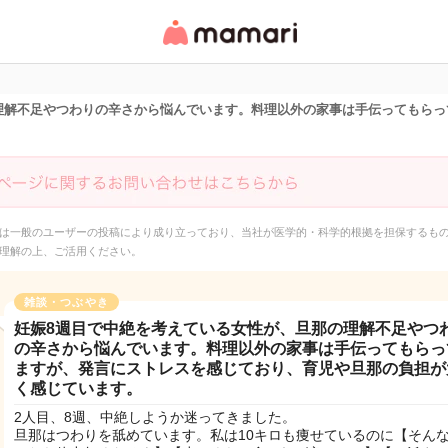
女性専用匿名QAアプ
リ・情報サイト
理解不足やつわりの辛さから悩んでいます。料理以外の家事は手伝ってもらっ
は一般のユーザーの投稿により成り立っており、当社が医学的・科学的根拠を担保するも
理解の上、ご活用ください。
雑談・つぶやき
妊娠8週目で中絶を考えている女性が、旦那の理解不足やつ
の辛さから悩んでいます。料理以外の家事は手伝ってもらっ
ますが、発言にストレスを感じており、育児や旦那の負担が
く感じています。
2人目、8週、中絶しようか迷ってきました。
旦那はつわりを舐めています。私は10キロも痩せているのに【そん