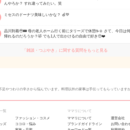
んやろか？ すれ違ってみたい。笑
ミセスのドーナツ美味しいかな？ 🍏💚
品川到着🥹🚃 母の老人ホーム行く前にタリーズで休憩☕☺️ さて、今日は
帰れるのだろうか？🤣 でも1人で出かけるの自由で好き🥺❤️
「雑談・つぶやき」に関する質問をもっと見る
不足やつわりの辛さから悩んでいます。料理以外の家事は手伝ってもらっています
一覧
ママリについて
ファッション・コスメ
ママリについて
運営会社
ッズ
ココロ・悩み
ブランドガイドライン
お問い合わ
家族・旦那
キーワード一覧
利用規約