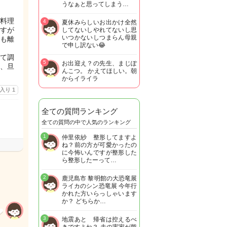
うなぁと思ってしまう…
料理
4
夏休みらしいお出かけ全然
すが
してないしやれてないし思
いつかないしつまらん母親
も離
で申し訳ない😂
て調
5
お出迎え？の先生、まじぽ
、旦
んこつ。 かえてほしい。朝
からイライラ
に入り
1
全ての質問ランキング
全ての質問の中で人気のランキング
1
仲里依紗 整形してますよ
ね？前の方が可愛かったの
に今怖いんですが整形した
ら整形したーって…
2
鹿児島市 黎明館の大恐竜展
ライカのシン恐竜展 今年行
かれた方いらっしゃいます
か？ どちらか…
3
地震あと 帰省は控えるべ