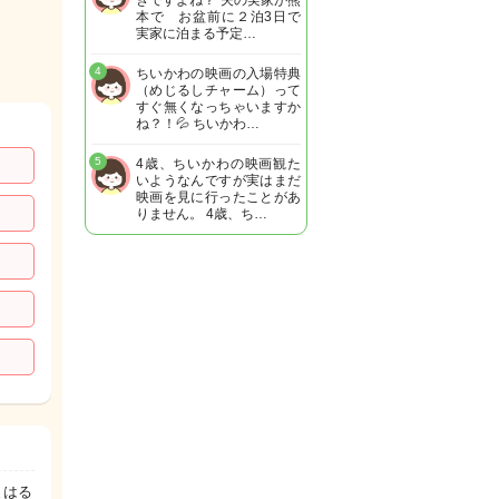
きですよね？ 夫の実家が熊
本で お盆前に２泊3日で
実家に泊まる予定…
4
ちいかわの映画の入場特典
（めじるしチャーム）って
すぐ無くなっちゃいますか
ね？！💦 ちいかわ…
5
4歳、ちいかわの映画観た
いようなんですが実はまだ
映画を見に行ったことがあ
りません。 4歳、ち…
まはる