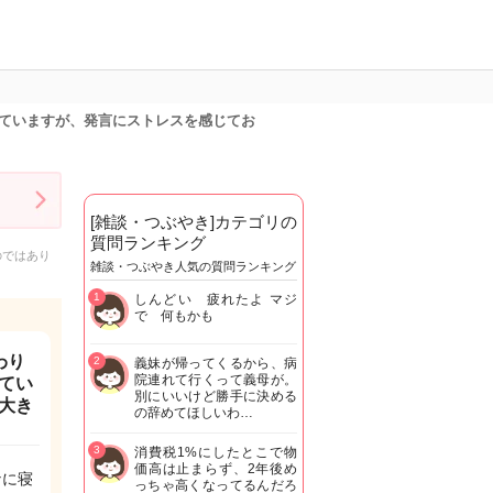
ていますが、発言にストレスを感じてお
[雑談・つぶやき]カテゴリの
質問ランキング
のではあり
雑談・つぶやき人気の質問ランキング
1
しんどい 疲れたよ マジ
で 何もかも
わり
2
義妹が帰ってくるから、病
院連れて行くって義母が。
てい
別にいいけど勝手に決める
大き
の辞めてほしいわ…
3
消費税1%にしたとこで物
価高は止まらず、2年後め
なに寝
っちゃ高くなってるんだろ