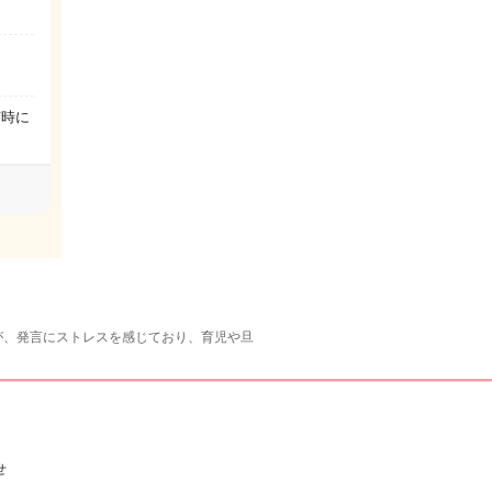
何時に
が、発言にストレスを感じており、育児や旦
せ