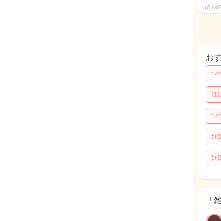
5月13
お
つ
妊
つ
妊
妊
「