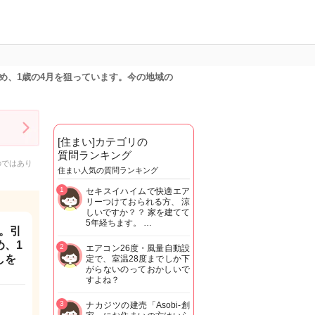
め、1歳の4月を狙っています。今の地域の
[住まい]カテゴリの
質問ランキング
のではあり
住まい人気の質問ランキング
1
セキスイハイムで快適エア
リーつけておられる方、 涼
しいですか？？ 家を建てて
5年経ちます。 …
。引
め、1
2
エアコン26度・風量自動設
しを
定で、室温28度までしか下
がらないのっておかしいで
。
すよね？
3
ナカジツの建売「Asobi-創