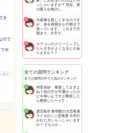
家」にお住まいの方はいら
っしゃいますか？ 現在、家
の購入を検討し…
でき
4
冷蔵庫を新しくするのです
が、扉を両開きか片開きで
迷っています。 これまで片
開きで、片手で…
なので
5
エアコンのクリーニングし
たらききがよくなるとかあ
まで今
りますか？？
全ての質問ランキング
に入り
全ての質問の中で人気のランキング
1
仲里依紗 整形してますよ
ね？前の方が可愛かったの
に今怖いんですが整形した
ら整形したーって…
2
鹿児島市 黎明館の大恐竜展
ライカのシン恐竜展 今年行
かれた方いらっしゃいます
か？ どちらか…