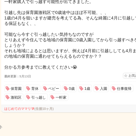
一軒家購入で引っ越す可能性が出てきました。
引越し先は保育園激戦区で0歳途中はほぼ不可能、、、
1歳の4月を狙いますが建売を考えてる為、そんな綺麗に4月に引越し
る保証もなく、、
可能なら今すぐ引っ越したい気持ちなのですが
とりあえず今住んでる地域の保育園に0歳入園してから引っ越すべき
しょうか？
それも地域によるとは思いますが、例えば4月前に引越ししても4月
の地域の保育園に通わせてもらえるものですか？？
分かる方参考までに教えてください😭
お気
最終更新：5月13日
保育園
育休
ベビー
0歳
1歳
入園
仕事復帰
激戦区
引っ越し
一軒家
はじめてのママリ🔰
(生後10ヶ月)
ト