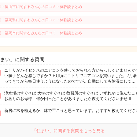
園・岡山市に関するみんなの口コミ・体験談まとめ
園・福岡県に関するみんなの口コミ・体験談まとめ
園・福岡市に関するみんなの口コミ・体験談まとめ
住まい」に関する質問
ニトリかハイセンスのエアコンを使っておられる方いらっしゃいませんか
い勝手どんな感じですか？ 6月頃にニトリでエアコンを買いました。7月
ってきてから毎日使うようになったのですが…自動にしても除湿にして…
浄水場のすぐそば 大学のすぐそば 教習所のすぐそば いずれかに住んだこ
おありのお母様、何か困ったことがありましたら教えてくださいませ🙇‍♀️
新居に木を植えるか、鉢で置こうと思っています。おすすめ教えてくださ
「住まい」に関する質問をもっと見る