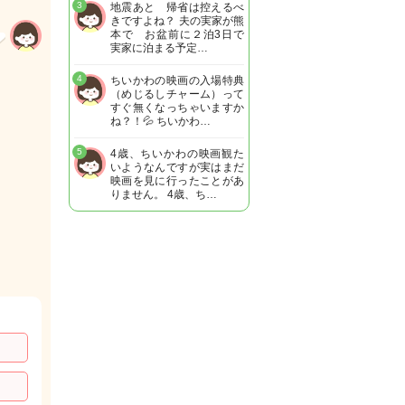
3
地震あと 帰省は控えるべ
きですよね？ 夫の実家が熊
本で お盆前に２泊3日で
実家に泊まる予定…
4
ちいかわの映画の入場特典
（めじるしチャーム）って
すぐ無くなっちゃいますか
ね？！💦 ちいかわ…
5
4歳、ちいかわの映画観た
いようなんですが実はまだ
映画を見に行ったことがあ
りません。 4歳、ち…