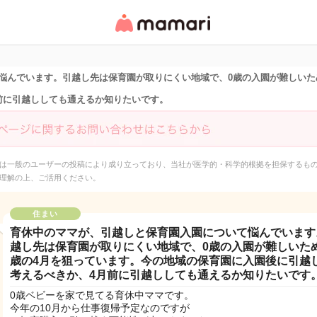
女性専用匿名QAアプ
リ・情報サイト
悩んでいます。引越し先は保育園が取りにくい地域で、0歳の入園が難しいた
前に引越ししても通えるか知りたいです。
は一般のユーザーの投稿により成り立っており、当社が医学的・科学的根拠を担保するも
理解の上、ご活用ください。
住まい
育休中のママが、引越しと保育園入園について悩んでいます
越し先は保育園が取りにくい地域で、0歳の入園が難しいた
歳の4月を狙っています。今の地域の保育園に入園後に引越
考えるべきか、4月前に引越ししても通えるか知りたいです
0歳ベビーを家で見てる育休中ママです。
今年の10月から仕事復帰予定なのですが