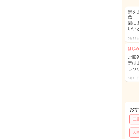
県を
😊
園に
いい
5月13
はじめ
ご回
県は
しっ
5月13
お
三
入