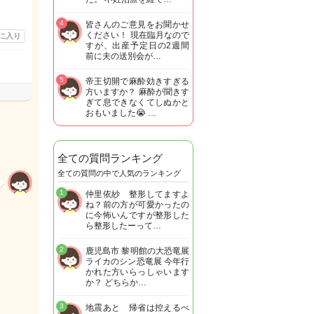
4
皆さんのご意見をお聞かせ
ください！ 現在臨月なので
に入り
すが、出産予定日の2週間
前に夫の送別会が…
5
帝王切開で麻酔効きすぎる
方いますか？ 麻酔が聞きす
ぎて息できなくてしぬかと
おもいました😭 …
全ての質問ランキング
全ての質問の中で人気のランキング
1
仲里依紗 整形してますよ
ね？前の方が可愛かったの
に今怖いんですが整形した
ら整形したーって…
2
鹿児島市 黎明館の大恐竜展
ライカのシン恐竜展 今年行
かれた方いらっしゃいます
か？ どちらか…
3
地震あと 帰省は控えるべ