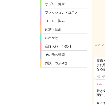
サプリ・健康
ファッション・コスメ
ココロ・悩み
家族・旦那
お出かけ
コメン
産婦人科・小児科
その他の疑問
腹痛
雑談・つぶやき
まだ
なる
5月13
R🥀
吐き
変わ
そう