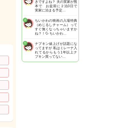
きですよね？ 夫の実家が熊
本で お盆前に２泊3日で
実家に泊まる予定…
4
ちいかわの映画の入場特典
（めじるしチャーム）って
すぐ無くなっちゃいますか
ね？！💦 ちいかわ…
5
ナプキン値上げが話題にな
ってますが 私はミレーナ入
れてるからもう1年以上ナ
プキン買ってない…