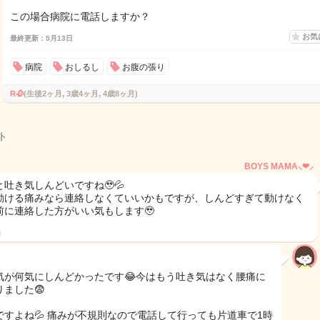
この場合病院に電話しますか？
お気
最終更新：5月13日
病院
おしるし
お腹の張り
R🥀
(生後2ヶ月, 3歳4ヶ月, 4歳8ヶ月)
ト
BOYS MAMA⸜❤︎⸝‍
と吐き気しんどいですね🥹💦
動ける痛みなら連絡しなくていいかもですが、しんどすぎて動けなく
前に連絡した方がいい気もします🥹
日
気が何気にしんどかったです😂今はもう吐き気はなく腰痛に
りました😨
ですよね💦 痛みが不規則なので電話して行っても片道車で1時