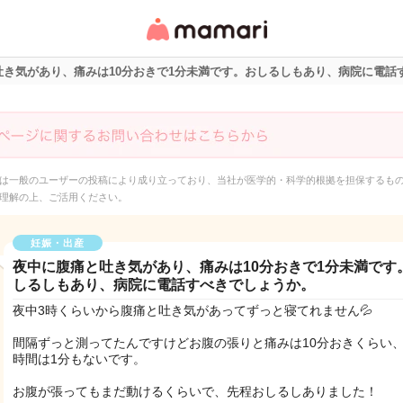
女性専用匿名QAアプ
リ・情報サイト
吐き気があり、痛みは10分おきで1分未満です。おしるしもあり、病院に電話
は一般のユーザーの投稿により成り立っており、当社が医学的・科学的根拠を担保するも
理解の上、ご活用ください。
妊娠・出産
夜中に腹痛と吐き気があり、痛みは10分おきで1分未満です
しるしもあり、病院に電話すべきでしょうか。
夜中3時くらいから腹痛と吐き気があってずっと寝てれません💦
間隔ずっと測ってたんですけどお腹の張りと痛みは10分おきくらい
時間は1分もないです。
お腹が張ってもまだ動けるくらいで、先程おしるしありました！