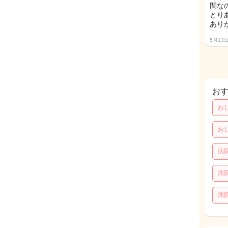
間な
とり
あり
5月13
お
お
お
病
病
病