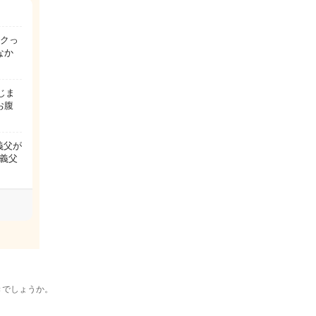
ンクっ
なか
じま
お腹
義父が
義父
きでしょうか。