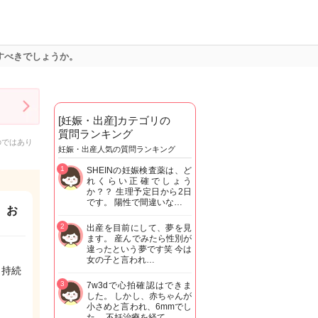
すべきでしょうか。
[妊娠・出産]カテゴリの
質問ランキング
のではあり
妊娠・出産人気の質問ランキング
1
SHEINの妊娠検査薬は、ど
れくらい正確でしょう
か？？ 生理予定日から2日
です。 陽性で間違いな…
。お
2
出産を目前にして、夢を見
ます。 産んでみたら性別が
違ったという夢です笑 今は
女の子と言われ…
、持続
3
7w3dで心拍確認はできま
した。 しかし、赤ちゃんが
小さめと言われ、6mmでし
た。 不妊治療を経て…