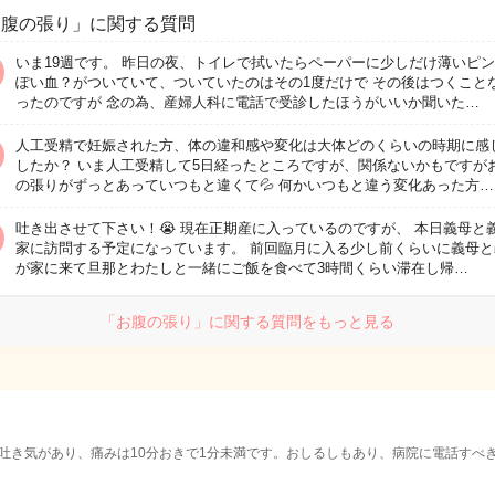
お腹の張り」に関する質問
いま19週です。 昨日の夜、トイレで拭いたらペーパーに少しだけ薄いピ
ぽい血？がついていて、ついていたのはその1度だけで その後はつくこと
ったのですが 念の為、産婦人科に電話で受診したほうがいいか聞いた…
人工受精で妊娠された方、体の違和感や変化は大体どのくらいの時期に感
したか？ いま人工受精して5日経ったところですが、関係ないかもですが
の張りがずっとあっていつもと違くて💦 何かいつもと違う変化あった方…
吐き出させて下さい！😭 現在正期産に入っているのですが、 本日義母と
家に訪問する予定になっています。 前回臨月に入る少し前くらいに義母と
が家に来て旦那とわたしと一緒にご飯を食べて3時間くらい滞在し帰…
「お腹の張り」に関する質問をもっと見る
吐き気があり、痛みは10分おきで1分未満です。おしるしもあり、病院に電話すべ