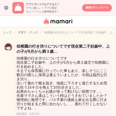
アプリでいつでもアクセス！
無料ダウンロード
ママに嬉しい！アプリ限定
キャンペーンも随時配信中！
女性専用匿名QA
アプリ・情報サ
トップ
子育て・グッズ
幼稚園の行き渋りについてです現在第二子妊娠中、上…
イト
幼稚園の行き渋りについてです現在第二子妊娠中、上
の子が5月から満３歳…
幼稚園の行き渋りについてです
現在第二子妊娠中、上の子が5月から満３歳児で幼稚園に
行き始めました。
今までも保育園に行っていた事もあり、楽しそうにここ
数日の慣らし保育は通えていましたが、今朝は猛烈な行
き渋り。
泣いて暴れて靴を脱ぎ、地面に下ろすと逃亡するため荒
れ狂う15キロを抱えて10分歩きました。
結果めちゃくちゃお腹が張って動けない状態です…。
先輩ママさん達はこういう時はどうされていましたか？
物理的に無理です。バス不要の連絡も家を出る際に行き
渋りが始まると間に合わないし、、連れて行くしかない
ですよね、、
最終更新：5月12日