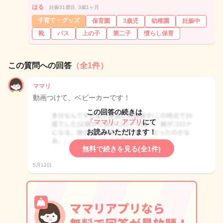
はる
妊娠31週目, 3歳1ヶ月
子育て・グッズ
保育園
3歳児
幼稚園
妊娠中
靴
バス
上の子
第二子
慣らし保育
この質問への回答
（全1件）
ママリ
動画つけて、ベビーカーです！
この回答の続きは
「ママリ」アプリ
にて
お読みいただけます！
無料で続きを見る(全1件)
5月12日