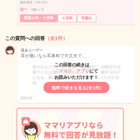
最終更新：5月13日
ほー
3歳1ヶ月
産婦人科・小児科
小児科
耳垂れ
この質問への回答
（全1件）
退会ユーザー
耳が痛いなら耳鼻科で大丈夫で…
この回答の続きは
「ママリ」アプリ
にて
お読みいただけます！
無料で続きを見る(全1件)
5月12日