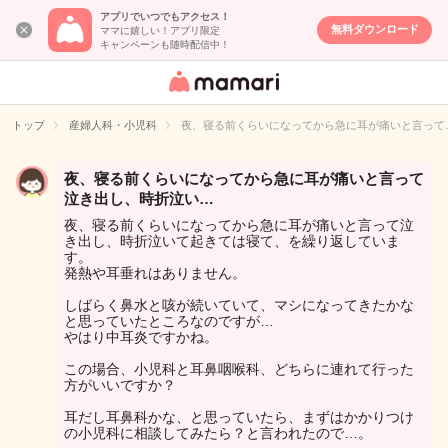
アプリでいつでもアクセス！
無料ダウンロード
ママに嬉しい！アプリ限定
キャンペーンも随時配信中！
女性専用匿名QA
アプリ・情報サ
トップ
産婦人科・小児科
夜、寝る前くらいになってから急に耳が痛いと言って
イト
夜、寝る前くらいになってから急に耳が痛いと言って
泣き出し、時折泣い…
夜、寝る前くらいになってから急に耳が痛いと言って泣
き出し、時折泣いて起きては寝て、を繰り返していま
す。
発熱や耳垂れはありません。
しばらく鼻水と咳が続いていて、マシになってきたかな
と思っていたところなのですが…
やはり中耳炎ですかね。
この場合、小児科と耳鼻咽喉科、どちらに連れて行った
方がいいですか？
耳だし耳鼻科かな、と思っていたら、まずはかかりつけ
の小児科に相談してみたら？と言われたので…。