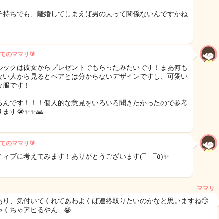
子持ちでも、離婚してしまえば男の人って関係ないんですかね
日
てのママリ🔰
ルックは彼女からプレゼントでもらったみたいです！まあ何も
ない人から見るとペアとは分からないデザインですし、可愛い
な服です！
ろんです！！！個人的な意見をいろいろ聞きたかったので参考
ます😭✨️✨️🙏
日
てのママリ🔰
ポジティブに考えてみます！ありがとうございます(¯―¯٥)✨️
日
ママリ
あり、気付いてくれてあわよくば連絡取りたいのかなと思いますね🙄
くちゃアピるやん...😭