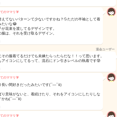
日
てのママリ🔰
考えてないパターンて少ないですかね？💦ただの半袖として着
みたいな😂
子が花束を渡してるデザインです。
の服は、それを受け取るデザイン。
日
退会ユーザー
にその服着てるだけでも未練たらったらだな！！って思います。
もアイコンにしてるって、流石にドン引きレベルの執着です😰
日
てのママリ🔰
かなり長い間好きだったみたいです(¯―¯٥)
ぱり意味がないと、着続けたり、それをアイコンにしたりしな
いですかね(¯―¯٥)
日
てのママリ🔰