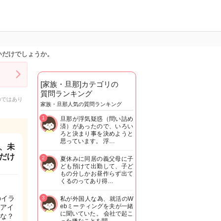
いだけでしょうか。
[家族・旦那]カテゴリの
質問ランキング
のではあり
家族・旦那人気の質問ランキング
1
旦那が浮気疑惑（問い詰め
済）があったので、いろい
ろと決まり事を決めようと
思っています。 浮…
、未
だけ
2
夏休みに同居の義父母に子
ども預けて出勤して、子ど
もの分しかお昼作らず出て
くるのってあり得…
のイラ
3
私が外国人な為、就活のW
ebミーティングを夫が一緒
アイ
に聞いていた。 会社で起こ
な？