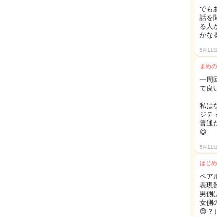
でも
話を
る人
かなる
5月11
まめの
一周
て良
私は
ジテ
普通
😆
5月11
はじめ
ペア
表現
男側
女側
😓？