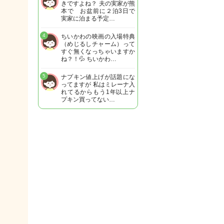
きですよね？ 夫の実家が熊
本で お盆前に２泊3日で
実家に泊まる予定…
4
ちいかわの映画の入場特典
（めじるしチャーム）って
すぐ無くなっちゃいますか
ね？！💦 ちいかわ…
5
ナプキン値上げが話題にな
ってますが 私はミレーナ入
れてるからもう1年以上ナ
プキン買ってない…