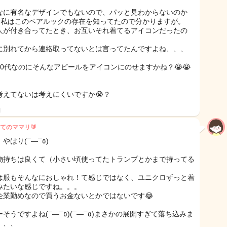
なに有名なデザインでもないので、パッと見わからないのか
😓私はこのペアルックの存在を知ってたので分かりますが。
人が付き合ってたとき、お互いそれ着てるアイコンだったの
に別れてから連絡取ってないとは言ってたんですよね、、、
30代なのにそんなアピールをアイコンにのせますかね？😭😭
考えてないは考えにくいですか😭？
日
てのママリ🔰
あー。やはり(¯―¯٥)
物持ちは良くて（小さい頃使ってたトランプとかまで持ってる
は服もそんなにおしゃれ！て感じではなく、ユニクロずっと着
みたいな感じですね。。。
企業勤めなので買うお金ないとかではないです😂
よね(¯―¯٥)(¯―¯٥)まさかの展開すぎて落ち込みま
、、、