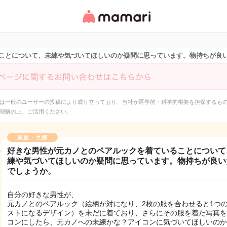
女性専用匿名QAアプ
リ・情報サイト
ことについて、未練や気づいてほしいのか疑問に思っています。物持ちが良
は一般のユーザーの投稿により成り立っており、当社が医学的・科学的根拠を担保するも
理解の上、ご活用ください。
家族・旦那
好きな男性が元カノとのペアルックを着ていることについて
練や気づいてほしいのか疑問に思っています。物持ちが良い
でしょうか。
自分の好きな男性が、
元カノとのペアルック（絵柄が対になり、2枚の服を合わせると1つ
ストになるデザイン）を未だに着ており、さらにその服を着た写真を
コンにしたら、元カノへの未練かな？アイコンに気づいてほしいのか