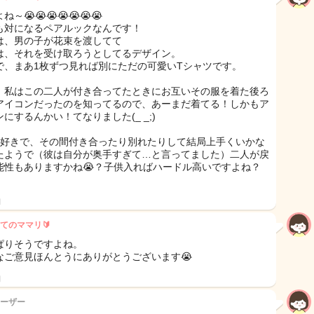
ね～😭😭😭😭😭😭😭
も対になるペアルックなんです！
は、男の子が花束を渡してて
は、それを受け取ろうとしてるデザイン。
で、まあ1枚ずつ見れば別にただの可愛いTシャツです。
、私はこの二人が付き合ってたときにお互いその服を着た後ろ
アイコンだったのを知ってるので、あーまだ着てる！しかもア
にするんかい！てなりました(_ _;)
間好きで、その間付き合ったり別れたりして結局上手くいかな
たようで（彼は自分が奥手すぎて…と言ってました）二人が戻
能性もありますかね😭？子供入ればハードル高いですよね？
日
てのママリ🔰
ぱりそうですよね。
なご意見ほんとうにありがとうございます😭
日
ーザー