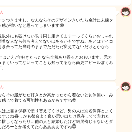
日
ん
ージつきますし、なんならそのデザインきいたら余計に未練タ
ラ感が強いなと思ってしまいます😭
服以外にも破けない限り同じ服きてますーってくらいおしゃれ
頓着な人なら何も考えてないはあるかもですね。あとはアイコ
付き合ってた当時のままでただただ変えてないだけとかなら…
代とはいえ7年好きだったなら全然あり得るとおもいます。元カ
うまくいってないってことも知ってるなら尚更アピールぽくみ
す。
日
ん
ならその服がただ好きとか高かったから着ないと勿体無い！み
な感じで着てる可能性もあるかもですね🤔
人は上書き保存で塗り替えてくけど、男の人は別名保存とよく
ますよね😂しかも都合よく良い思い出だけ保存してて別れた
に惜しくなったり…他の人と結婚したけど結局俺じゃないとダ
んだろーとか考えてたらああああですね😇