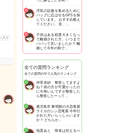
った嫌なことを聞…
4
浮気の証拠を集めるために
バッグに忍ばせるGPSを探
しています。 おすすめ教え
てください。 音、…
5
子供はある程度大きくなっ
に入り
て離婚された方、いつまで
パパって言いましたか？ 離
婚して今年の秋で…
全ての質問ランキング
全ての質問の中で人気のランキング
1
仲里依紗 整形してますよ
ね？前の方が可愛かったの
に今怖いんですが整形した
ら整形したーって…
2
鹿児島市 黎明館の大恐竜展
ライカのシン恐竜展 今年行
かれた方いらっしゃいます
か？ どちらか…
3
地震あと 帰省は控えるべ