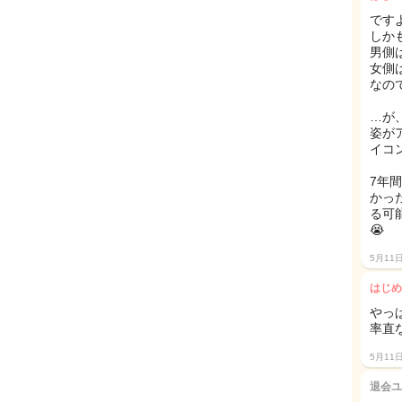
ですよ
しか
男側
女側
なの
…が
姿が
イコン
7年
かっ
る可
😭
5月11
はじめ
やっ
率直
5月11
退会ユ