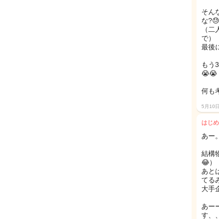
そん
な?
（二
で）
最後
もう
😭😭
何も
5月10
はじめ
結構
😂）
あと
てる
大手
あーーそうです
す、