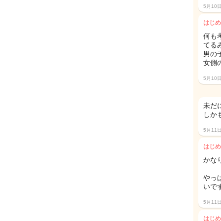
5月10
はじめ
何も
てる
男の
女側
5月10
未だ
しか
5月11
はじめ
やっ
5月11
はじめ