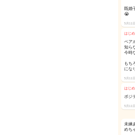
既婚
😭
5月11
はじめ
ペア
知ら
今時
もち
になり
5月11
はじめ
5月11
未練
めちゃ