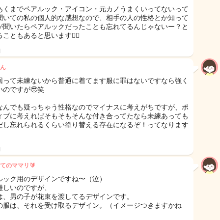
あくまでペアルック・アイコン・元カノうまくいってないって
聞いての私の個人的な感想なので、相手の人の性格とか知って
が聞いたらペアルックだったことも忘れてるんじゃないー？と
こともあると思います🙇‍♀️
日
ん
回って未練ないから普通に着てます服に罪はないですなら強く
いのですが🥹笑
なんでも疑っちゃう性格なのでマイナスに考えがちですが、ポ
ィブに考えればそもそもそんな付き合ってたなら未練あっても
だし忘れられるくらい塗り替える存在になるぞ！ってなります
日
てのママリ🔰
ルック用のデザインですね〜（泣）
難しいのですが、
は、男の子が花束を渡してるデザインです。
の服は、それを受け取るデザイン。（イメージつきますかね
）