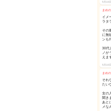
5月10
まめの
イメ
ラタ
その
に無
ンも
30
ノが
えま
5月10
まめの
それ
たい
女の
聞き
あと
メな