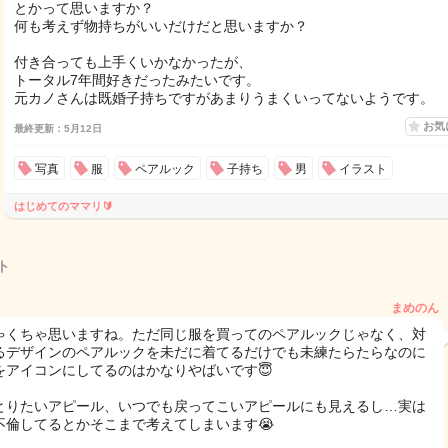
とかって思いますか？
何も考えず物持ちがいいだけだと思いますか？
付き合っても上手くいかなかったが、
トータル7年間好きだったみたいです。
元カノさんは既婚子持ちですがあまりうまくいってないようです。
お気
最終更新：5月12日
写真
服
ペアルック
子持ち
男
イラスト
はじめてのママリ🔰
ト
まめのん
ゃくちゃ思いますね。ただ同じ服を買ってのペアルックじゃなく、対
るデザインのペアルックを未だに着てるだけでも未練たらたらなのに
をアイコンにしてるのはかなりやばいです😇
とりたいアピール、いつでも戻ってこいアピールにも見えるし…実は
不倫してるとかそこまで考えてしまいます😭