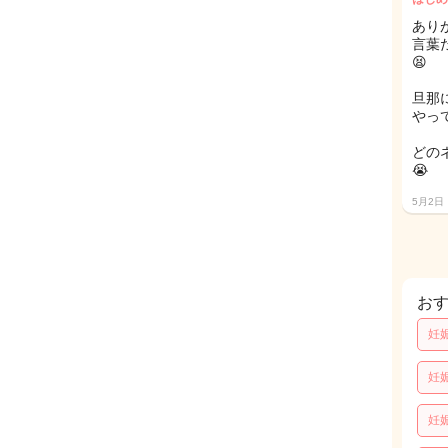
あり
言葉
😫
旦那
やっ
どの
😭
5月2日
お
妊
妊
妊