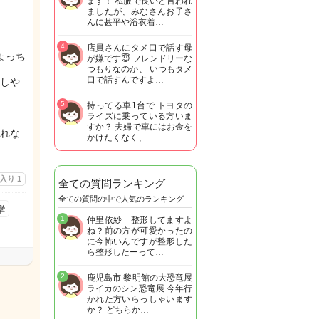
ます！ 私服で良いと言われ
ましたが、みなさんお子さ
んに甚平や浴衣着…
4
店員さんにタメ口で話す母
ょっち
が嫌です😇 フレンドリーな
つもりなのか、 いつもタメ
口で話すんですよ…
しや
5
持ってる車1台で トヨタの
ライズに乗っている方いま
すか？ 夫婦で車にはお金を
れな
かけたくなく、 …
に入り
1
全ての質問ランキング
全ての質問の中で人気のランキング
攣
1
仲里依紗 整形してますよ
ね？前の方が可愛かったの
に今怖いんですが整形した
ら整形したーって…
2
鹿児島市 黎明館の大恐竜展
ライカのシン恐竜展 今年行
かれた方いらっしゃいます
か？ どちらか…