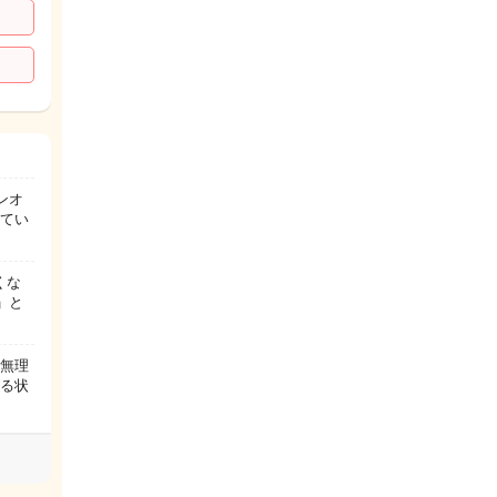
ンオ
見てい
くな
」と
り無理
てる状