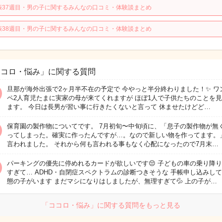
娠37週目・男の子に関するみんなの口コミ・体験談まとめ
娠38週目・男の子に関するみんなの口コミ・体験談まとめ
ココロ・悩み」に関する質問
旦那が海外出張で2ヶ月半不在の予定で 今やっと半分終わりました！✨ ワ
ペ2人育児たまに実家の母が来てくれますが ほぼ1人で子供たちのことを
ます。 今日は長男が習い事に行きたくないと言って 休ませたけどど…
保育園の製作物についてです。 7月初旬〜中旬頃に、「息子の製作物が無
ってしまった。確実に作ったんですが…。なので新しい物を作ってます。
言われました。 それから何も言われる事もなく心配になったので7月末…
パーキングの優先に停めれるカードが欲しいです😔 子どもの車の乗り降
すぎて… ADHD・自閉症スペクトラムの診断つきそうな 手帳申し込みし
態の子がいます まだマシになりはしましたが、無理すぎて💦 上の子が…
「ココロ・悩み」に関する質問をもっと見る