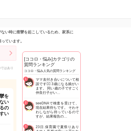
がない時に痙攣を起こしているため、家系に
願っています。
[ココロ・悩み]カテゴリの
質問ランキング
のではあり
ココロ・悩み人気の質問ランキング
1
ママ友付き合いについて相
談です🙇‍♂️ 3歳になる娘がい
ます。 同い歳の子ですごく
仲良行子がい…
攣を
ない
2
seeDNAで検査を受けて、
るの
現在結果待ちです。 そわそ
わしながら待っているので
すい
すが、結果報告の…
3
23日.保育園で夏祭りあり