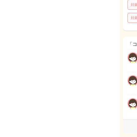
妊
妊
「