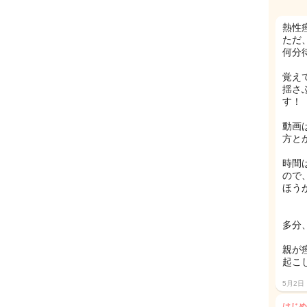
熱性
ただ
何分
覚え
揺さ
す！
動画
方と
時間
ので
ほう
多分
親が
起こ
5月2日
はじめ