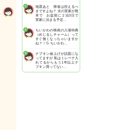
3
地震あと 帰省は控えるべ
きですよね？ 夫の実家が熊
本で お盆前に２泊3日で
実家に泊まる予定…
4
ちいかわの映画の入場特典
（めじるしチャーム）って
すぐ無くなっちゃいますか
ね？！💦 ちいかわ…
5
ナプキン値上げが話題にな
ってますが 私はミレーナ入
れてるからもう1年以上ナ
プキン買ってない…