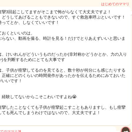
はじめてのママリ
痙攣3回起こしてますがそこまで怖がらなくて大丈夫ですよ！
、どうしてあげることもできないので、すぐ救急車呼ぶといいです！
待ってとか、しなくていいです！
ておくといいのは、
ぶらない、動画を撮る、時計を見る！だけでとりあえずいいと思いま
は、けいれんがどういうものだったか(非対称かどうかとか、力の入り
か)を判断するためにとても大事です
は、子供が痙攣してるのを見てると、数十秒が何分にも感じたりする
、正確にどのくらいの時間発作があったかを伝えるためにみておいた
がいいです！
、経験してないからこそこわいですよね😭
痙攣したことなくても子供が痙攣起こすこともありますし、もし痙攣
しても死んでしまうわけではないので、大丈夫ですよ！
てのママリ🔰