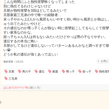
こんな時間にふと熱性痙攣怖くなってしまった
別に熱出てるわけじゃないけど
旦那が熱性痙攣を3回ほどしてるみたいで
旦那家庭三兄弟の中で唯一の経験者…
末っ子やから上2人から風邪もらいやすく幼い時から風邪とか熱はし
ゅう出てたみたいやけど…
その遺伝なのか甥っ子くんが熱ない時に痙攣起こしてるらしくて痙攣
すい家系なのかな。
姪っ子ちゃん3人は何もないみたいだけどやっぱ男の子なりやすい。
遺伝するの本当に怖い
旦那がしてるけど遺伝しないってパターンあるんかなと調べすぎて寝
い😭
どうか私の遺伝が強くあってほしい
お気
最終更新：5月2日
旦那
男の子
遺伝
家庭
甥っ子
姪っ子
熱性痙
三兄弟
はじめてのママリ🔰
(1歳1ヶ月)
ト