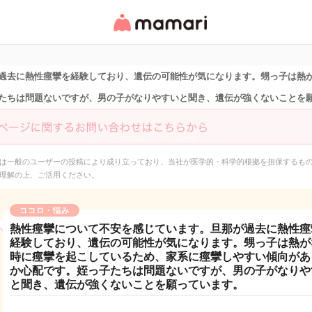
女性専用匿名QAアプ
リ・情報サイト
過去に熱性痙攣を経験しており、遺伝の可能性が気になります。甥っ子は熱
たちは問題ないですが、男の子がなりやすいと聞き、遺伝が強くないことを
は一般のユーザーの投稿により成り立っており、当社が医学的・科学的根拠を担保するも
理解の上、ご活用ください。
ココロ・悩み
熱性痙攣について不安を感じています。旦那が過去に熱性痙
経験しており、遺伝の可能性が気になります。甥っ子は熱が
時に痙攣を起こしているため、家系に痙攣しやすい傾向があ
か心配です。姪っ子たちは問題ないですが、男の子がなりや
と聞き、遺伝が強くないことを願っています。