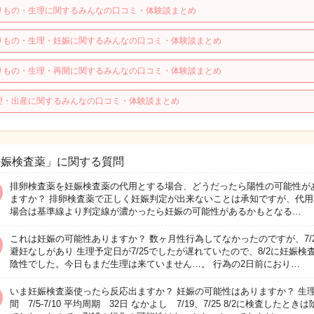
りもの・生理に関するみんなの口コミ・体験談まとめ
りもの・生理・妊娠に関するみんなの口コミ・体験談まとめ
りもの・生理・再開に関するみんなの口コミ・体験談まとめ
理・出産に関するみんなの口コミ・体験談まとめ
妊娠検査薬」に関する質問
排卵検査薬を妊娠検査薬の代用とする場合、どうだったら陽性の可能性が
ますか？ 排卵検査薬で正しく妊娠判定が出来ないことは承知ですが、代用
場合は基準線より判定線が濃かったら妊娠の可能性があるかもとなる…
これは妊娠の可能性ありますか？ 数ヶ月性行為してなかったのですが、7/2
避妊なしがあり 生理予定日が7/25でしたが遅れていたので、8/2に妊娠検
陰性でした。今日もまだ生理は来ていません…。 行為の2日前におり…
いま妊娠検査薬使ったら反応出ますか？ 妊娠の可能性はありますか？ 生
間 7/5-7/10 平均周期 32日 なかよし 7/19、7/25 8/2に検査したとき