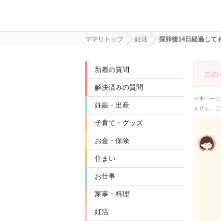
ママリトップ
妊活
採卵後14日経過し
新着の質問
解決済みの質問
※本ページ
妊娠・出産
ません。ご
子育て・グッズ
お金・保険
住まい
お仕事
家事・料理
妊活