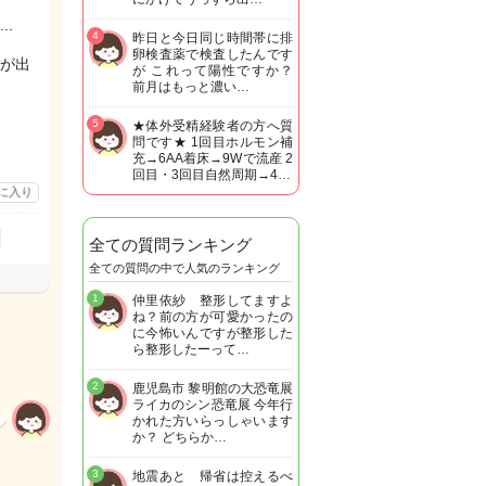
.
4
昨日と今日同じ時間帯に排
卵検査薬で検査したんです
が出
が これって陽性ですか？
前月はもっと濃い…
5
★体外受精経験者の方へ質
問です★ 1回目ホルモン補
充→6AA着床→9Wで流産 2
回目・3回目自然周期→4…
に入り
全ての質問ランキング
全ての質問の中で人気のランキング
1
仲里依紗 整形してますよ
ね？前の方が可愛かったの
に今怖いんですが整形した
ら整形したーって…
2
鹿児島市 黎明館の大恐竜展
ライカのシン恐竜展 今年行
かれた方いらっしゃいます
か？ どちらか…
3
地震あと 帰省は控えるべ