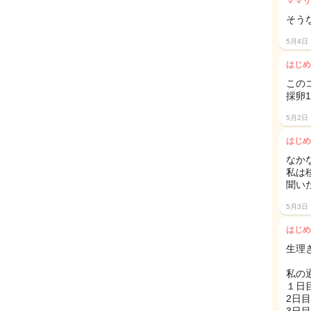
ママリ
そう
5月4日
はじめ
この
採卵
5月2日
はじめ
なか
私は
聞い
5月3日
はじめ
生理
私の
１日
2日