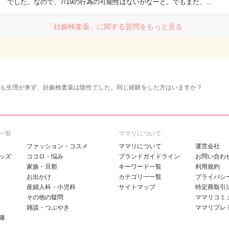
でした。なので、7/19の行為の可能性はないかなーと。でもまだ、…
「妊娠検査薬」に関する質問をもっと見る
ても生理が来ず、妊娠検査薬は陰性でした。同じ経験をした方はいますか？
一覧
ママリについて
ファッション・コスメ
ママリについて
運営会社
ッズ
ココロ・悩み
ブランドガイドライン
お問い合わ
家族・旦那
キーワード一覧
利用規約
お出かけ
カテゴリ一一覧
プライバシ
産婦人科・小児科
サイトマップ
特定商取引
その他の疑問
ママリコミ
雑談・つぶやき
ママリプレ
康