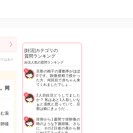
[妊活]カテゴリの
質問ランキング
のではあり
妊活人気の質問ランキング
1
旦那の精子の運動率がほぼ
0です。顕微授精で授かっ
た方、何回目で赤ちゃん来
てくれましたでしょ…
た。同
2
2人目妊活どうしてました
か？ 私はあと1人欲しいな
ぁと漠然と思っていて、旦
那は娘にきょうだ…
飲む薬
3
排卵から1週間で排卵痛の
採卵後
時のような下腹部痛。 さら
に、その2日後の夜から朝
にかけてうっすら出…