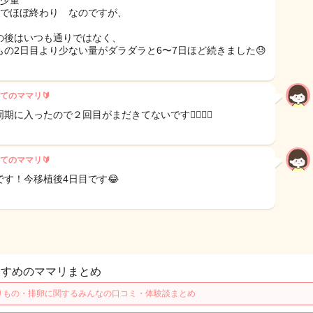
目少量
目でほぼ終わり なのですが、
の後はいつも通りではなく、
もの2日目より少ない量がダラダラと6〜7日ほど続きました😓
てのママリ🔰
期に入ったので２回目がまだきてないです🙇‍♀️🙇‍♀️
てのママリ🔰
です！今移植後4日目です😂
すすめのママリまとめ
りもの・排卵に関するみんなの口コミ・体験談まとめ