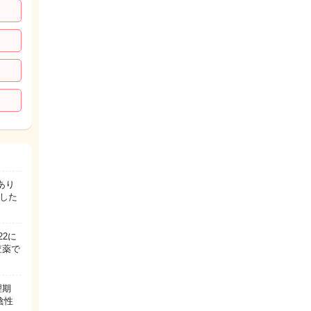
あり
した
2に
査薬で
理期
は陰性