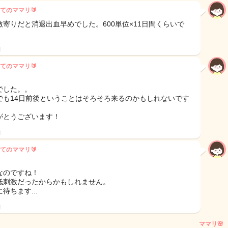
てのママリ🔰
激寄りだと消退出血早めでした。600単位×11日間くらいで
日
てのママリ🔰
でした。。
でも14日前後ということはそろそろ来るのかもしれないです
がとうございます！
日
てのママリ🔰
なのですね！
低刺激だったからかもしれません。
待ちます...
日
ママリ🌸