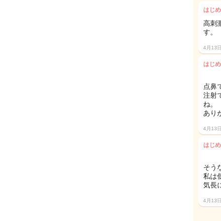
はじめ
高刺
す。
4月13
はじめ
点鼻
注射
ね。
あり
4月13
はじめ
そう
私は
気長に
4月13