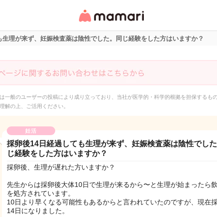
女性専用匿名QAアプ
リ・情報サイト
ても生理が来ず、妊娠検査薬は陰性でした。同じ経験をした方はいますか？
は一般のユーザーの投稿により成り立っており、当社が医学的・科学的根拠を担保するも
理解の上、ご活用ください。
妊活
採卵後14日経過しても生理が来ず、妊娠検査薬は陰性でし
じ経験をした方はいますか？
採卵後、生理が遅れた方いますか？
先生からは採卵後大体10日で生理が来るから〜と生理が始まったら
を処方されています。
10日より早くなる可能性もあるからと言われていたのですが、現在
14日になりました。