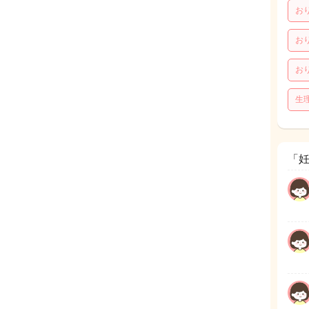
お
お
お
生
「