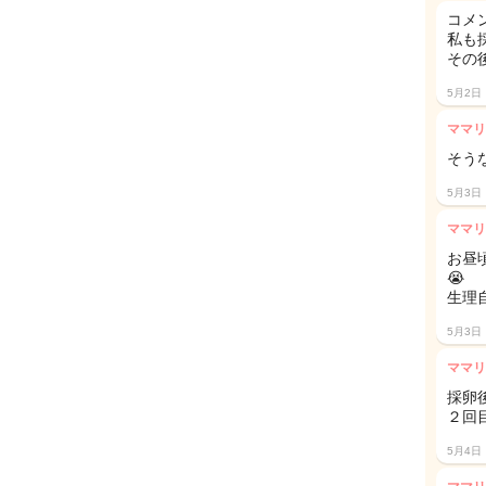
コメ
私も
その
5月2日
ママリ
そう
5月3日
ママリ
お昼
😭
生理
5月3日
ママリ
採卵
２回
5月4日