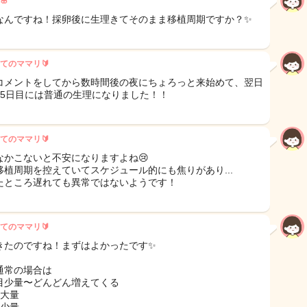
🌸
なんですね！採卵後に生理きてそのまま移植周期ですか？✨
てのママリ🔰
コメントをしてから数時間後の夜にちょろっと来始めて、翌日
15日目には普通の生理になりました！！
てのママリ🔰
なかこないと不安になりますよね😢
移植周期を控えていてスケジュール的にも焦りがあり...
たところ遅れても異常ではないようです！
てのママリ🔰
きたのですね！まずはよかったです✨
通常の場合は
目少量〜どんどん増えてくる
目大量