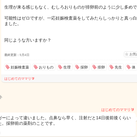
生理が来る感じもなく、むしろおりものが排卵前のように少し多めで..
可能性はゼロですが、一応妊娠検査薬をしてみたらしっかりと真っ白
ました。
同じような方いますか？
お気
最終更新：5月4日
妊娠検査薬
おりもの
生理
採卵
排卵
先生
体
はじめてのママリ🔰
ト
はじめてのママリ🔰
ガーによって違いました。点鼻なら早く、注射だと14日後前後くらい
た。採卵前の薬剤のことです。
日