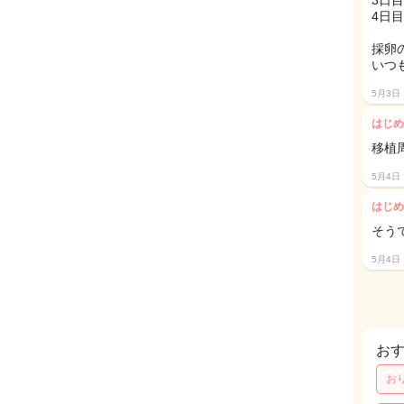
3日
4日
採卵
いつ
5月3日
はじめ
移植周
5月4日
はじめ
そう
5月4日
お
お