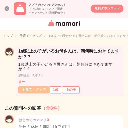
アプリでいつでもアクセス！
無料ダウンロード
ママに嬉しい！アプリ限定
キャンペーンも随時配信中！
女性専用匿名QA
アプリ・情報サ
トップ
子育て・グッズ
1歳以上の子がいるお母さんは、朝何時におきてますか
イト
1歳以上の子がいるお母さんは、朝何時におきてます
か？？
1歳以上の子がいるお母さんは、朝何時におきてます
か？？
最終更新：4月12日
まー
子育て・グッズ
1歳
上の子
この質問への回答
（全8件）
はじめてのママリ🔰
平日も休日も6時半頃です🙆‍♀️